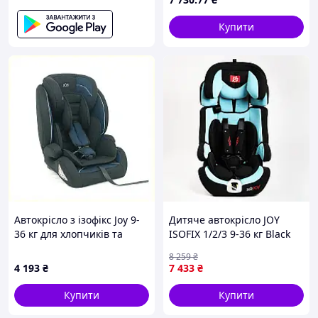
Купити
Автокрісло з ізофікс Joy 9-
Дитяче автокрісло JOY
36 кг для хлопчиків та
ISOFIX 1/2/3 9-36 кг Black
дівчаток, 90X040E56
and turquoise (110867)
8 259
₴
4 193
₴
7 433
₴
Купити
Купити