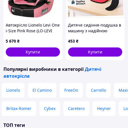
Автокрісло Lionelo Levi One
Дитяче сидіння-подушка в
i-Size Pink Rose (LO-LEVI
машину з надійною
ONE I-SIZE PINK ROSE)
фіксацією 6X46958E
5 670
₴
453
₴
Купити
Купити
Популярні виробники
в категорії
Дитячі
автокрісла
Lionelo
El Camino
FreeOn
Carrello
Maxi
Britax-Romer
Cybex
Caretero
Heyner
Lo
ТОП теги