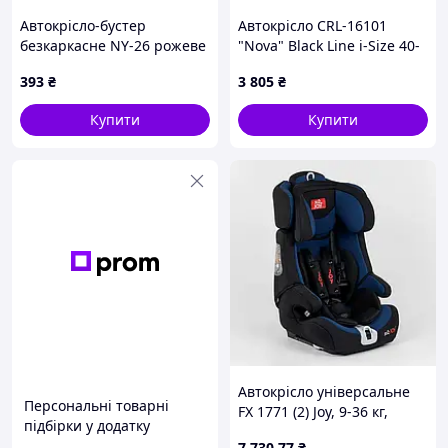
Автокрісло-бустер
Автокрісло CRL-16101
безкаркасне NY-26 рожеве
"Nova" Black Line i-Size 40-
до 5 років, 42394A27M
87см CARRELLO
393
₴
3 805
₴
Купити
Купити
Автокрісло універсальне
Персональні товарні
FX 1771 (2) Joy, 9-36 кг,
підбірки у додатку
ISOFIX
7 730
.77
₴