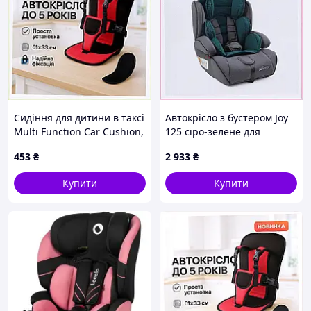
Сидіння для дитини в таксі
Автокрісло з бустером Joy
Multi Function Car Cushion,
125 сіро-зелене для
X64H6C958
малюків, C895M1495
453
₴
2 933
₴
Купити
Купити