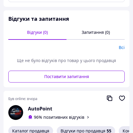
встановлення • Регульований підголівник для
оптимального захисту під час удару • Ергономічне та
просторе сидіння • Час і для великих дітей (а взимку в
Відгуки та запитання
теплій одежі) • З підлокітниками • Дуже м'яка оббивка з
можливістю прання • Якість за доступною ціною
Відгуки (0)
Запитання (0)
Всі
Ще не було відгуків про товар у цього продавця
Поставити запитання
Був online:
вчора
AutoPoint
96% позитивних відгуків
Каталог продавця
Відгуки про продавця
55
Конт