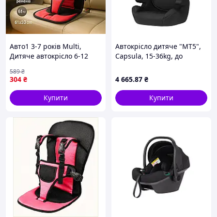
Авто1 3-7 років Multi,
Автокрісло дитяче "MT5",
Дитяче автокрісло 6-12
Capsula, 15-36kg, до
років, Автокрісло група 123
12років, чорний, 772010
589
₴
Дитяче до 25 кг ED-42
304
₴
4 665
.87
₴
Купити
Купити