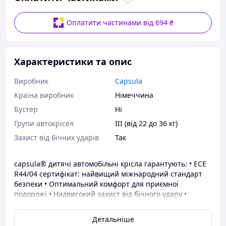
Оплатити частинами від 694 ₴
Характеристики та опис
Виробник
Capsula
Країна виробник
Німеччина
Бустер
Ні
Групи автокрісел
III (від 22 до 36 кг)
Захист від бічних ударів
Так
capsula® дитячі автомобільні крісла гарантують: • ECE
R44/04 сертифікат: найвищий міжнародний стандарт
безпеки • Оптимальний комфорт для приємної
подорожі • Надвисокий захист від бічного удару •
Вбудований та регульований 5-точковий замок ременя
безпеки • Першокласний замок для ременя Holmbergs®
Детальніше
зі Швеції • Простота використання для правильного