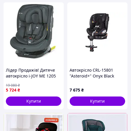
Лідер Продажів! Дитяче
Автокрісло CRL-15801
автокрісло i-JOY ME 1205
"Asteroid+" Onyx Black
Antracite - КлікБай
0+1/2/3 ISOFIX з поворотом
19 080
₴
та опорною стійкою
5 724
₴
7 675
₴
CARRELLO
Купити
Купити