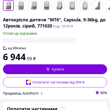
Автокрісло дитяче "MT6", Capsula, 9-36kg, до
12років, сірий, 771020
Код: 101819
Готово до відправки
694
від
₴
/міс
6 944
.59
₴
Купити
Оплатити частинами від 694 ₴
96%
Продавець AutoPoint
Оплатити частинами