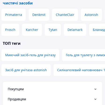
чистячі засоби
Primaterra
Denkmit
ChanteClair
Astonish
Frosch
Karcher
Tytan
Delamark
Бланид
ТОП теги
Миючий засіб-гель для унітазу
Гель для туалету з лим
Засіб для унітаза astonish
Силікагелевий наповнювач 1
Покупцям
Продавцям