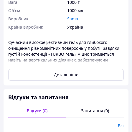
Вага
1000 г
Об`єм
1000 мл
Виробник
Sama
Країна виробник
Україна
Сучасний високоефективний гель для глибокого
очищення різноманітних поверхонь у побуті. Завдяки
густій консистенції «TURBO гель» міцно тримається
навіть на вертикальних ділянках, забезпечуючи
максимальний контакт із забрудненням та швидкий
результат.
Детальніше
Переваги продукту:
Швидко видаляє жир, бруд, мильний наліт,
вапнякові відкладення
Відгуки та запитання
Підходить для кухні, ванної кімнати, підлоги,
плитки, сантехніки
Відгуки (0)
Запитання (0)
Гелева формула зручна у використанні та
економна
Має дезінфікуючу дію
Всі
Приємний аромат після очищення