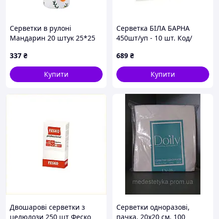
Серветки в рулоні
Серветка БІЛА БАРНА
Мандарин 20 штук 25*25
450шт/уп - 10 шт. Код/
см із мікрофібри Colorful
Артикул НФ-00001878
337
₴
689
₴
Home 515-14-60M
Купити
Купити
Двошарові серветки з
Серветки одноразові,
целюлози 250 шт Феско
пачка, 20х20 см, 100