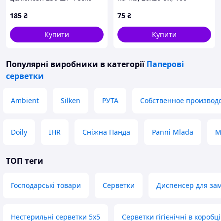
для кухні 2KT45K0909
шт.,сітка Дойлі
185
₴
75
₴
Купити
Купити
Популярні виробники
в категорії
Паперові
серветки
Ambient
Silken
РУТА
Собственное производ
Doily
IHR
Сніжна Панда
Panni Mlada
M
ТОП теги
Господарські товари
Серветки
Диспенсер для зам
Нестерильні серветки 5х5
Серветки гігієнічні в коробці