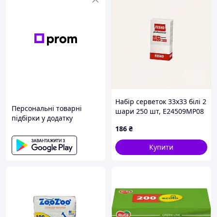
Набір серветок 33х33 білі 2
Персональні товарні
шари 250 шт, E24509MP08
підбірки у додатку
186
₴
Купити