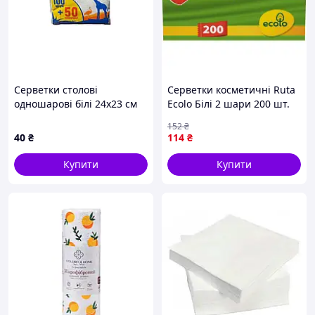
Серветки столові
Серветки косметичні Ruta
одношарові білі 24x23 см
Ecolo Білі 2 шари 200 шт.
100 шт. ТМ ZooZoo
(4820023748576)
152
₴
40
₴
114
₴
Купити
Купити