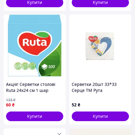
Купити
Купити
Акція! Серветки столові
Серветки 20шт 33*33
Ruta 24х24 см 1 шар
Серце ТМ Рута
Блакитні 100 шт.
133
₴
(4820023740617) - За
60
₴
52
₴
кращою ціною!
Купити
Купити