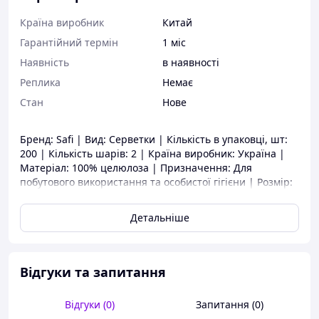
Країна виробник
Китай
Гарантійний термін
1 міс
Наявність
в наявності
Реплика
Немає
Стан
Нове
Бренд: Safi | Вид: Серветки | Кількість в упаковці, шт:
200 | Кількість шарів: 2 | Країна виробник: Україна |
Матеріал: 100% целюлоза | Призначення: Для
побутового використання та особистої гігієни | Розмір:
22,5х11,5х9,5 см Високоякісне Серветки паперові Safi
Blossom 2 шари 200 шт/кор. Цей товар повністю
Детальніше
відповідає пред'явленим вимогам якості, має тривалий
термін служби і високі технічні характеристики.
Придбати Серветки паперові Safi Blossom 2 шари 200
шт/кор і отримати необхідну консультацію про цікавить
Відгуки та запитання
Вас товарі, Ви можете по телефону у менеджера.
Відгуки (0)
Запитання (0)