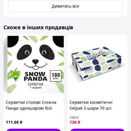
Дивитись все
Схоже в інших продавців
Серветки столові Сніжна
Серветки косметичні
Панда одношарові білі
Selpak 3 шари 70 шт.
33x33 см 100 шт.
(8690530454781)
168
₴
(4823019011036) MDR
111
.60
₴
126
₴