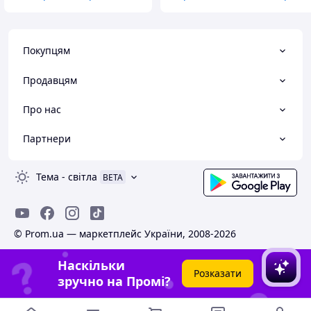
Покупцям
Продавцям
Про нас
Партнери
Тема
-
світла
BETA
© Prom.ua — маркетплейс України, 2008-2026
Наскільки
Розказати
зручно на Промі?