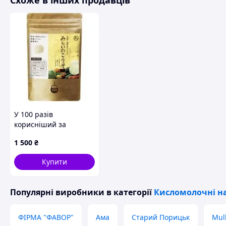
Схоже в інших продавців
У 100 разів
корисніший за
комбучу японський
1 500
₴
ферментний напій
Tamachan Shop Mirai
Купити
no Koso 100 г
Популярні виробники
в категорії
Кисломолочні н
ФІРМА "ФАВОР"
Ама
Старий Порицьк
Mul