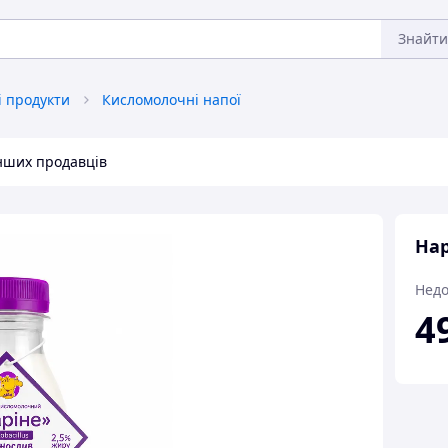
Знайти
 продукти
Кисломолочні напої
інших продавців
Нар
Недо
4