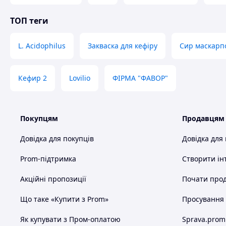
ТОП теги
L. Acidophilus
Закваска для кефіру
Сир маскарпо
Кефир 2
Lovilio
ФІРМА "ФАВОР"
Покупцям
Продавцям
Довідка для покупців
Довідка для
Prom-підтримка
Створити ін
Акційні пропозиції
Почати прод
Що таке «Купити з Prom»
Просування в
Як купувати з Пром-оплатою
Sprava.prom