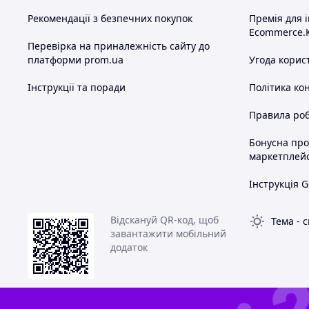
Рекомендації з безпечних покупок
Премія для 
Ecommerce.
Перевірка на приналежність сайту до
платформи prom.ua
Угода корис
Інструкції та поради
Політика ко
Правила роб
Бонусна пр
маркетплей
Інструкція G
Відскануй QR-код, щоб
Тема
-
с
завантажити мобільний
додаток