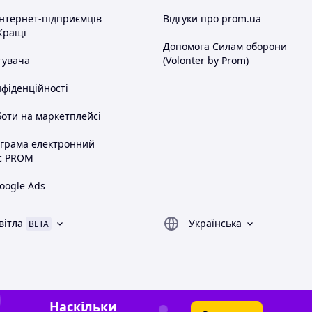
інтернет-підприємців
Відгуки про prom.ua
Кращі
Допомога Силам оборони
тувача
(Volonter by Prom)
нфіденційності
оти на маркетплейсі
ограма електронний
с PROM
oogle Ads
вітла
Українська
BETA
Наскільки