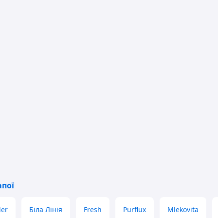
апої
ler
Біла Лінія
Fresh
Purflux
Mlekovita