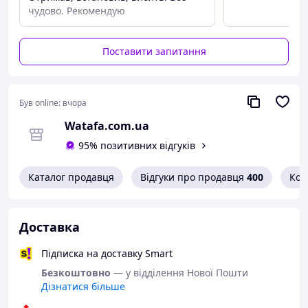
чудово. Рекомендую
Поставити запитання
Модель підтримує стандарт VESA і сумісна з більшістю
сучасних телевізорів. Конструкція з холоднокатаної
сталі забезпечує надійну фіксацію екрана і стійкість до
Був online:
вчора
навантажень до 50 кг.
Watafa.com.ua
Кронштейн дозволяє регулювати відстань від стіни в
95% позитивних відгуків
діапазоні 80–460 мм, а також змінювати кут нахилу і
повороту екрана для комфортного перегляду з різних
точок кімнати.
Каталог продавця
Відгуки про продавця
400
Кон
Доставка
Підписка на доставку Smart
Безкоштовно
— у відділення Нової Пошти
Дізнатися більше