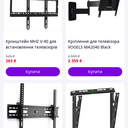
Кронштейн MHZ V-40 для
Кріплення для телевізора
встановлення телевізорів
VOGELS MA2040 Black
діагоналлю 26-63 дюйми з
526
₴
2 599
₴
надійною фіксацією
263
₴
2 359
₴
Купити
Купити