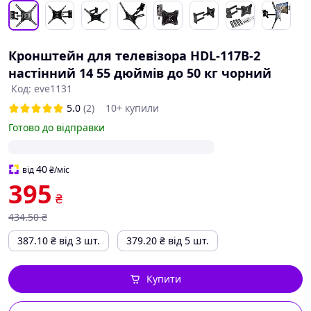
Кронштейн для телевізора HDL-117B-2
настінний 14 55 дюймів до 50 кг чорний
Код: eve1131
5.0
(2)
10+ купили
Готово до відправки
40
від
₴
/міс
395
₴
434
.50
₴
387.10
₴
від 3 шт.
379.20
₴
від 5 шт.
Купити