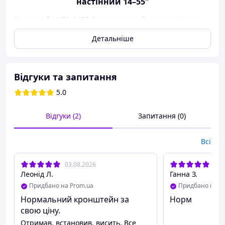
настінний 14–55″
Кронштейн HDL-117B-2 призначений для настінного
кріплення телевізорів і моніторів з діагоналлю від 14 до
Детальніше
55 дюймів. Підходить для встановлення в житлових і
офісних приміщеннях і дозволяє компактно розмістити
техніку, звільняючи простір у кімнаті.
Відгуки та запитання
5.0
Відгуки (2)
Запитання (0)
Всі
03.08.2026
24.
Леонід Л.
Ганна З.
Придбано на Prom.ua
Придбано на P
Нормальний кронштейн за
Норм
свою ціну.
Отримав, встановив, висить. Все