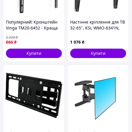
Популярний! Кронштейн
Настінне кріплення для ТВ
Vinga TM20-6452 - Краща
32-65", KSL WMO-6341N,
якість тільки на
Black, похилие
2 220
₴
Nukleon.com.ua
666
₴
1 076
₴
Купити
Купити