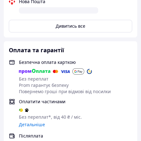
Нова Пошта
Дивитись все
Оплата та гарантії
Характеристики:
Безпечна оплата карткою
Тип кронштейна: шарнірний
Спосіб встановлення: настінний
Без переплат
Підтримувана діагональ: 14–55 дюймів
Prom гарантує безпеку
Стандарт VESA: 50×50 / 75×75 / 100×100 /
Повернемо гроші при відмові від посилки
100×200 / 200×200 мм
Відстань від стіни: 80–460 мм
Оплатити частинами
Кут нахилу: ±15°
Кут повороту: ±90°
Без переплат*, від 40 ₴ / міс.
Матеріал: холоднокатана сталь
Детальніше
Максимальне навантаження: до 50 кг
Колір: чорний
Післяплата