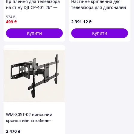
Кріплення для телевізора
Настінне кріплення для
на стіну DJI CP-401 26" —
телевізора для діагоналей
52" кронштейн із рівнем
55"-85" поворотний
574
₴
для плазми похило-
кронштейн на стіну V-Star
499
₴
2 391
.12
₴
поворотний
S65
Купити
Купити
WM-80ST-02 виносний
кронштейн із кабель-
каналом сталевий
2 470
₴
A898334M5