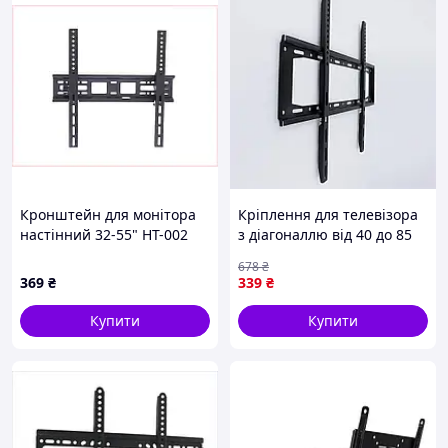
Кронштейн для монітора
Кріплення для телевізора
настінний 32-55" HT-002
з діагоналлю від 40 до 85
803772XB4
дюймів для надійного
678
₴
кріплення на стіні
369
₴
339
₴
Купити
Купити