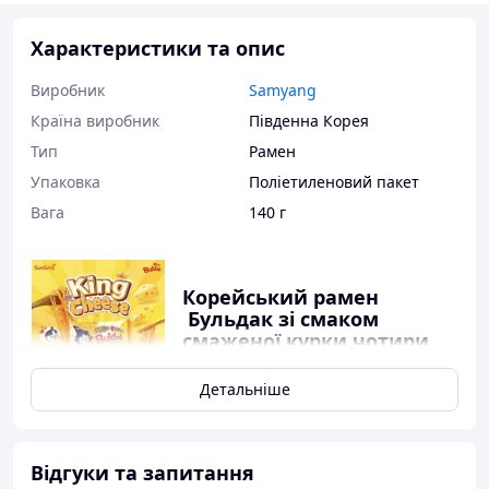
Характеристики та опис
Виробник
Samyang
Країна виробник
Південна Корея
Тип
Рамен
Упаковка
Поліетиленовий пакет
Вага
140 г
Корейський рамен
Бульдак зі смаком
смаженої курки чотири
сири 140 г, ТМ SAMYANG
Детальніше
Корейський рамен Buldak зі
смаком смаженої курки «Чотири
сири», 140 г, ТМ SAMYANG
Пориньте у світ яскравих корейських смаків разом
Відгуки та запитання
із легендарним раменом Buldak від SAMYANG!