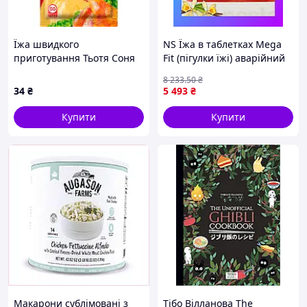
Їжа швидкого
NS Їжа в таблетках Mega
приготування Тьотя Соня
Fit (пігулки їжі) аварійний
Пюре горохове з куркою 50
запас харчування на 15
8 233
.50
₴
г (4820015105172)
днів 180 штук Survival Tabs
34
₴
5 493
₴
Nes22/Q
Купити
Купити
Макарони сублімовані з
Тібо Вілланова The