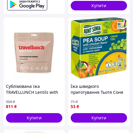
Купити
Сублімована їжа
Їжа швидкого
TRAVELLUNCH Lentils with
приготування Тьотя Соня
Ham 250 г {5024-piho}
Суп гороховий з куркою
900
₴
71
₴
брикет 180 г
811
₴
53
₴
(4820015102140)
Купити
Купити