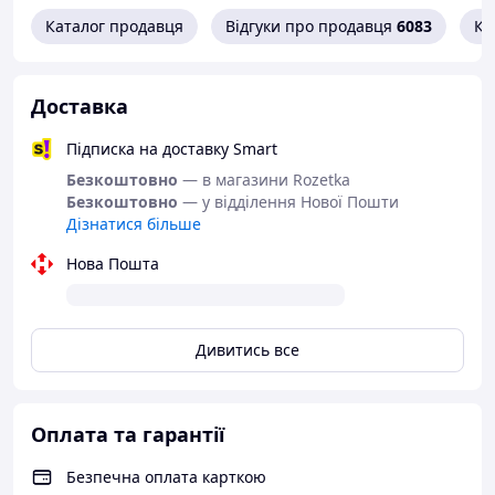
поціновувачів гострих страв і сирних смаків.
Каталог продавця
Відгуки про продавця
6083
Ко
Ідеальний вибір для тих, хто любить
експериментувати та відкривати нові
гастрономічні враження.
Доставка
Підписка на доставку Smart
Безкоштовно
— в магазини Rozetka
Безкоштовно
— у відділення Нової Пошти
Дізнатися більше
Нова Пошта
Дивитись все
Оплата та гарантії
Безпечна оплата карткою