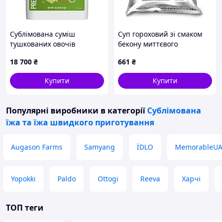
Сублімована суміш
Суп гороховий зі смаком
тушкованих овочів
бекону миттєвого
Augason farms, 778 порцій,
приготування 180г - 14 шт
18 700
₴
661
₴
25 років термін зберігання
Купити
Купити
Популярні виробники
в категорії
Сублімована
їжа та їжа швидкого приготування
Augason Farms
Samyang
ЇDLO
MemorableU
Yopokki
Paldo
Ottogi
Reeva
Харчі
ТОП теги