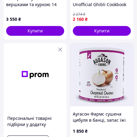
вершками та куркою 14
Unofficial Ghibli Cookbook
порцій 88M1B0198
2 274
₴
3 550
₴
2 160
₴
Купити
Купити
Аугасон Фармс сушена
Персональні товарні
цибуля в банці, запас їжі
підбірки у додатку
на 25 років, C881MA0206
1 850
₴