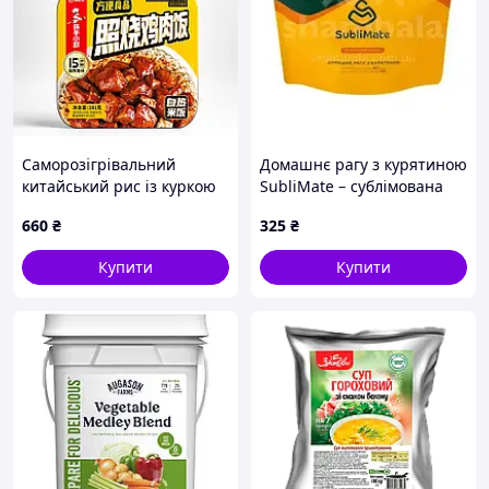
Саморозігрівальний
Домашнє рагу з курятиною
китайський рис із куркою
SubliMate – сублімована
теріяки, 181 г
їжа в похід, готовий
660
₴
325
₴
туристичний обід для
військових і мандрівників
Купити
Купити