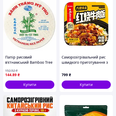
Папір рисовий
Саморозігрівальний рис
в'єтнамський Bamboo Tree
швидкого приготування з
Tutoco Vietnamese Rece
тушкованою яловичиною,
152
.52
₴
Paper D22см/12шт 340г
272 г (нове паковання)
144
.89
₴
799
₴
В'єтнам
Купити
Купити