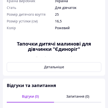
Країна виробник
Україна
Стать
Для дівчаток
Розмір дитячого взуття
25
Розмір устілки (см)
16,5
Колір
Рожевий
Тапочки дитячі малинові для
дівчинки "Єдиноріг"
Розміри в наявності:
25р.-16.5см. по устілці;
Детальніше
У сантиметрах вказана реальна довжина внутрішньої
устілки від краю до краю. Усі заміри робимо самі
Відгуки та запитання
Дивитися всі моделі текстильного дитячого взуття в
Бананбуст
Відгуки (0)
Запитання (0)
Капці текстильні на дівчинку виробник "4Rest"
Україна матеріал верху — текстиль, ;матеріал підкладки