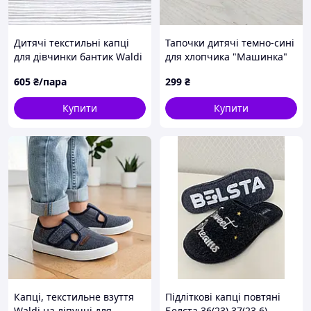
Дитячі текстильні капці
Тапочки дитячі темно-сині
для дівчинки бантик Waldi
для хлопчика "Машинка"
р.25 (15.5 см) рожеві
28р.
605
₴/пара
299
₴
Купити
Купити
Капці, текстильне взуття
Підліткові капці повтяні
Waldi на ліпучці для
Белста 36(23) 37(23.6)