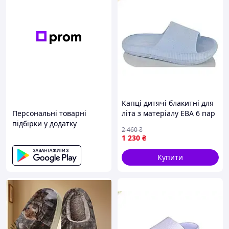
Капці дитячі блакитні для
Персональні товарні
літа з матеріалу ЕВА 6 пар
підбірки у додатку
в упаковці з амортизацією
2 460
₴
та зносостійкістю
1 230
₴
Купити