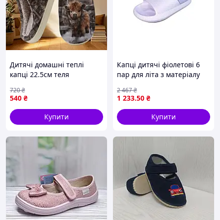
Дитячі домашні теплі
Капці дитячі фіолетові 6
капці 22.5см теля
пар для літа з матеріалу
ЕВА м'які зносостійкі для
720
₴
2 467
₴
комфортної ходьби
540
₴
1 233
.50
₴
Купити
Купити