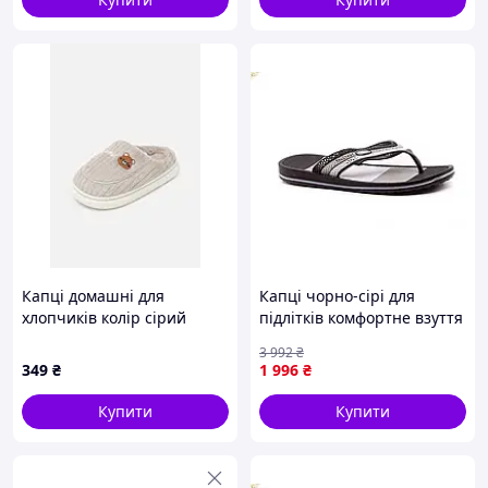
Капці домашні для
Капці чорно-сірі для
хлопчиків колір сірий
підлітків комфортне взуття
ЦБ-00294825
для дому на ріст 36-41
3 992
₴
арт.421/1
349
₴
1 996
₴
Купити
Купити