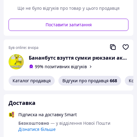
— текстиль
.
Ще не було відгуків про товар у цього продавця
Оформити замовлення ви можете через кошик,
вказавши в коментарях потрібний вам розмір, або
довжину устілки. Наш менеджер упродовж робочого
Поставити запитання
дня зв'яжеться з вами для підтвердження та
уточнення деталей замовлення.
Відправляємо по всієй Україні перевізниками: Нова
Був online:
вчора
пошта, Укрпошта
Бананбутс взуття сумки рюкзаки аксесуари
99% позитивних відгуків
Каталог продавця
Відгуки про продавця
668
Кон
Доставка
Підписка на доставку Smart
Безкоштовно
— у відділення Нової Пошти
Дізнатися більше