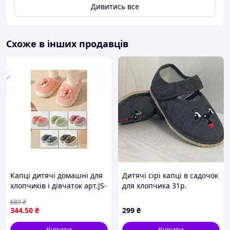
Дивитись все
Схоже в інших продавців
Капці дитячі домашні для
Дитячі сірі капці в садочок
хлопчиків і дівчаток арт.JS-
для хлопчика 31р.
208 з м'якою підошвою для
689
₴
комфортного носіння
344
.50
₴
299
₴
Купити
Купити