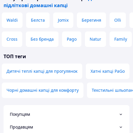
підліткові домашні капці
Waldi
Белста
Jomix
Берегиня
Olli
Cross
Без бренда
Pago
Natur
Family
ТОП теги
Дитячі теплі капці для прогулянок
Хатні капці PaGo
Чорні домашні капці для комфорту
Текстильні шльопан
Покупцям
Продавцям