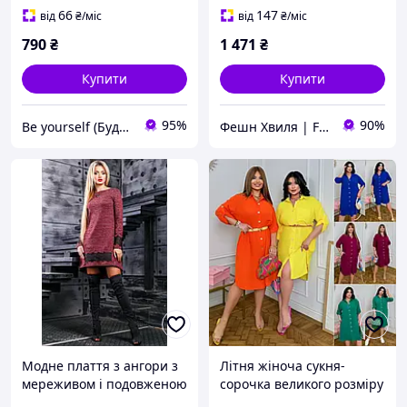
66
147
від
₴
/міс
від
₴
/міс
790
₴
1 471
₴
Купити
Купити
95%
90%
Be yourself (Будь собою)
Фешн Хвиля | Fashion Wave
Модне плаття з ангори з
Літня жіноча сукня-
мереживом і подовженою
сорочка великого розміру
спинкою 42-48 розміру
міді туніка батал на