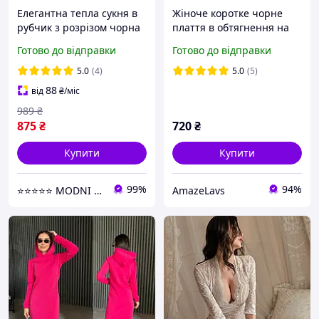
Елегантна тепла сукня в
Жіноче коротке чорне
рубчик з розрізом чорна
плаття в обтягнення на
вечірня сукня в обтяжку
затяжках довжина
Готово до відправки
Готово до відправки
нарядне плаття футляр
регулюється з довгим
міді
об'ємним рукавом
5.0
(4)
5.0
(5)
88
від
₴
/міс
989
₴
875
₴
720
₴
Купити
Купити
99%
94%
⭐⭐⭐⭐⭐ MODNI ⭐⭐⭐⭐⭐
AmazeLavs