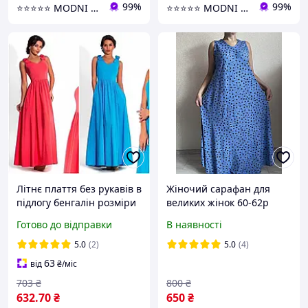
99%
99%
⭐⭐⭐⭐⭐ MODNI ⭐⭐⭐⭐⭐
⭐⭐⭐⭐⭐ MODNI ⭐⭐⭐⭐⭐
Літнє плаття без рукавів в
Жіночий сарафан для
підлогу бенгалін розміри
великих жінок 60-62р
норма
Готово до відправки
В наявності
5.0
(2)
5.0
(4)
63
від
₴
/міс
703
₴
800
₴
632
.70
₴
650
₴