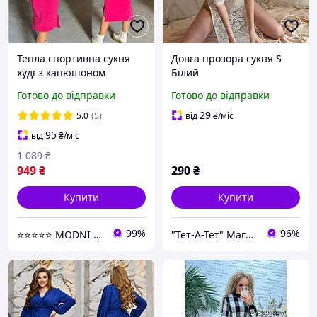
Тепла спортивна сукня
Довга прозора сукня S
худі з капюшоном
Білий
малинове жіноче плаття
Готово до відправки
Готово до відправки
толстовка на флісі зимова
тепла сукня міді
29
5.0
(5)
від
₴
/міс
95
від
₴
/міс
1 089
₴
949
₴
290
₴
Купити
Купити
99%
96%
⭐⭐⭐⭐⭐ MODNI ⭐⭐⭐⭐⭐
"Тет-А-Тет" Магазин білизни та потаємних бажань