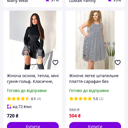
Many Wear
LuMaR Family
Жіноча осіння, тепла, міні
Жіноче легке штапельне
сукня-гольф. Класичне,
плаття-сарафан без
повсякденне плаття в
рукава розміром XL-
Готово до відправки
Готово до відправки
рубчик, коротке, з довгим
4XL(50-56)
рукавом
4.5
(4)
5.0
(2)
72
від
₴
/міс
560
₴
720
₴
504
₴
Купити
Купити