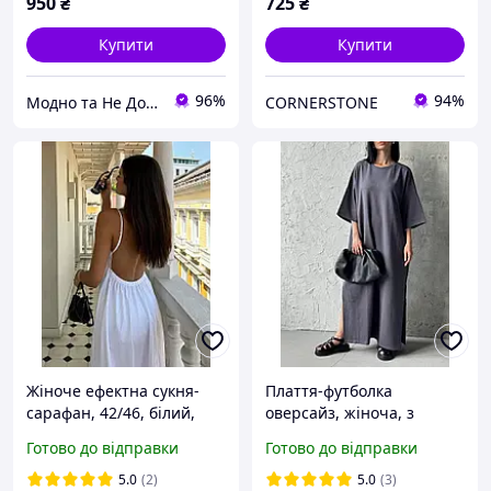
950
₴
725
₴
Купити
Купити
96%
94%
Модно та Не Дорого
CORNERSTONE
Жіноче ефектна сукня-
Плаття-футболка
сарафан, 42/46, білий,
оверсайз, жіноча, з
чорний, натуральний
розрізами, максі, 42-46,
Готово до відправки
Готово до відправки
котон 100%.
чорний, графіт, молоко,
шоколад
5.0
(2)
5.0
(3)