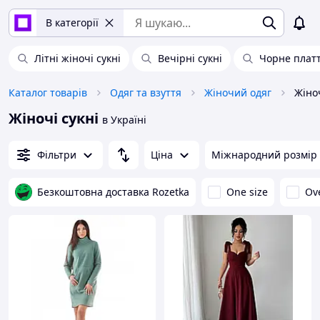
В категорії
Літні жіночі сукні
Вечірні сукні
Чорне плат
Каталог товарів
Одяг та взуття
Жіночий одяг
Жіноч
Жіночі сукні
в Україні
Фільтри
Ціна
Міжнародний розмір
Безкоштовна доставка Rozetka
One size
Ov