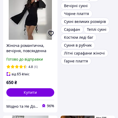
Вечірні сукні
Чорне плаття
Сукні великих розмірів
Сарафан
Теплі сукні
Костюм леді баг
Сукня в рубчик
Жіноча романтична,
вечірня, повсякденна
Літні сарафани жіночі
міні сукня з воланами на
Готово до відправки
Гарне плаття
рукавах та на зав'язках з
боків
4.8
(6)
65
від
₴
/міс
650
₴
Купити
96%
Модно та Не Дорого