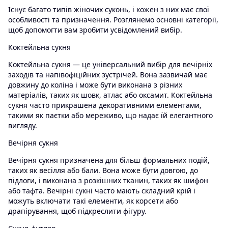
Існує багато типів жіночих суконь, і кожен з них має свої
особливості та призначення. Розглянемо основні категорії,
щоб допомогти вам зробити усвідомлений вибір.
Коктейльна сукня
Коктейльна сукня — це універсальний вибір для вечірніх
заходів та напівофіційних зустрічей. Вона зазвичай має
довжину до коліна і може бути виконана з різних
матеріалів, таких як шовк, атлас або оксамит. Коктейльна
сукня часто прикрашена декоративними елементами,
такими як паєтки або мереживо, що надає їй елегантного
вигляду.
Вечірня сукня
Вечірня сукня призначена для більш формальних подій,
таких як весілля або бали. Вона може бути довгою, до
підлоги, і виконана з розкішних тканин, таких як шифон
або тафта. Вечірні сукні часто мають складний крій і
можуть включати такі елементи, як корсети або
драпірування, щоб підкреслити фігуру.