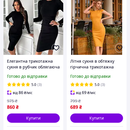
Елегантна трикотажна
Літня сукня в обтяжку
сукня в рубчик облягаюча
гірчична трикотажна
чорна сукня жіноча з
жіноча сукня футляр з
Готово до відправки
Готово до відправки
рукавом тепла сукня з
коротким рукавом
начосом 40-42 44-46 48-50
облягаюча сукня до
5.0
(3)
5.0
(3)
52-54 розмір
коліна
86
69
від
₴
/міс
від
₴
/міс
975
₴
799
₴
860
₴
689
₴
Купити
Купити