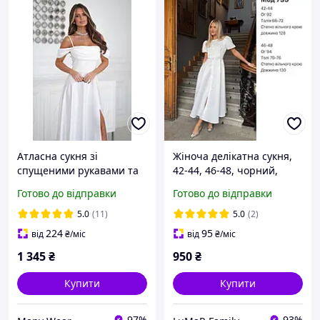
Атласна сукня зі
Жіноча делікатна сукня,
спущеними рукавами та
42-44, 46-48, чорний,
драпіруванням у зоні
білий, червоний, беж,
Готово до відправки
Готово до відправки
декольте
костюм люкс.
5.0
(11)
5.0
(2)
224
95
від
₴
/міс
від
₴
/міс
1 345
₴
950
₴
Купити
Купити
97%
93%