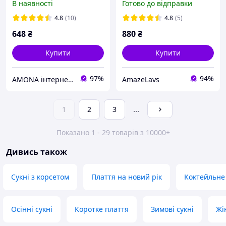
В наявності
Готово до відправки
подолом "сонце", рукави-
молоко рожевий XS/S M/L
перчатки
4.8
(10)
4.8
(5)
648
₴
880
₴
Купити
Купити
97%
94%
AMONA інтернет-магазин модного одягу
AmazeLavs
1
2
3
...
Показано 1 - 29 товарів з 10000+
Дивись також
Сукні з корсетом
Плаття на новий рік
Коктейльне
Осінні сукні
Коротке плаття
Зимові сукні
Жі