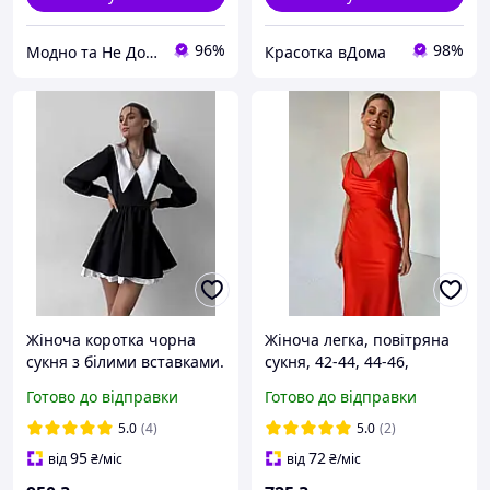
96%
98%
Модно та Не Дорого
Красотка вДома
Жіноча коротка чорна
Жіноча легка, повітряна
сукня з білими вставками.
сукня, 42-44, 44-46,
Чорно-біла міні сукня з
червоний, чорний, білий,
Готово до відправки
Готово до відправки
довгим рукавом та
зелений, бордо, пудра,
коміром.
беж, хакі, блакитний,
5.0
(4)
5.0
(2)
шовк.
95
72
від
₴
/міс
від
₴
/міс