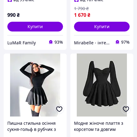
1 790
₴
990
₴
1 670
₴
Купити
Купити
93%
97%
LuMaR Family
Mirabelle - інтернет-магазин модного одягу
Пишна стильна осіння
Модне жіноче плаття з
сукня-гольф в рубчик з
корсетом та довгим
комірцем під горло та
рукавом чорний шоколад