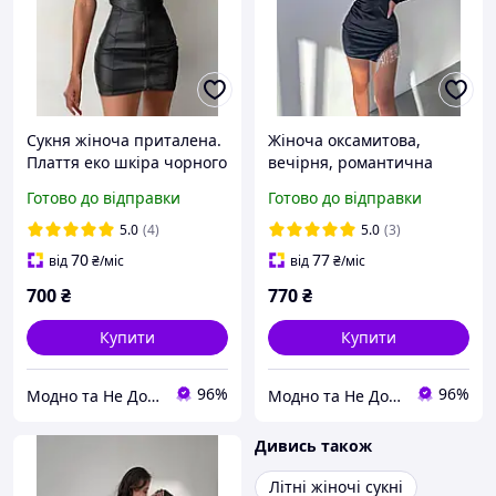
Сукня жіноча приталена.
Жіноча оксамитова,
Плаття еко шкіра чорного
вечірня, романтична
кольору з чашкою пушап.
коротка міні сукня-гольф
Готово до відправки
Готово до відправки
Розмір: 42-44; 46-48
з довгим рукавом і
бахромою зі страз
5.0
(4)
5.0
(3)
70
77
від
₴
/міс
від
₴
/міс
700
₴
770
₴
Купити
Купити
96%
96%
Модно та Не Дорого
Модно та Не Дорого
Дивись також
Літні жіночі сукні