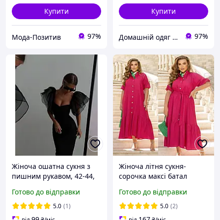
Купити
Купити
97%
97%
Мода-Позитив
Домашній одяг пишним жінкам
Жіноча ошатна сукня з
Жіноча літня сукня-
пишним рукавом, 42-44,
сорочка максі батал
44-46, чорний, костюм +
лляна вільна з поясом 48-
Готово до відправки
Готово до відправки
органза.
70
5.0
(1)
5.0
(2)
99
167
від
₴
/міс
від
₴
/міс