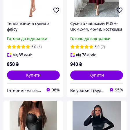
Тепла жіноча сукня з
Сукня з чашками PUSH-
флісу
UP, 42/44, 46/48, костюмка
Готово до відправки
Готово до відправки
5.0
(6)
5.0
(7)
85
78
від
₴
/міс
від
₴
/міс
850
₴
940
₴
Купити
Купити
98%
95%
Інтернет-магазин "Bolimi"
Be yourself (Будь собою)