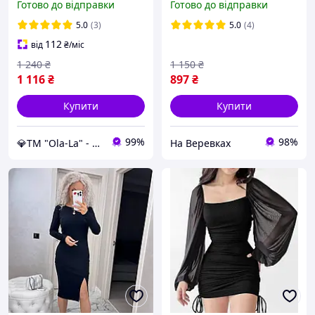
Готово до відправки
Готово до відправки
гудзиках плаття-сорочка з
жатки 48-64
5.0
(3)
5.0
(4)
112
від
₴
/міс
1 240
₴
1 150
₴
1 116
₴
897
₴
Купити
Купити
99%
98%
💎TM "Ola-La" - якісний одяг від виробника 💎
На Веревках