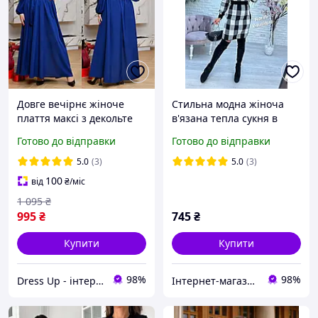
Довге вечірнє жіноче
Стильна модна жіноча
плаття максі з декольте
в'язана тепла сукня в
великого розміру
клітинку розмір 42-48.
Готово до відправки
Готово до відправки
Кольори різні
5.0
(3)
5.0
(3)
100
від
₴
/міс
1 095
₴
995
₴
745
₴
Купити
Купити
98%
98%
Dress Up - інтернет магазин жіночого одягу
Інтернет-магазин "Butterfly"