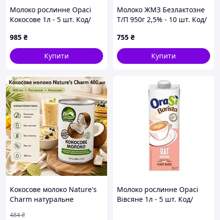
Молоко рослинне Орасі
Молоко ЖМЗ Безлактозне
Кокосове 1л - 5 шт. Код/
Т/П 950г 2,5% - 10 шт. Код/
Артикул НФ-00002897
Артикул НФ-00002429
985
₴
755
₴
Купити
Купити
Кокосове молоко Nature's
Молоко рослинне Орасі
Charm натуральне
Вівсяне 1л - 5 шт. Код/
кокосове молоко 400 мл
Артикул НФ-00002902
484
₴
Без цукру 100% кокосове