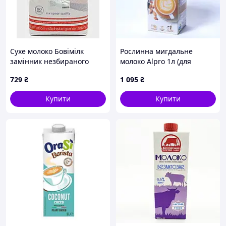
Сухе молоко Бовімілк
Рослинна мигдальне
замінник незбираного
молоко Alpro 1л (для
молока (ЗЦМ) з 30 дня 30%
професіоналів) - 5 шт. Код/
729
₴
1 095
₴
10 кг Шенкон М01/М111 (*)
Артикул 30012
Купити
Купити