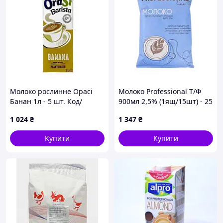
Молоко рослинне Орасі
Молоко Professional Т/Ф
Банан 1л - 5 шт. Код/
900мл 2,5% (1ящ/15шт) - 25
Артикул НФ-00002900
шт. Код/Артикул мжмз-01
1 024
₴
1 347
₴
Купити
Купити