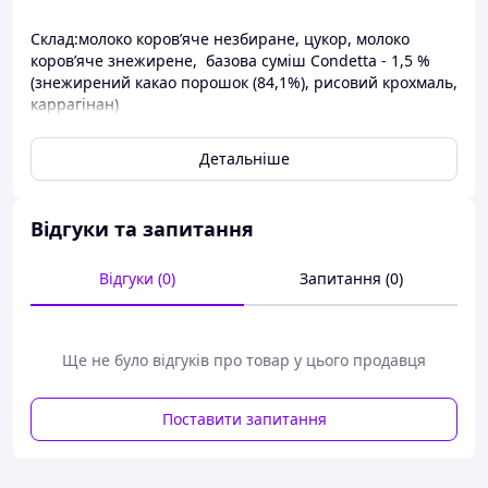
Склад:молоко коров’яче незбиране, цукор, молоко
коров’яче знежирене, базова суміш Condetta - 1,5 %
(знежирений какао порошок (84,1%), рисовий крохмаль,
каррагінан)
Умови зберігання:за температури не вище 6ºС
Дата «Вжити до» та номер партії зазначено на плящці
Детальніше
Стророк придатності 14 діб
Відгуки та запитання
Відгуки (0)
Запитання (0)
Ще не було відгуків про товар у цього продавця
Поставити запитання