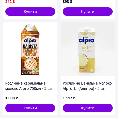
242
₴
893
₴
молоко для карі десертів
та напоїв
Купити
Купити
Рослинне карамельне
Рослинне Ванільне молоко
молоко Alpro 750мл - 5 шт.
Alpro 1л (Альпро) - 5 шт.
Код/Артикул НФ-00002932
Код/Артикул НФ-00001606
1 008
₴
1 117
₴
Купити
Купити