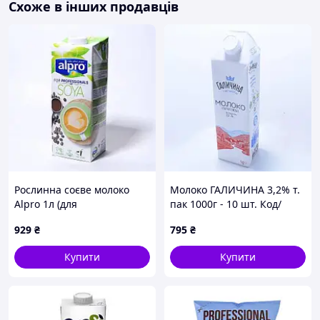
Схоже в інших продавців
Рослинна соєве молоко
Молоко ГАЛИЧИНА 3,2% т.
Alpro 1л (для
пак 1000г - 10 шт. Код/
професіоналів) - 5 шт. Код/
Артикул мгал-01
929
₴
795
₴
Артикул 30013
Купити
Купити