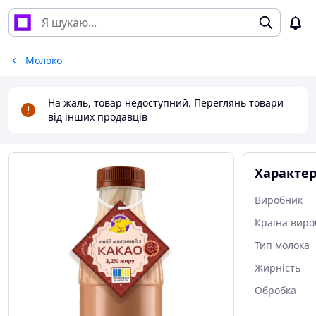
Молоко
На жаль, товар недоступний. Переглянь товари
від інших продавців
Характе
Виробник
Країна виро
Тип молока
Жирність
Обробка