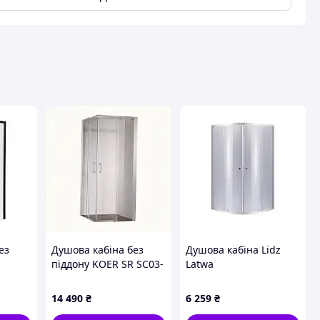
вця
ез
Душова кабіна без
Душова кабіна Lidz
піддону KOER SR SC03-
Latwa
SE
100x100x200-TR-01
SC80x80.SAT.MID.GR,
-TR
прозоре скло EASY
скло тоноване 4 мм
14 490
₴
6 259
₴
кло
CLEAN 6мм хром
без піддона