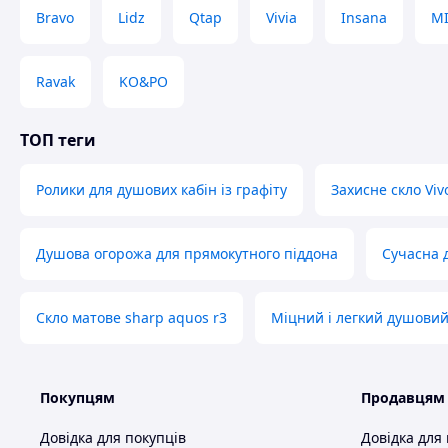
Bravo
Lidz
Qtap
Vivia
Insana
M
Ravak
KO&PO
ТОП теги
Ролики для душових кабін із графіту
Захисне скло Viv
Душова огорожа для прямокутного піддона
Сучасна 
Скло матове sharp aquos r3
Міцний і легкий душовий
Покупцям
Продавцям
Довідка для покупців
Довідка для