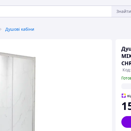
Знайти
Душові кабіни
Душ
MIX
CHR
Код
Гото
ві
1