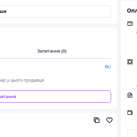
Опл
іше
м піддоном
Запитання (0)
Всі
вар у цього продавця
питання