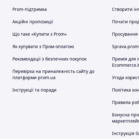
Prom-підтримка
Створити ін
Акційні пропозиції
Почати прод
Що таке «Купити з Prom»
Просування в
Як купувати з Пром-оплатою
Sprava.prom
Рекомендації з безпечних покупок
Премія для 
Ecommerce.
Перевірка на приналежність сайту до
платформи prom.ua
Угода корис
Інструкції та поради
Політика ко
Правила роб
Бонусна пр
маркетплей
Інструкція G