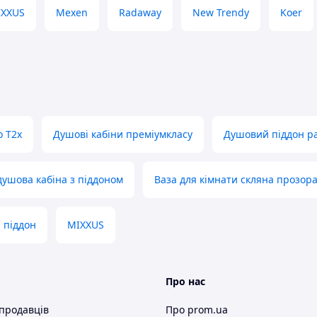
IXXUS
Mexen
Radaway
New Trendy
Koer
o T2x
Душові кабіни преміумкласу
Душовий піддон ра
душова кабіна з піддоном
Ваза для кімнати скляна прозор
 піддон
MIXXUS
Про нас
 продавців
Про prom.ua