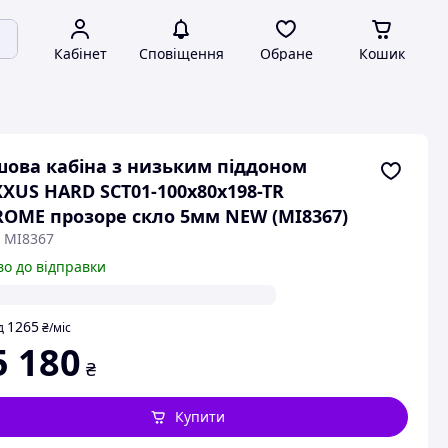
Кабінет
Сповіщення
Обране
Кошик
ова кабіна з низьким піддоном
XUS HARD SCT01-100x80x198-TR
OME прозоре скло 5мм NEW (MI8367)
: MI8367
во до відправки
1265
д
₴
/міс
5 180
₴
Купити