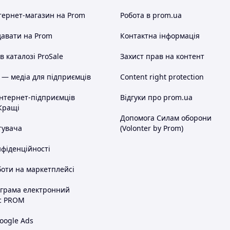
тернет-магазин
на Prom
Робота в prom.ua
авати на Prom
Контактна інформація
 каталозі ProSale
Захист прав на контент
 — медіа для підприємців
Content right protection
інтернет-підприємців
Відгуки про prom.ua
Кращі
Допомога Силам оборони
тувача
(Volonter by Prom)
нфіденційності
оти на маркетплейсі
ограма електронний
с PROM
oogle Ads