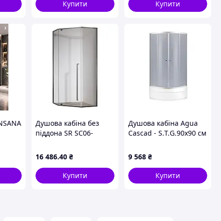
(KR5357), 45833XC23
Купити
Купити
INSANA
Душова кабіна без
Душова кабіна Agua
піддона SR SC06-
Cascad - S.Т.G.90x90 см
90x90x200-TR-07
04 )
прозоре скло EASY
16 486
.40
₴
9 568
₴
CLEAN 8 мм графіт
(KR5366)
Купити
Купити