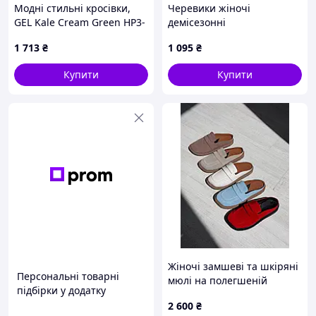
Модні стильні кросівки,
Черевики жіночі
1.
ПРОМоплата, детальніше ==>.
GEL Kale Cream Green HP3-
демісезонні
2.
Для будь-якого обраного Вами
47
перевізника - 100% передоплата. Ви
1 713
₴
1 095
₴
сплачуєте, тільки, вартість лота на карту
Приватбанку, я висилаю Вам посилку.
Купити
Купити
При отриманні ви оплачуєте тільки за
послуги перевізника.
3.
Тільки для Нової Пошти та Укрпошти.
Післяплата з мінімальною
передоплатою в 100 гривень. Ви
оплачуєте 100 гривень на карту
Приватбанку, я відсилаю Вам пару. При
отриманні Ви оплачуєте послуги
перевізника за доставку до Вас + за
вартість лота з вирахуванням 100
гривень + комісію за зворотну
пересилку грошей. Якщо посилка Вас не
влаштовує, Ви просто відмовляєтеся від
Жіночі замшеві та шкіряні
неї, а раніше сплачені 100 гривень
Персональні товарні
мюлі на полегшеній
йдуть на оплату послуг перевізника з
підбірки у додатку
підошві ЕВА, з наскрізною
доставки посилки в обидва кінця. Цей
2 600
₴
перфорацією
варіант виходить дорожче на 40-60