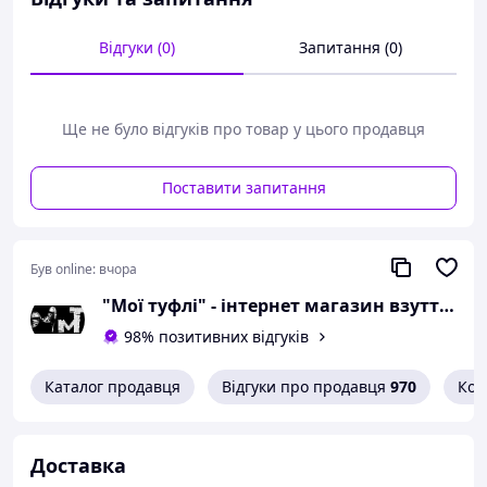
розмір 36 - 23 сантиметра;
розмір 37 - 23,5
Відгуки (0)
Запитання (0)
сантиметра;
розмір 38 - 24,5
сантиметра;
розмір 39 - 25 сантиметрів.
Ще не було відгуків про товар у цього продавця
Можлива похибка вимірювань +/- 2мм.
Поставити запитання
При оформленні замовлення
необхідний розмір вказуйте в
коментарях.
Був online:
вчора
Вам сподобалася модель
"Мої туфлі" - інтернет магазин взуття на всі випадки життя.
і Ви вирішили купити?
98% позитивних відгуків
Зателефонуйте 067-9272731 / 050-
9336271 і уточніть наявність
Каталог продавця
Відгуки про продавця
970
Кон
необхідного Вам розміру.
Або задайте запитання на
Доставка
simashkevichr@ukr.net