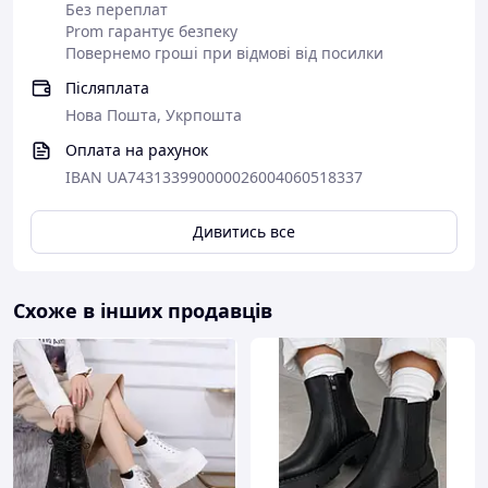
Без переплат
Висота халяви 10 сантиметрів.
Prom гарантує безпеку
Повернемо гроші при відмові від посилки
Одна з переваг - стійка до стирання, не
Післяплата
вимагає "профілактики" підошва. Легка,
але досить висока, що дозволяє тримати
Нова Пошта, Укрпошта
ноги в теплі тривалий час.
Оплата на рахунок
"Тракторний" протектор з легкістю
IBAN UA743133990000026004060518337
дозволяє пересуватися по слизьких
дорогах.
Взуття на шнурівці, що дозволяє
Дивитись все
ідеально зафіксувати підйом Вашої ноги.
Красиві, добротні, легкі, зручна колодка.
Ідеальні для нашої зими.
Схоже в інших продавців
В п'яткової і носкової частинах стоять
вставки - що служать для збереження
зовнішнього вигляду і форми взуття.
Фабричне виробництво.
=== Замовлення ===
Уточніть наявність потрібного Вам
розміру, для цього зателефонуйте або