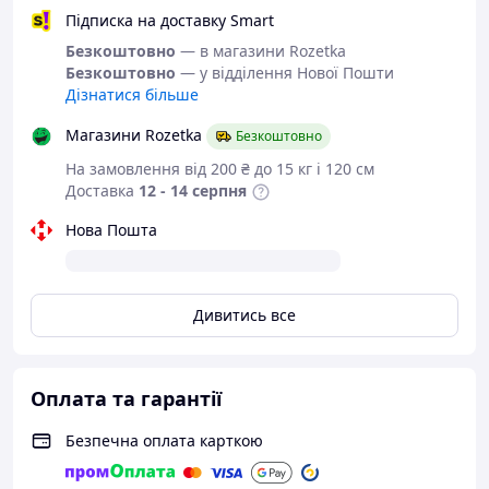
Всі товари магазину -->
Підписка на доставку Smart
Безкоштовно
— в магазини Rozetka
Безкоштовно
— у відділення Нової Пошти
Дізнатися більше
Черевики -
Магазини Rozetka
кросівки з
Безкоштовно
На замовлення від 200 ₴ до 15 кг і 120 см
серії
Доставка
12 - 14 серпня
"
Mermaid
".
Нова Пошта
Колір:
білі.
Матеріал верху:
натуральна шкіра.
Дивитись все
Матеріал середини:
хутро - натуральна
шерсть на тканинній основі.
Матеріал підошви:
ТЕП
(термоеластопласт) — термопластичная
Оплата та гарантії
гума, відрізняється хорошою гнучкістю,
міцністю, зносостійкість.
Безпечна оплата карткою
Висота каблука 3 сантиметра.
Висота підошви 3 сантиметра.