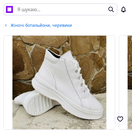
Жіночі ботильйони, черевики