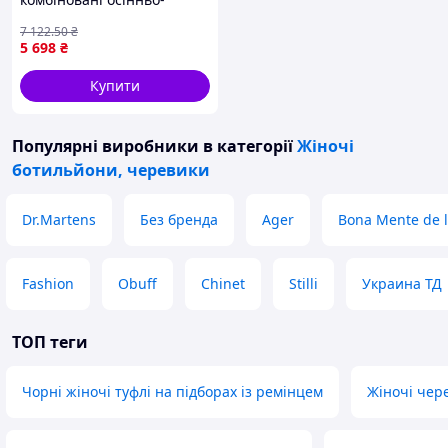
чоботами.
зимові жіночі 36-38 22.5-
7 122
.50
₴
Пишіть, телефонуйте, відповім на всі
24.0 см
5 698
₴
питання.
Купити
Популярні виробники
в категорії
Жіночі
ботильйони, черевики
Dr.Martens
Без бренда
Ager
Bona Mente de 
Fashion
Obuff
Chinet
Stilli
Украина ТД
ТОП теги
Чорні жіночі туфлі на підборах із ремінцем
Жіночі чере