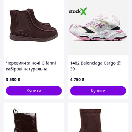
випадках до 10 днів.
Доставка в точку видачі Rozetka 4 - 5
днів.
Посилки відправляються на протязі
доби після замовлення післяплатою або
повної оплати.
У понеділок відправки не відбуваються,
переносяться на вівторок.
Після відправки, висилаю Вам в СМС
номер декларації і розрахункову дату
доставки посилки.
Черевики жіночі Gifanni
1482 Balenciaga Cargo 📦
кабірові натуральна
39
При покупці від 2000 гривень і 100%
замша, 40
передоплаті - доставка безкоштовна.
3 530
₴
4 750
₴
=== Якщо розмір не підійшов, то
Купити
Купити
можливий обмін. ===
Повідомляєте, який розмір потрібен,
більше або менше. Відсилаєте пару. Я
отримую її і висилаю Вам необхідну.
Витрати по обміну розміру (перевізник
туди-сюди), за рахунок покупця.