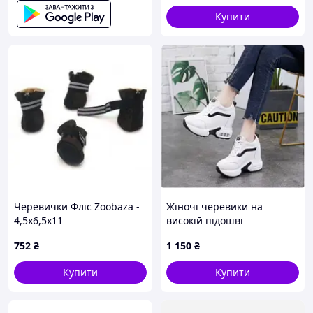
гривень за рахунок оплати за зворотну
Купити
пересилку грошей.
4.
Безготівковий розрахунок - для
дрібнооптових покупців, оплата на
розрахунковий рахунок магазину.
У всіх випадках оплата за послуги
перевізника і за зворотну доставку
грошей, це обов'язкові витрати покупця.
Після оплати, через 5-10 хвилин,
зателефонуйте або відправте СМС 067-
9272731 (Viber) / 050-9336271 з
підтвердженням платежу, хто і за що.
Черевички Фліс Zoobaza -
Жіночі черевики на
=== Доставка. ===
4,5х6,5х11
високій підошві
Нова Пошта, Укрпошта, у точку видачі
752
₴
1 150
₴
Rozetka, інші перевізники за
домовленістю.
Купити
Купити
Доставка Новою Поштою 1 - 2 дня, в
деяких випадках 3 дні.
Доставка УкрПоштою 2 - 4 дня, в деяких