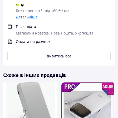
Без переплат*, від 160 ₴ / міс.
Детальніше
Післяплата
Магазини Rozetka, Нова Пошта, Укрпошта
Оплата на рахунок
Переваги:
Дивитись все
Надвисока ємність 8000
mAh — вистачає на
десятки циклів
Схоже в інших продавців
заряджання
Підтримка одночасного
заряджання декількох
пристроїв
Точний LED-екран із
зображенням заряду
Захист від короткого замикання,
перегрівання та перенапруги
Сумісність із більшістю популярних