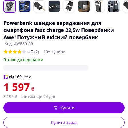
Powerbank швидке заряджання для
смартфона fast charge 22,5w Повербанки
Awei Потужний якісний повербанк
Код: AWE80-09
4.0
(2)
10+ купили
Готово до відправки
160
від
₴
/міс
1 597
₴
3 194
₴
знижка ще 24 дні
Купити
Купити зараз