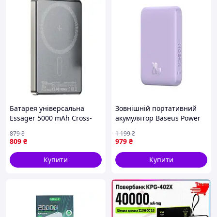
Батарея універсальна
Зовнішній портативний
Essager 5000 mAh Cross-
акумулятор Baseus Power
bororter magnetic 20W PD
Bank 6000mAh Violet 20W
879
₴
1 199
₴
QC/3.0 (EDY5K-YJ0A-Z)
(P10059002513-00)
809
₴
979
₴
Купити
Купити