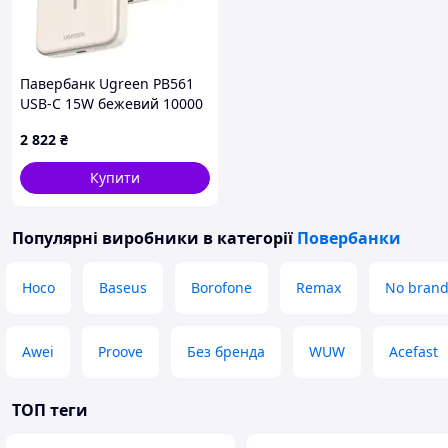
Павербанк Ugreen PB561
USB-C 15W бежевий 10000
мАч
2 822
₴
Купити
Популярні виробники
в категорії
Повербанки
Hoco
Baseus
Borofone
Remax
No bran
Awei
Proove
Без бренда
WUW
Acefast
ТОП теги