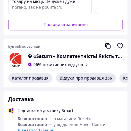
товару на місці. Це дуже і дуже
погано. Так не робиться.
Поставити запитання
Був online:
сьогодні
🔱 «Saturn» Компетентність! Якість товару! Швидка відправка! ✅
96% позитивних відгуків
Каталог продавця
Відгуки про продавця
256
Кон
Якісний і дуже
Доставка
потужний
пристрій
Підписка на доставку Smart
Модель обладнана
Безкоштовно
— в магазини Rozetka
кількома USB-портами,
Безкоштовно
— у відділення Нової Пошти
що дають змогу
Дізнатися більше