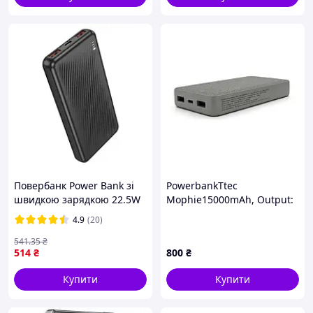
Повербанк Power Bank зі
PowerbankTtec
швидкою зарядкою 22.5W
Mophie15000mAh, Output:
BOROFONE BJ56 10000mAh
2*USB + Type-C, 20W, Gray,
4.9
(20)
2USB/Type-C PD20W
Q20
чорний
541
.35
₴
514
₴
800
₴
Купити
Купити