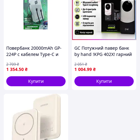
Повербанк 20000mAh GP-
GC Потужний павер банк
224P с кабелем Type-C и
by hand !KPG 402X! гарний
Lightning для зарядки
якісний power bank
2 709
₴
2 051
₴
смартфонов и планшетов с
павербанки 40000mAh з
1 354
.50
₴
1 004
.99
₴
LED дисплеем
вбудованими Tro1\09
Купити
Купити