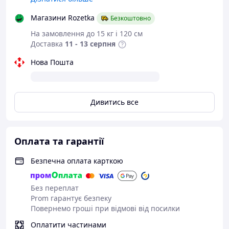
одночасно заряджати
смартфон, планшет,
Магазини Rozetka
Безкоштовно
смартгодинник, колонку або інші пристрої.
На замовлення до 15 кг і 120 см
Інтелектуальна система контролю подавання
Доставка
11 - 13 серпня
струму автоматично підлаштовує потужність під
потреби кожного ґаджета, забезпечуючи швидке
Нова Пошта
й безпечне заряджання.
Корпус повербанка виготовлений із міцного
матеріалу, стійкого до подряпин і щоденного
зносу. Зручний LED-дисплей показує точний
Дивитись все
рівень заряду, щоб ви завжди знали, коли
прийшов час заряджання.
Оплата та гарантії
Безпечна оплата карткою
Без переплат
Prom гарантує безпеку
Повернемо гроші при відмові від посилки
Оплатити частинами