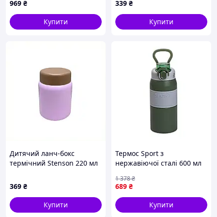
969
₴
339
₴
15BR
Купити
Купити
Дитячий ланч-бокс
Термос Sport з
термічний Stenson 220 мл
нержавіючої сталі 600 мл
рожевий, T8714K696
зелений HP-14-5GR (LG-
1 378
₴
2394098829)
369
₴
689
₴
Купити
Купити