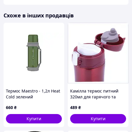
Схоже в інших продавців
Термос Maestro - 1,2л Heat
Камілла термос питний
Cold зелений
320мл для гарячого та
холодного, 76A8B9X919
660
₴
489
₴
Купити
Купити