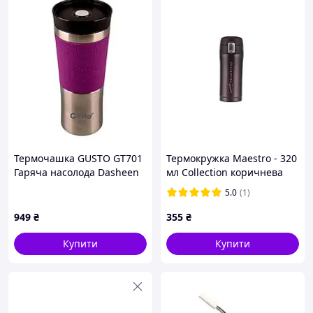
Термочашка GUSTO GT701
Термокружка Maestro - 320
Гаряча насолода Dasheen
мл Collection коричнева
5.0
(1)
949
₴
355
₴
Купити
Купити