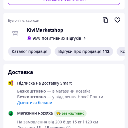
Був online:
сьогодні
KiviMarketshop
96% позитивних відгуків
Каталог продавця
Відгуки про продавця
112
Кон
Доставка
Термокухоль із неіржавкої сталі 1200 мл в авто чорний
Особливості
Підписка на доставку Smart
Безкоштовно
— в магазини Rozetka
Цю пляшку з вакуумною ізоляцією можна мити в
Безкоштовно
— у відділення Нової Пошти
посудомийній машині!
Дізнатися більше
Безкольоване порошкове покриття не потіє!
Ці пляшки з водою з неіржавкої сталі зберігають
Магазини Rozetka
Безкоштовно
холодні напої крижаними, а гарячі напої гарячими
На замовлення від 200 ₴ до 15 кг і 120 см
впродовж декількох годин!
Доставка
13 - 15 серпня