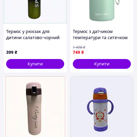
Термос у рюкзак для
Термос з датчиком
дитини салатово-чорний
температури та ситечком
500 мл, 87AX14B213
700 мл Fashion Yiwu HP-14-
1 498
₴
20GR оливковий
399
₴
749
₴
Купити
Купити