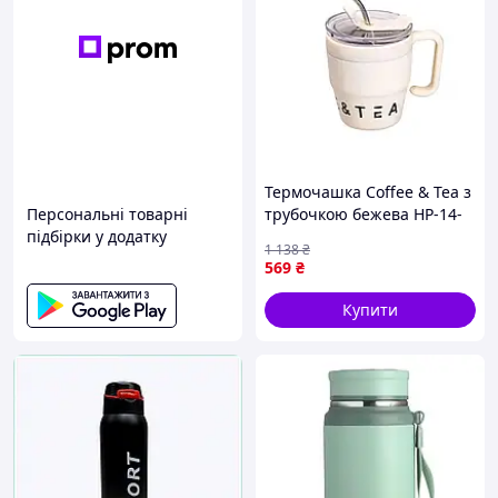
Термочашка Coffee & Tea з
Персональні товарні
трубочкою бежева HP-14-
підбірки у додатку
23BE KLB
1 138
₴
569
₴
Купити