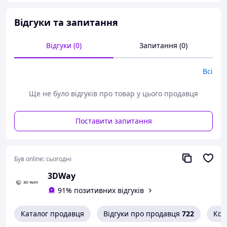
Вага нетто: 500 г
Колір: Natural (натуральний,
Відгуки та запитання
напівпрозорий)
Відгуки (0)
Запитання (0)
Температура друку: 220–250 °C
Температура столу: 50–60 °C
Всі
Рекомендована швидкість: 20–40
мм/с
Ще не було відгуків про товар у цього продавця
Сумісність
:
більшість FDM/FFF-
принтерів з діаметром 1.75 мм
Поставити запитання
Переваги:
Гнучкість і міцність: ідеально
підходить для деталей, що мають
Був online:
сьогодні
згинатися або поглинати удари.
3DWay
Стабільний друк: TPU 95A достатньо
жорсткий, щоб уникати «жування» та
91% позитивних відгуків
заклинювання в екструдері.
Каталог продавця
Відгуки про продавця
722
Кон
Висока адгезія між шарами: