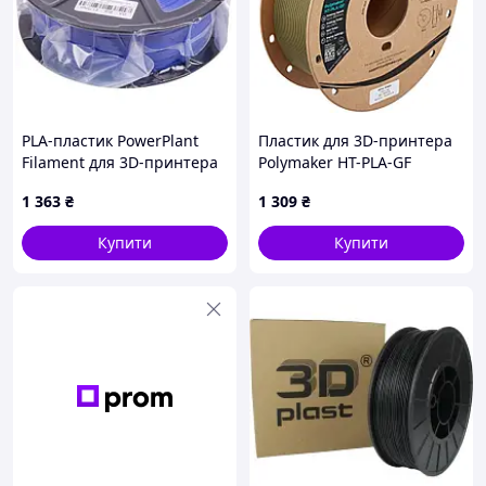
PLA-пластик PowerPlant
Пластик для 3D-принтера
Filament для 3D-принтера
Polymaker HT-PLA-GF
1.75 мм 1 кг, синій
1,75mm 1kg ARMY GREEN
1 363
₴
1 309
₴
(PA18005)
Купити
Купити