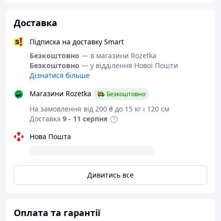
забезпечує міцні, довговічні вироби.
Універсальний натуральний колір:
Доставка
підходить для технічних та
функціональних деталей.
Підписка на доставку Smart
Безкоштовно
Преміальна якість Prusament:
— в магазини Rozetka
Безкоштовно
— у відділення Нової Пошти
контроль діаметра та стабільності
Дізнатися більше
кожної котушки.
Застосування:
Магазини Rozetka
Безкоштовно
На замовлення від 200 ₴ до 15 кг і 120 см
амортизуючі елементи, демпфери
Доставка
9 - 11 серпня
гнучкі з’єднання, шарніри
чохли, накладки, захисні елементи
Нова Пошта
прототипи функціональних деталей
ущільнення, прокладки, антиковзні
елементи
Дивитись все
Поради з друку:
Друкуй повільніше (20–30 мм/с) для
стабільної подачі.
Оплата та гарантії
Вимикай або зменшуй ретракцію —