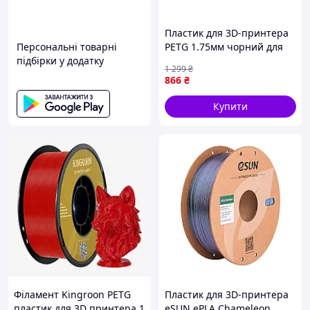
Пластик для 3D-принтера
Персональні товарні
PETG 1.75мм чорний для
підбірки у додатку
прототипів і деталей з
1 299
₴
високою міцністю SPICY
866
₴
Купити
Філамент Kingroon PETG
Пластик для 3D-принтера
пластик для 3D принтера 1
eSUN ePLA Chameleon