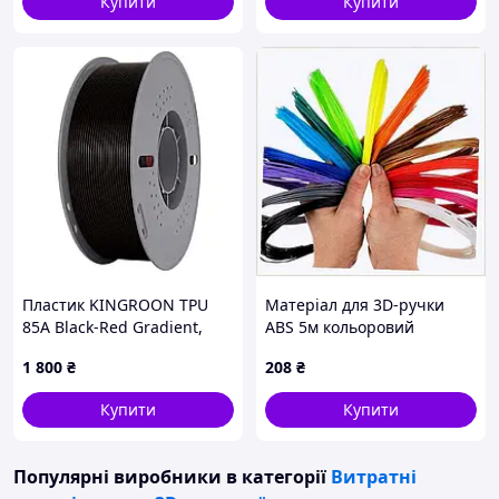
Купити
Купити
Пластик KINGROON TPU
Матеріал для 3D-ручки
85A Black-Red Gradient,
ABS 5м кольоровий
1.75мм, 1кг, чорно-
302X31B08
1 800
₴
208
₴
червоний градієнт
філамент для 3D-друку
Купити
Купити
Популярні виробники
в категорії
Витратні