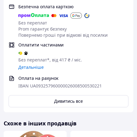
TPU не любить різких змін подачі.
Безпечна оплата карткою
Використовуй прямий екструдер
для найкращих результатів, але 95A
Без переплат
добре працює і з боуденом.
Prom гарантує безпеку
Адгезія чудова на PEI, склі та
Повернемо гроші при відмові від посилки
текстурованих поверхнях.
Оплатити частинами
Без переплат*, від 417 ₴ / міс.
Детальніше
Оплата на рахунок
IBAN UA093257960000026008500530221
Дивитись все
Схоже в інших продавців