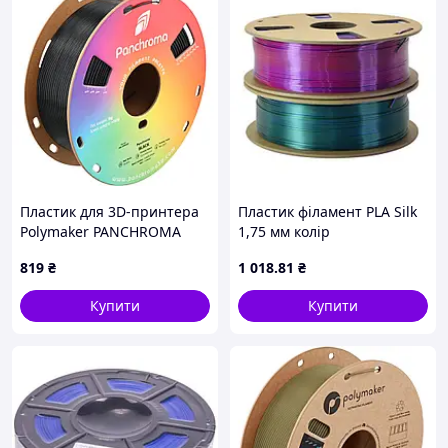
Пластик для 3D-принтера
Пластик філамент PLA Silk
Polymaker PANCHROMA
1,75 мм колір
CoPE 1,75mm 1kg BLACK
Червоний+Зелений+Синій
819
₴
1 018
.81
₴
(CA14001)
1 кг
Купити
Купити