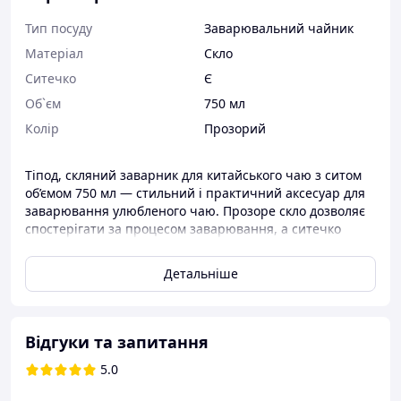
Тип посуду
Заварювальний чайник
Матеріал
Скло
Ситечко
Є
Об`єм
750 мл
Колір
Прозорий
Тіпод, скляний заварник для китайського чаю з ситом
об’ємом 750 мл — стильний і практичний аксесуар для
заварювання улюбленого чаю. Прозоре скло дозволяє
спостерігати за процесом заварювання, а ситечко
робить його використання простим і зручним.
Детальніше
⸻
🔹 Опис товару (довгий)
Тіпод, скляний заварник для китайського чаю з ситом
Відгуки та запитання
750 мл — ідеальний варіант для дому та офісу:
• Матеріал: термостійке боросилікатне скло, яке не
5.0
вбирає запахи та легко миється.
• Ситечко для чаю: зручно утримує чайні листки або