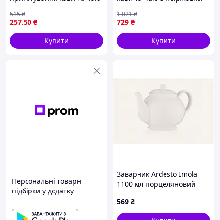
скляний із металевим
сталі та скла Bohmann FK-
515
₴
1 021
₴
фільтром
8378
257
.50
₴
729
₴
Купити
Купити
Заварник Ardesto Imola
Персональні товарні
1100 мл порцеляновий
підбірки у додатку
сервірувальний,
569
₴
83CX012M68