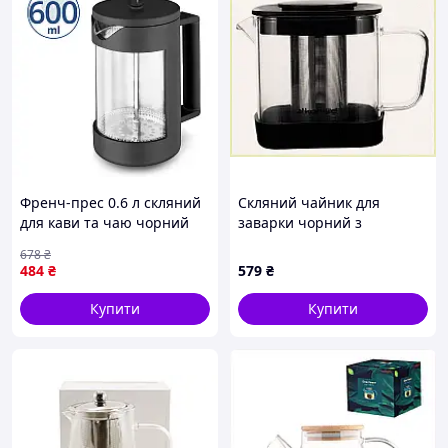
Френч-прес 0.6 л скляний
Скляний чайник для
для кави та чаю чорний
заварки чорний з
Aurora FK-8377
прозорим 1000мл
678
₴
832C535M1P
484
₴
579
₴
Купити
Купити