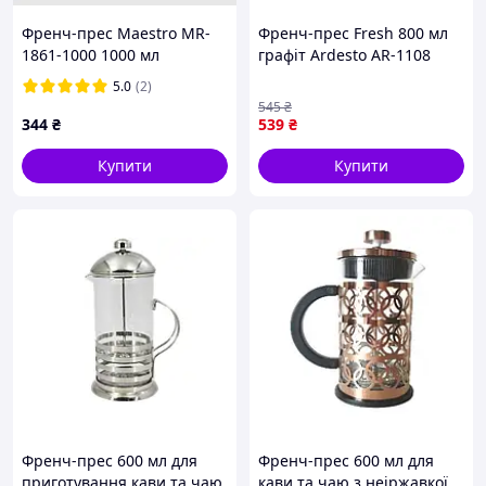
Френч-прес Maestro MR-
Френч-прес Fresh 800 мл
1861-1000 1000 мл
графіт Ardesto AR-1108
коричневий pelican
РFM
5.0
(2)
545
₴
344
₴
539
₴
Купити
Купити
Френч-прес 600 мл для
Френч-прес 600 мл для
приготування кави та чаю
кави та чаю з неіржавкої