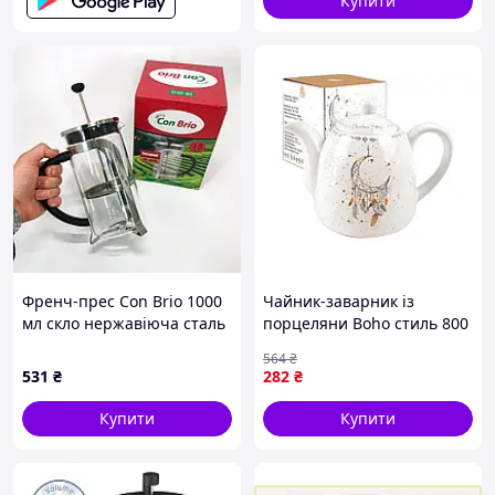
Купити
Френч-прес Con Brio 1000
Чайник-заварник із
мл скло нержавіюча сталь
порцеляни Boho стиль 800
CB-5510, Чайник для
мл для чаю та трав'яних
564
₴
заварювання трав,
настоїв
531
₴
282
₴
Заварник прозорий
Купити
Купити