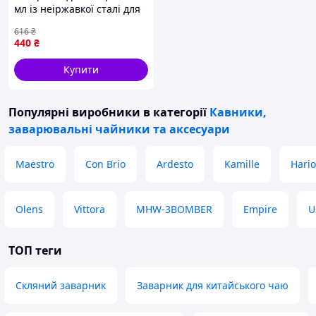
мл із неіржавкої сталі для
чаю та кави прозорий
616
₴
Kamille FK-10421
440
₴
Купити
Популярні виробники
в категорії
Кавники,
заварювальні чайники та аксесуари
Maestro
Con Brio
Ardesto
Kamille
Hario
Olens
Vittora
MHW-3BOMBER
Empire
U
ТОП теги
Скляний заварник
Заварник для китайського чаю