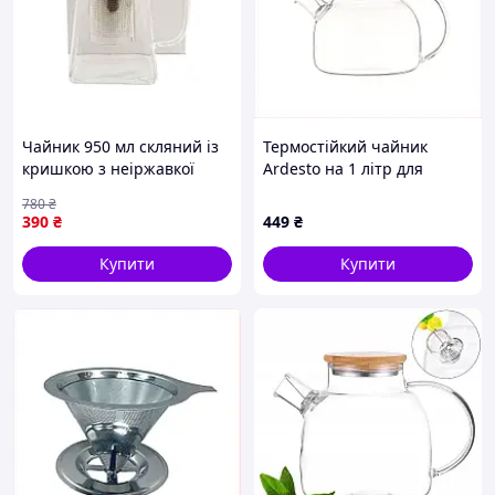
Чайник 950 мл скляний із
Термостійкий чайник
кришкою з неіржавкої
Ardesto на 1 літр для
сталі та ситом для чаю і
трав'яних сумішей
780
₴
трав ТМ LUMINES
6MBE740531
390
₴
449
₴
Купити
Купити