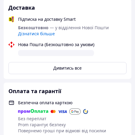
5. Чи зручно спостерігати за процесом заварювання?
Доставка
Так, прозоре скло повністю контролює процес.
Підписка на доставку Smart
⸻
Безкоштовно
— у відділення Нової Пошти
Дізнатися більше
тіпод, скляний заварник, заварник для китайського
чаю, чайник 750 мл, аксесуари для чаю, кухонний
Нова Пошта (Безкоштовно за умови)
посуд, чайний тіпод
⸻
Дивитись все
🔹 Перелінки
Керамічний чайний набір для подорожей з заварником
150 мл, 2 піалами та ситом у кейсі
Дорожній чайний набір на 3 персони в чохлі синій
Оплата та гарантії
Набір для чайної церемонії «Дракон і Фенікс» — чайник
Безпечна оплата карткою
165 мл + 2 піали по 60 мл
Без переплат
Prom гарантує безпеку
Повернемо гроші при відмові від посилки