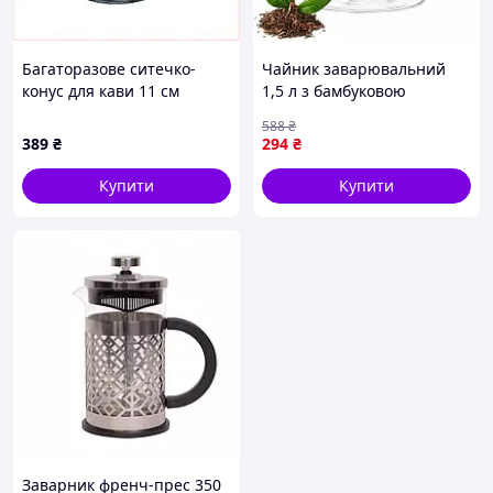
Багаторазове ситечко-
Чайник заварювальний
конус для кави 11 см
1,5 л з бамбуковою
Емпайр, 8795089BT
кришкою Kamille 9029
588
₴
389
₴
294
₴
Купити
Купити
Заварник френч-прес 350