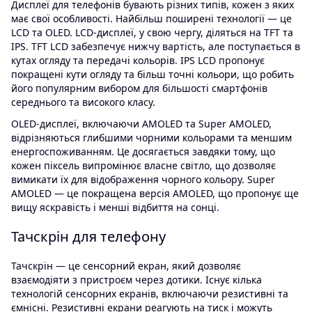
Дисплеї для телефонів бувають різних типів, кожен з яких
має свої особливості. Найбільш поширені технології — це
LCD та OLED. LCD-дисплеї, у свою чергу, діляться на TFT та
IPS. TFT LCD забезпечує нижчу вартість, але поступається в
кутах огляду та передачі кольорів. IPS LCD пропонує
покращені кути огляду та більш точні кольори, що робить
його популярним вибором для більшості смартфонів
середнього та високого класу.
OLED-дисплеї, включаючи AMOLED та Super AMOLED,
відрізняються глибшими чорними кольорами та меншим
енергоспоживанням. Це досягається завдяки тому, що
кожен піксель випромінює власне світло, що дозволяє
вимикати їх для відображення чорного кольору. Super
AMOLED — це покращена версія AMOLED, що пропонує ще
вищу яскравість і менші відбиття на сонці.
Тачскрін для телефону
Тачскрін — це сенсорний екран, який дозволяє
взаємодіяти з пристроєм через дотики. Існує кілька
технологій сенсорних екранів, включаючи резистивні та
ємнісні. Резистивні екрани реагують на тиск і можуть