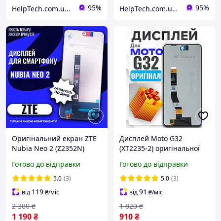
95%
95%
HelpTech.com.ua — 12 років на ринку, гарантія якості 👌
HelpTech.com.ua — 12 років на ринку, гарантія якості 👌
Оригінальний екран ZTE
Дисплей Moto G32
Nubia Neo 2 (Z2352N)
(XT2235-2) оригінальної
(PRC) , сенсор на ЗТЄ
якості , екран оригінал на
Готово до відправки
Готово до відправки
Нубія Нео 2
Мото Г32
5.0
(3)
5.0
(3)
119
91
від
₴
/міс
від
₴
/міс
2 380
₴
1 820
₴
1 190
₴
910
₴