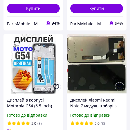
Купити
Купити
94%
94%
PartsMobile - Магазин запчастин (телефони, планшети, ноутбуки)
PartsMobile - Магазин запчастин (телефони, планшети, ноутбуки)
Дисплей в корпусі
Дисплей Xiaomi Redmi
Motorola G54 (6.5 inch)
Note 7 модуль в зборі з
оригінальної якості ,
тачскріном, Original PRC,
Готово до відправки
Готово до відправки
екран оригінал на Мото
чорний
Г54
5.0
(3)
5.0
(3)