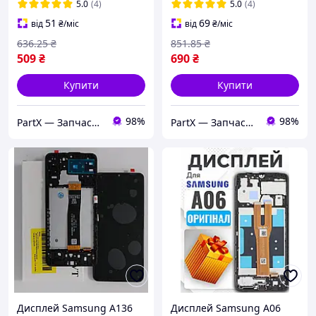
(модуль) Original PRC
5.0
(4)
5.0
(4)
51
69
від
₴
/міс
від
₴
/міс
636
.25
₴
851
.85
₴
509
₴
690
₴
Купити
Купити
98%
98%
PartX — Запчастини для смартфонів
PartX — Запчастини для смартфонів
Дисплей Samsung A136
Дисплей Samsung A06