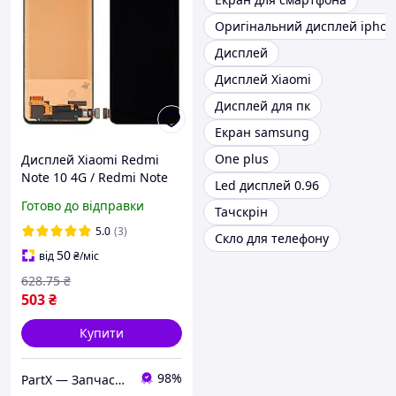
Оригінальний дисплей iphon
Дисплей
Дисплей Xiaomi
Дисплей для пк
Екран samsung
One plus
Дисплей Xiaomi Redmi
Note 10 4G / Redmi Note
Led дисплей 0.96
10S / Poco M5s чорний
Готово до відправки
Тачскрін
Екран з сенсором
(модуль) Incell
5.0
(3)
Скло для телефону
50
від
₴
/міс
628
.75
₴
503
₴
Купити
98%
PartX — Запчастини для смартфонів