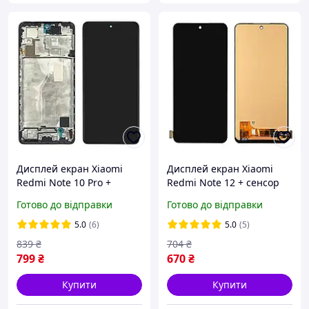
Дисплей екран Xiaomi
Дисплей екран Xiaomi
Redmi Note 10 Pro +
Redmi Note 12 + сенсор
сенсор Black Чорний з
Black Чорний IPS
Готово до відправки
Готово до відправки
рамкою IPS (гарантія 3
(гарантія 3 міс.)
міс.)
5.0
(6)
5.0
(5)
839
₴
704
₴
799
₴
670
₴
Купити
Купити