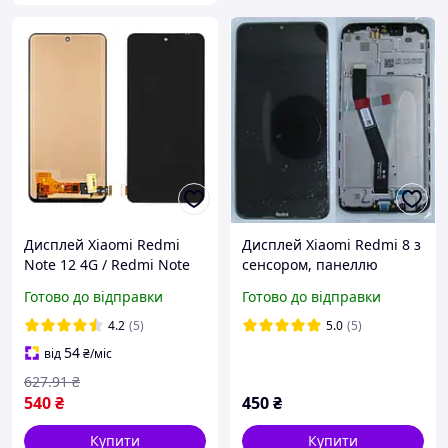
Дисплей Xiaomi Redmi
Дисплей Xiaomi Redmi 8 з
Note 12 4G / Redmi Note
сенсором, панеллю
12 5G / Poco X5 5G чорний
чорний Оригінал
Готово до відправки
Готово до відправки
Екран з сенсором
(5600040C3I00)
(модуль) Incell
4.2
(5)
5.0
(5)
54
від
₴
/міс
627
.91
₴
540
₴
450
₴
Купити
Купити