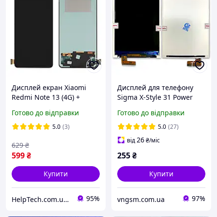
Дисплей екран Xiaomi
Дисплей для телефону
Redmi Note 13 (4G) +
Sigma X-Style 31 Power
сенсор Black Чорний IPS
Готово до відправки
Готово до відправки
(гарантія 3 міс.)
5.0
(3)
5.0
(27)
26
від
₴
/міс
629
₴
599
₴
255
₴
Купити
Купити
95%
97%
HelpTech.com.ua — 12 років на ринку, гарантія якості 👌
vngsm.com.ua