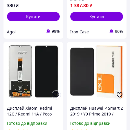
330
₴
1 387
.80
₴
Купити
Купити
99%
96%
Agol
Iron Case
Дисплей Xiaomi Redmi
Дисплей Huawei P Smart Z
12C / Redmi 11A / Poco
2019 / Y9 Prime 2019 /
C55 чорний Екран з
Honor 9X Global чорний
Готово до відправки
Готово до відправки
сенсором (модуль)
Екран з сенсором