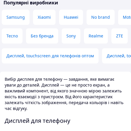
виглядає та функціонує як
Популярні виробники
в замовленні пош
абсолютно новий.
випадку, не крити
Переваги
хороший.
Samsung
Xiaomi
Huawei
No brand
Mot
Дисплей чудової якості: яскраве
зображення, чіткий сенсор, жодних
засвітів чи дефектів. Все працює
Tecno
Без бренда
Sony
Realme
ZTE
супер. Велике дякую!
Недоліки
Не знайшли
Дисплей, touchscreen для телефонів оптом
Дисплей, to
Вибір дисплея для телефону — завдання, яке вимагає
уваги до деталей. Дисплей — це не просто екран, а
важливий компонент, від якого значною мірою залежить
якість взаємодії з пристроєм. Від його характеристик
залежать чіткість зображення, передача кольорів і навіть
час відгуку.
Дисплей для телефону