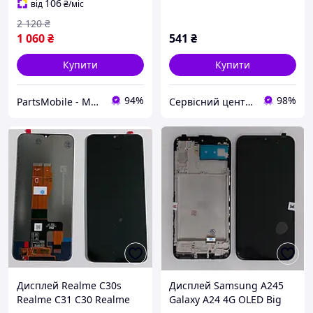
106
від
₴
/міс
2 120
₴
1 060
₴
541
₴
Купити
Купити
94%
98%
PartsMobile - Магазин запчастин (телефони, планшети, ноутбуки)
Сервісний центр Екран
Дисплей Realme C30s
Дисплей Samsung A245
Realme C31 C30 Realme
Galaxy A24 4G OLED Big