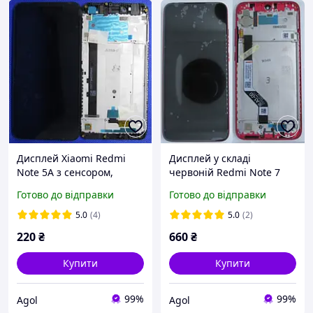
Дисплей Xiaomi Redmi
Дисплей у складі
Note 5A з сенсором,
червоній Redmi Note 7
панеллю, чорний
Сервісний Оригінал
Готово до відправки
Готово до відправки
Оригінал 560610007033
(M1901F7G, M1901F7H,
M1901F7I) (5609100030C7)
5.0
(4)
5.0
(2)
220
₴
660
₴
Купити
Купити
99%
99%
Agol
Agol