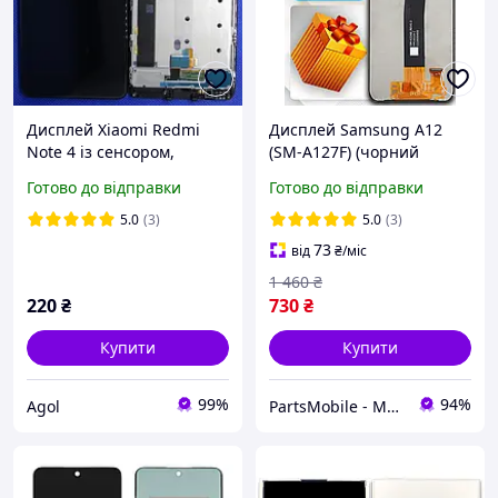
Дисплей Xiaomi Redmi
Дисплей Samsung A12
Note 4 із сенсором,
(SM-A127F) (чорний
панеллю, чорний
шлейф) оригінальної
Готово до відправки
Готово до відправки
Оригінал (480058602004)
якості , екран оригінал на
Самсунг А12
5.0
(3)
5.0
(3)
73
від
₴
/міс
1 460
₴
220
₴
730
₴
Купити
Купити
99%
94%
Agol
PartsMobile - Магазин запчастин (телефони, планшети, ноутбуки)