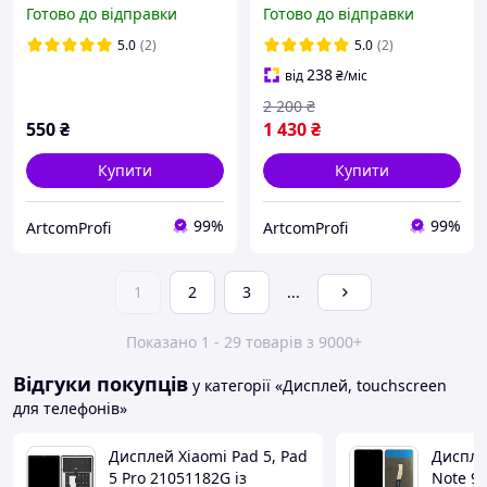
Narzo 50i Prime Original
оригінальний розмір
Готово до відправки
Готово до відправки
OEM з тачскріном Black
матриці з тачскріном та
рамкою Black
5.0
(2)
5.0
(2)
238
від
₴
/міс
2 200
₴
550
₴
1 430
₴
Купити
Купити
99%
99%
ArtcomProfi
ArtcomProfi
1
2
3
...
Показано 1 - 29 товарів з 9000+
Відгуки покупців
у категорії «Дисплей, touchscreen
для телефонів»
Дисплей Xiaomi Pad 5, Pad
Диспле
5 Pro 21051182G із
Note 9S