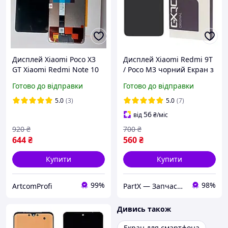
Дисплей Xiaomi Poco X3
Дисплей Xiaomi Redmi 9T
GT Xiaomi Redmi Note 10
/ Poco M3 чорний Екран з
Pro 5G Original з
сенсором (модуль)
Готово до відправки
Готово до відправки
тачскріном Black
Original PRC
5.0
(3)
5.0
(7)
56
від
₴
/міс
920
₴
700
₴
644
₴
560
₴
Купити
Купити
99%
98%
ArtcomProfi
PartX — Запчастини для смартфонів
Дивись також
Екран для смартфона