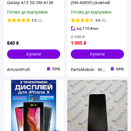
Galaxy A13 5G SM-A136
(SM-A065F) (жовтий
Original Service з
шлейф) (в рамці)
Готово до відправки
Готово до відправки
тачскріном та рамкою
оригінальної якості ,
Black
екран оригінал на
5.0
(2)
4.8
(4)
Самсунг А06
110
від
₴
/міс
2 190
₴
840
₴
1 095
₴
Купити
Купити
99%
94%
ArtcomProfi
PartsMobile - Магазин запчастин (телефони, планшети, ноутбуки)