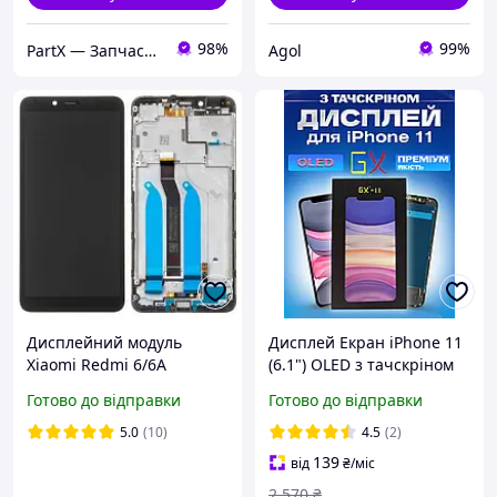
98%
99%
PartX — Запчастини для смартфонів
Agol
Дисплейний модуль
Дисплей Екран iPhone 11
Xiaomi Redmi 6/6A
(6.1") OLED з тачскріном
Сервісний оригінал
(сенсором) Айфон 11 Олед
Готово до відправки
Готово до відправки
(M1804C3CG, M1804C3CH,
M1804C3CI,
5.0
(10)
4.5
(2)
560610038033)
139
від
₴
/міс
2 570
₴