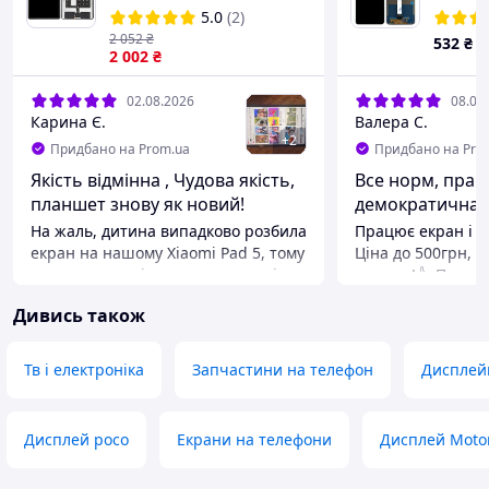
сенсором (тачскрином)
Pro Ma
5.0
(2)
чорний Оригінал
(AAAA)
2 052
₴
532
₴
2 002
₴
02.08.2026
08.06
Карина Є.
Валера С.
+
2
Придбано на Prom.ua
Придбано на Pro
Якість відмінна , Чудова якість,
Все норм, прац
планшет знову як новий!
демократична.
На жаль, дитина випадково розбила
Працює екран і та
екран на нашому Xiaomi Pad 5, тому
Ціна до 500грн, з
довелося терміново шукати заміну.
саме те!👍 Прода
Дуже хвилювалися, чи буде новий
рекомендую. Уто
Дивись також
дисплей таким же яскравим та
доставки, відпра
чутливим. Результат перевершив
поштовою служб
очікування! Картинка просто
замовляв. В дано
Тв і електроніка
Запчастини на телефон
Дисплей
чудова — кольори насичені, кути
критично.
огляду відмінні, а сенсор працює
Переваги
ідеально та миттєво реагує на
Працнздатність, я
Дисплей poco
Екрани на телефони
Дисплей Moto
кожен дотик (стилус і пальці
Недоліки
працюють бездоганно). Планшет
Відправили відмі