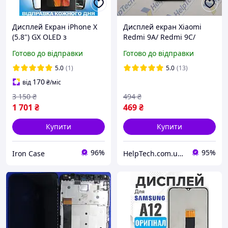
Дисплей Екран iPhone X
Дисплей екран Xiaomi
(5.8") GX OLED з
Redmi 9A/ Redmi 9C/
тачскріном (сенсором)
Redmi 9i/ Redmi 10A +
Готово до відправки
Готово до відправки
Айфон 10 Олед
сенсор Black Чорний
(гарантія 3 міс.)
5.0
(1)
5.0
(13)
170
від
₴
/міс
3 150
₴
494
₴
1 701
₴
469
₴
Купити
Купити
96%
95%
Iron Case
HelpTech.com.ua — 12 років на ринку, гарантія якості 👌