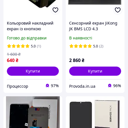
Кольоровий накладний
Сенсорний екран JiKong
екран із кнопкою
JK BMS LCD 4.3
активації JiKong JK BMS
кольоровий із кнопкою
Готово до відправки
В наявності
LCD 2.0 РК дисплей
активації
5.0
(1)
5.0
(2)
1 600
₴
640
₴
2 860
₴
Купити
Купити
97%
96%
Процессор
Provoda.in.ua