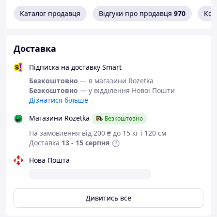
9336271 і уточніть наявність
необхідного Вам розміру.
Каталог продавця
Відгуки про продавця
970
Кон
Або задайте запитання на
simashkevichr@ukr.net
Доставка
Всі товари магазину -->
Підписка на доставку Smart
Безкоштовно
— в магазини Rozetka
Кеди кросівки з
Безкоштовно
— у відділення Нової Пошти
натуральної шкіри
Дізнатися більше
"Maxus".
Магазини Rozetka
Безкоштовно
На замовлення від 200 ₴ до 15 кг і 120 см
Колір:
чорний.
Доставка
13 - 15 серпня
Матеріал верху:
натуральна шкіра,
Нова Пошта
відмінної якості.
Матеріал середини:
текстиль.
Матеріал підошви:
ТЕП
(термоеластопласт) — термопластичная
Дивитись все
гума, відрізняється хорошою гнучкістю,
міцністю, зносостійкість.