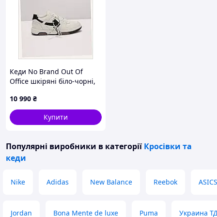
Кеди No Brand Out Of
Office шкіряні біло-чорні,
86A6737B3
10 990
₴
Купити
Популярні виробники
в категорії
Кросівки та
кеди
Nike
Adidas
New Balance
Reebok
ASIC
Jordan
Bona Mente de luxe
Puma
Украина Т