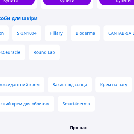
Купити
Купити
Купити
9582_BR)
мл (5901643177560)
соби для шкіри
on
SKIN1004
Hillary
Bioderma
CANTABRIA 
r.Ceuracle
Round Lab
иоксидантний крем
Захист від сонця
Крем на вагу
сний крем для обличчя
Smart4derma
Про нас