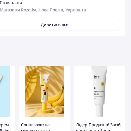
Післяплата
Магазини Rozetka, Нова Пошта, Укрпошта
Дивитись все
крем
Сонцезахисна
Лідер Продажів! Засіб
Relief
сироватка для
від засмаги Sane