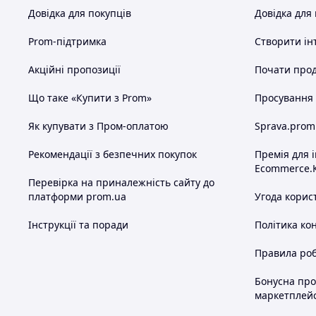
Довідка для покупців
Довідка для
Prom-підтримка
Створити ін
Акційні пропозиції
Почати прод
Що таке «Купити з Prom»
Просування в
Як купувати з Пром-оплатою
Sprava.prom
Рекомендації з безпечних покупок
Премія для 
Ecommerce.
Перевірка на приналежність сайту до
платформи prom.ua
Угода корис
Інструкції та поради
Політика ко
Правила роб
Бонусна пр
маркетплей