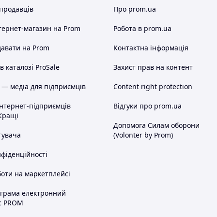
 продавців
Про prom.ua
тернет-магазин
на Prom
Робота в prom.ua
авати на Prom
Контактна інформація
 каталозі ProSale
Захист прав на контент
 — медіа для підприємців
Content right protection
інтернет-підприємців
Відгуки про prom.ua
Кращі
Допомога Силам оборони
тувача
(Volonter by Prom)
нфіденційності
оти на маркетплейсі
ограма електронний
с PROM