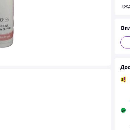
Прод
Оп
Дос