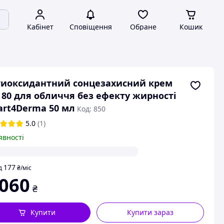
Кабінет
Сповіщення
Обране
Кошик
иоксидантний сонцезахисний крем
 80 для обличчя без ефекту жирності
rt4Derma 50 мл
Код: 850
5.0
(1)
явності
177
д
₴
/міс
 060
₴
Купити
Купити зараз