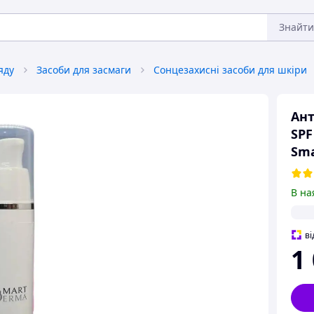
Знайти
яду
Засоби для засмаги
Сонцезахисні засоби для шкіри
Ант
SPF
Sma
В на
ві
1