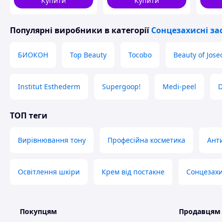
Купити
Купити
(U094
Популярні виробники
в категорії
Сонцезахисні за
БИОКОН
Top Beauty
Tocobo
Beauty of Jose
Institut Esthederm
Supergoop!
Medi-peel
D
ТОП теги
Вирівнювання тону
Професійна косметика
Ант
Освітлення шкіри
Крем від постакне
Сонцезахи
Покупцям
Продавцям