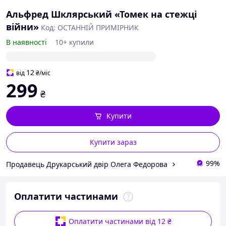
Альфред Шклярський «Томек на стежці
війни»
Код: ОСТАННІЙ ПРИМІРНИК
В наявності
10+ купили
12
від
₴
/міс
299
₴
Купити
Купити зараз
99%
Продавець Друкарський двір Олега Федорова
Оплатити частинами
Оплатити частинами від 12 ₴