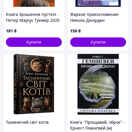
Книга Зрошення пустелі -
Жаркое прикосновение
Петер Маріус Гуемер 2020
Николь Джордан
р. DE
181
₴
150
₴
Купити
Купити
Таємничий світ котів
Книга "Прощавай, зброє" -
Ернест Гемінґвей (м)