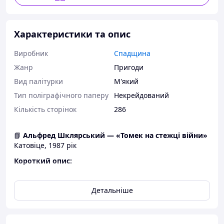
Характеристики та опис
Виробник
Спадщина
Жанр
Пригоди
Вид палітурки
М'який
Тип поліграфічного паперу
Некрейдований
Кількість сторінок
286
📘
Альфред Шклярський — «Томек на стежці війни»
Катовіце, 1987 рік
Короткий опис:
Один із найпопулярніших пригодницьких романів
Альфреда Шклярського із знаменитого циклу про юного
Детальніше
мандрівника Томека Вільмовського. Цього разу герой
опиняється у вирі небезпечних подій на
американському Заході, де на нього чекають