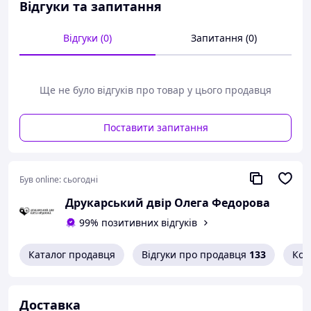
ризиковані пригоди, випробування характеру та
Відгуки та запитання
зустрічі з новими друзями й ворогами.
Роман переносить читача у світ прерій, військових
Відгуки (0)
Запитання (0)
конфліктів та драматичних зіткнень між цивілізацією й
корінними народами Америки. Томек проявляє відвагу,
винахідливість і шляхетність, залишаючись вірним
Ще не було відгуків про товар у цього продавця
своїм принципам.
Книги Шклярського поєднують захопливий сюжет із
Поставити запитання
пізнавальними відомостями про географію, історію та
культуру різних країн, завдяки чому цикл про Томека
став улюбленим для багатьох поколінь читачів.
Видання 1987 року зацікавить шанувальників
Був online:
сьогодні
класичної пригодницької літератури та колекціонерів.
Друкарський двір Олега Федорова
99% позитивних відгуків
Каталог продавця
Відгуки про продавця
133
Кон
Доставка