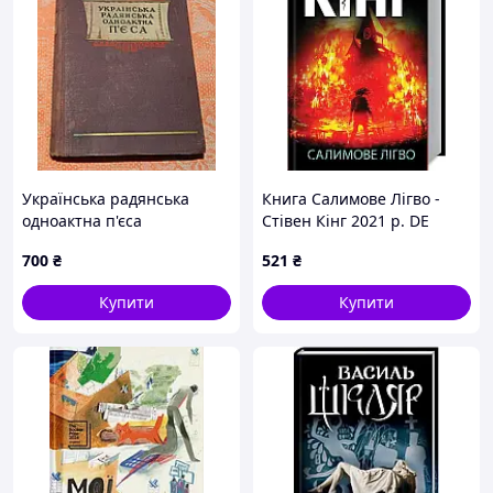
Українська радянська
Книга Салимове Лігво -
одноактна п'єса
Стівен Кінг 2021 р. DE
700
₴
521
₴
Купити
Купити