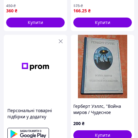
450
₴
175
₴
360
₴
166
.25
₴
Купити
Купити
Герберт Уэллс, "Война
Персональні товарні
миров / Чудесное
підбірки у додатку
посещение"
200
₴
Купити