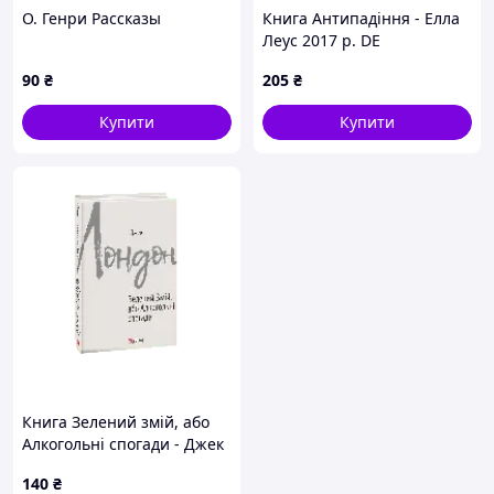
О. Генри Рассказы
Книга Антипадіння - Елла
Леус 2017 р. DE
90
₴
205
₴
Купити
Купити
Книга Зелений змій, або
Алкогольні спогади - Джек
Лондон 2019 р. DE
140
₴