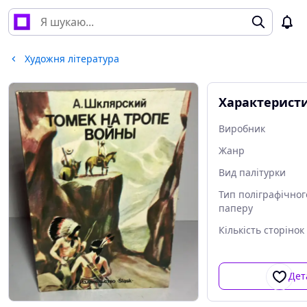
Художня література
Характерист
Виробник
Жанр
Вид палітурки
Тип поліграфічног
паперу
Кількість сторінок
Дет