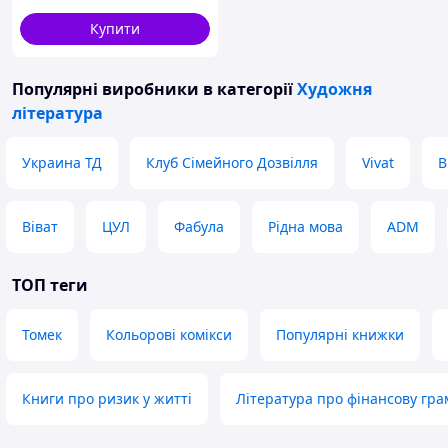
Купити
Популярні виробники
в категорії
Художня
література
Украина ТД
Клуб Сімейного Дозвілля
Vivat
В
Віват
ЦУЛ
Фабула
Рідна мова
ADM
ТОП теги
Томек
Кольорові комікси
Популярні книжки
Книги про ризик у житті
Література про фінансову гра