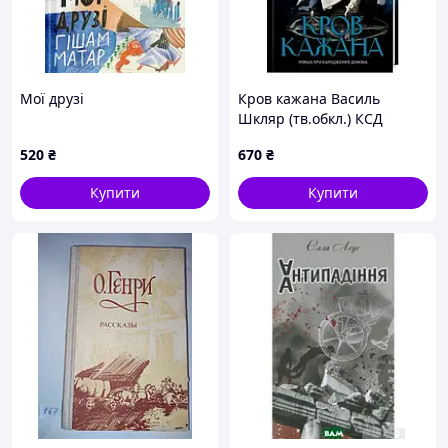
Мої друзі
Кров кажана Василь
Шкляр (тв.обкл.) КСД
520
₴
670
₴
Купити
Купити