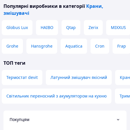
Популярні виробники
в категорії
Крани,
змішувачі
Globus Lux
HAIBO
Qtap
Zerix
MIXXUS
Grohe
Hansgrohe
Aquatica
Cron
Frap
ТОП теги
Термостат devit
Латунний змішувач якісний
Кран
Світильник переносний з акумулятором на кухню
Трим
Покупцям