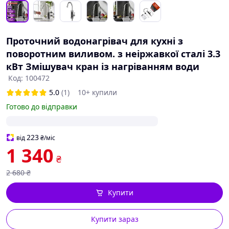
Проточний водонагрівач для кухні з
поворотним виливом. з неіржавкої сталі 3.3
кВт Змішувач кран із нагріванням води
Код: 100472
5.0
(1)
10+ купили
Готово до відправки
223
від
₴
/міс
1 340
₴
2 680
₴
Купити
Купити зараз