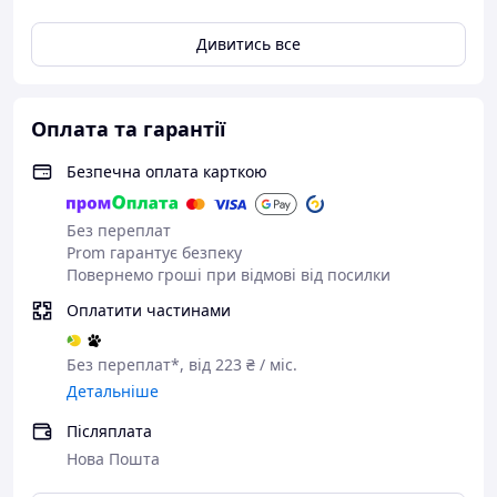
Ключові переваги
Дивитись все
⚙️ Корпус із неіржавкої сталі:
Міцність на десятиліття
Абсолютна стійкість до
Оплата та гарантії
корозії:
Неіржавка сталь не
боїться вологи, перепадів
Безпечна оплата карткою
температури й агресивних
середовищ. Вона не вицвітає,
Без переплат
не дряпається і зберігає
Prom гарантує безпеку
ідеальний зовнішній вигляд
Повернемо гроші при відмові від посилки
упродовж усього терміну
експлуатації.
Оплатити частинами
Підвищена механічна
Без переплат*, від 223 ₴ / міс.
міцність:
Захист від
Детальніше
випадкових ударів і
пошкоджень. Цей матеріал
Післяплата
розрахований на інтенсивне
Нова Пошта
використання в комерційних і
побутових умовах.