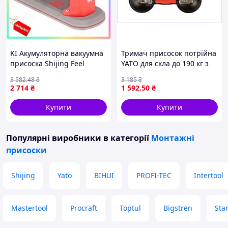
KI Акумуляторна вакуумна
Тримач присосок потрійна
присоска Shijing Feel
YATO для скла до 190 кг з
Happy 50/120кг з
алюмінієвим корпусом і
3 582
.48
₴
3 185
₴
автопідкачуванням для
ергономічною ручкою
2 714
₴
1 592
.50
₴
скла плитки керамограніту,
FIR41_R
Купити
Купити
Популярні виробники
в категорії
Монтажні
присоски
Shijing
Yato
BIHUI
PROFI-TEC
Intertool
Mastertool
Procraft
Toptul
Bigstren
Sta