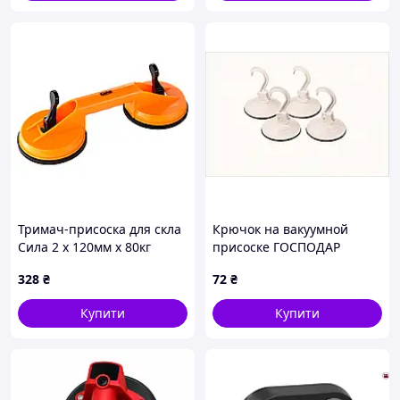
Тримач-присоска для скла
Крючок на вакуумной
Сила 2 x 120мм x 80кг
присоске ГОСПОДАР
(330311)
"Люкс" набор 4 шт 92-0093
328
₴
72
₴
269A3331A
Купити
Купити