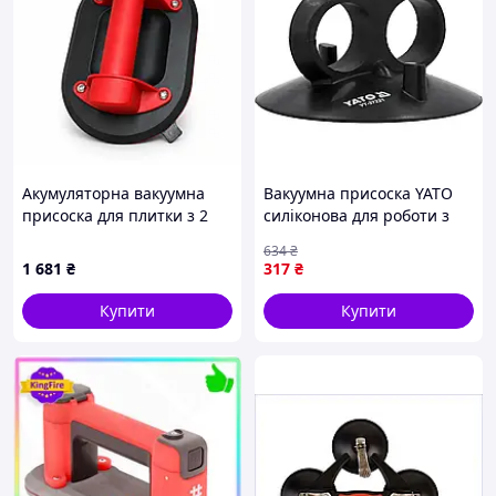
Акумуляторна вакуумна
Вакуумна присоска YATO
присоска для плитки з 2
силіконова для роботи з
АКБ • Електричний
гладкими поверхнями
634
₴
плитковий захват для
максимальна
1 681
₴
317
₴
перенесення та укладання
вантажопідйомність 5 кг
керамограніту й
діаметром 125 мм
Купити
Купити