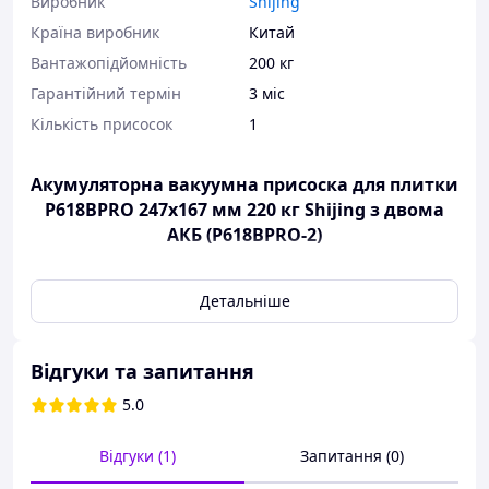
Виробник
Shijing
Країна виробник
Китай
Вантажопідйомність
200 кг
Гарантійний термін
3 міс
Кількість присосок
1
Акумуляторна вакуумна присоска для плитки
P618BPRO 247x167 мм 220 кг Shijing з двома
АКБ (P618BPRO-2)
Детальніше
Акумуляторна вакуумна
присоска
Shijing
P618BPRO
(артикул
P618BPRO-2
)
—
це високотехнологічний інструмент, незамінний для
Відгуки та запитання
професійної роботи з великоформатною керамічною
плиткою, керамогранітом, склом, металевими та
5.0
кам'яними панелями.
Відгуки (1)
Запитання (0)
Завдяки вбудованому електричному насосу, ця
присоска забезпечує
автоматичне створення та