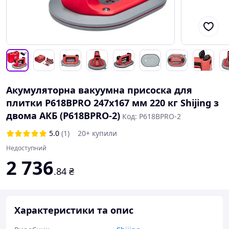
Акумуляторна вакуумна присоска для
плитки P618BPRO 247x167 мм 220 кг Shijing з
двома АКБ (P618BPRO-2)
Код: P618BPRO-2
5.0
(1)
20+ купили
Недоступний
2 736
.84
₴
Характеристики та опис