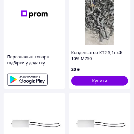
Конденсатор КТ2 5,1пкФ
Персональні товарні
10% М750
підбірки у додатку
20
₴
Купити