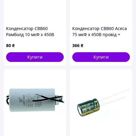
Конденсатор CBB60
Конденсатор CBB60 Асеса
Рамболд 10 мкФ x 450В
75 мкФ x 450В провід +
провід + болт (10п+б)
болт (75п+б)
80
₴
366
₴
Купити
Купити