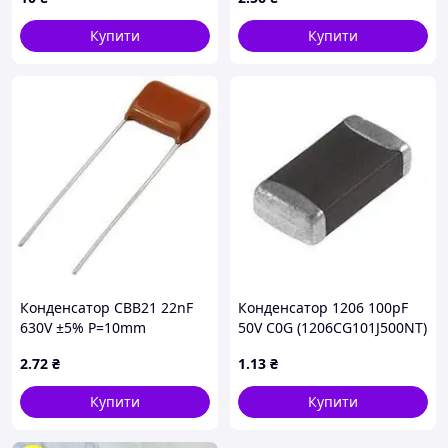
Купити
Купити
Конденсатор CBB21 22nF
Конденсатор 1206 100pF
630V ±5% P=10mm
50V C0G (1206CG101J500NT)
2
.72
₴
1
.13
₴
Купити
Купити