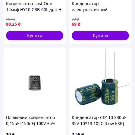
Конденсатор Last One
Конденсатор
14мкф HY10 CBB-60L дріт +
електролітичний
гвинт — робочий
алюмінієвий 10шт, 470мкФ
107
₴
77
₴
конденсатор із кріпленням
25В 105С
80
.25
₴
69
₴
Купити
Купити
Плівковий конденсатор
Конденсатор CD110 330uF
0,15µF (150nF) 100V ±5%
35V 10*13 105C [Low ESR]
154J
10
₴
2
.56
₴