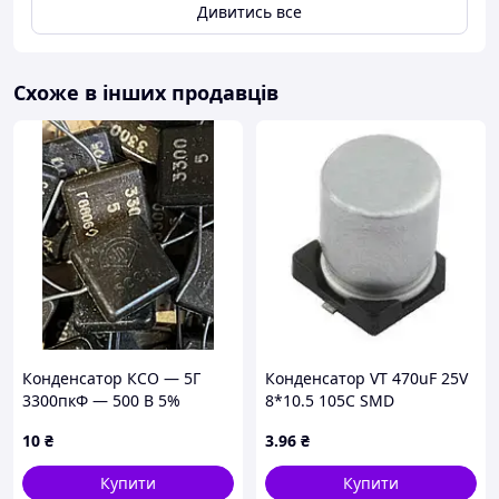
Дивитись все
Схоже в інших продавців
Конденсатор КСО — 5Г
Конденсатор VT 470uF 25V
3300пкФ — 500 В 5%
8*10.5 105C SMD
10
₴
3
.96
₴
Купити
Купити