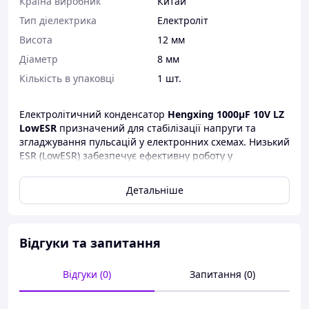
Країна виробник
Китай
Тип діелектрика
Електроліт
Висота
12 мм
Діаметр
8 мм
Кількість в упаковці
1 шт.
Електролітичний конденсатор
Hengxing 1000µF 10V LZ
LowESR
призначений для стабілізації напруги та
згладжування пульсацій у електронних схемах. Низький
ESR (LowESR) забезпечує ефективну роботу у
високочастотних ланцюгах та зменшує теплові втрати.
Детальніше
Характеристики
Тип: електролітичний
Виробник: Cenxilion
Відгуки та запитання
Ємність: 1000 µF
Відгуки (0)
Запитання (0)
Напруга: 10 V
Допустиме відхилення ємності: ±20%