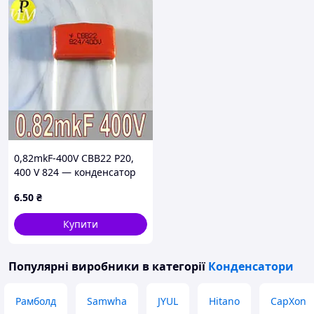
0,82mkF-400V CBB22 P20,
400 V 824 — конденсатор
0.82 мкФ — 400 В
6
.50
₴
Купити
Популярні виробники
в категорії
Конденсатори
Рамболд
Samwha
JYUL
Hitano
CapXon