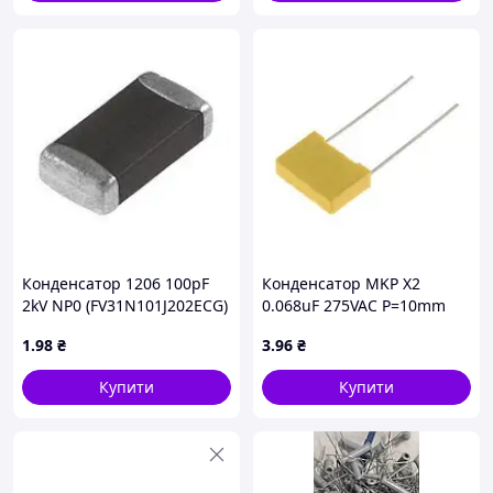
Конденсатор 1206 100pF
Конденсатор MKP X2
2kV NP0 (FV31N101J202ECG)
0.068uF 275VAC P=10mm
1
.98
₴
3
.96
₴
Купити
Купити