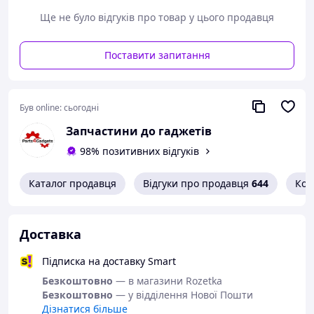
Висота: 12 мм
Ще не було відгуків про товар у цього продавця
Діаметр: 8 мм
Поставити запитання
Робоча температура: до 105 °C
Особливості: LowESR
Був online:
сьогодні
Запчастини до гаджетів
98% позитивних відгуків
Каталог продавця
Відгуки про продавця
644
Кон
Доставка
Підписка на доставку Smart
Безкоштовно
— в магазини Rozetka
Безкоштовно
— у відділення Нової Пошти
Дізнатися більше