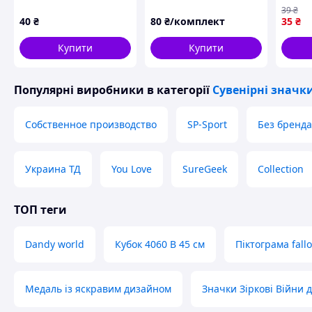
садка група Колосок
Giovanna
Blue L
39
₴
кругли
40
₴
80
₴/комплект
35
₴
Ø44 м
Купити
Купити
Популярні виробники
в категорії
Сувенірні значк
Собственное производство
SP-Sport
Без бренда
Украина ТД
You Love
SureGeek
Collection
ТОП теги
Dandy world
Кубок 4060 В 45 см
Піктограма fall
Медаль із яскравим дизайном
Значки Зіркові Війни 