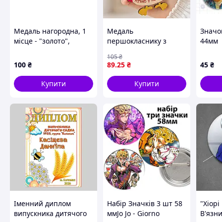
Медаль нагородна, 1
Медаль
Значок
місце - "золото",
першокласнику з
44мм
діаметр 6,5 см
логотипом школи на 1
105
₴
вересня "Мудра Сова".
100
₴
89
.25
₴
45
₴
Подарунок
першокласнику
Купити
Купити
Іменний диплом
Набір Значків 3 шт 58
"Хіорі
випускника дитячого
ммJo Jo - Giorno
В'язни