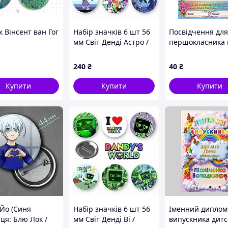
 Вінсент ван Гог
Набір значків 6 шт 56
Посвідчення для
мм Світ Денді Астро /
першокласника 
Dandy's World Astro
Вересня
240
₴
40
₴
Купити
Купити
Купити
 Йо (Синя
Набір значків 6 шт 56
Іменний диплом
ця: Блю Лок /
мм Світ Денді Ві /
випускника дитс