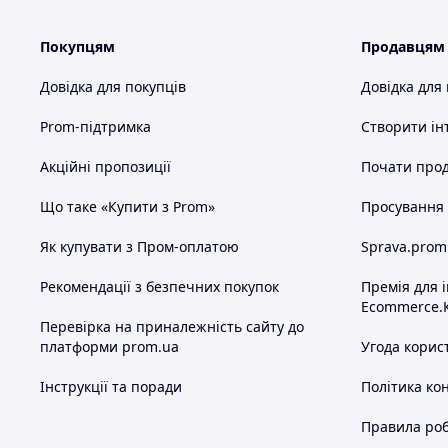
Покупцям
Продавцям
Довідка для покупців
Довідка для
Prom-підтримка
Створити ін
Акційні пропозиції
Почати прод
Що таке «Купити з Prom»
Просування в
Як купувати з Пром-оплатою
Sprava.prom
Рекомендації з безпечних покупок
Премія для 
Ecommerce.
Перевірка на приналежність сайту до
платформи prom.ua
Угода корис
Інструкції та поради
Політика ко
Правила роб