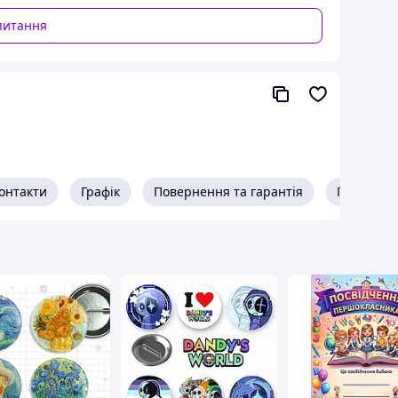
питання
онтакти
Графік
Повернення та гарантія
Про прод