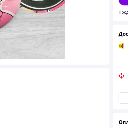
Прод
Дос
Опл