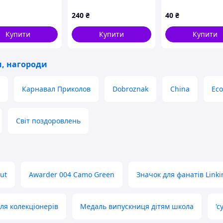
ock)" значок
Dandy's World Vee
група Веселка
й на булавці
240
₴
40
₴
м
Купити
Купити
Купити
и, нагороди
Карнавал Приколов
Dobroznak
China
Ec
Світ поздоровлень
out
Awarder 004 Camo Green
Значок для фанатів Linki
для колекціонерів
Медаль випускниця дітям школа
'с