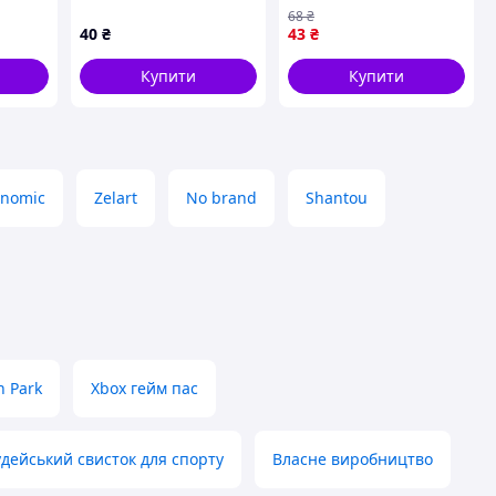
[tsi302967-TSІ]
68
₴
40
₴
43
₴
Купити
Купити
onomic
Zelart
No brand
Shantou
n Park
Xbox гейм пас
удейський свисток для спорту
Власне виробництво