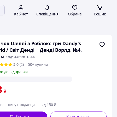
Кабінет
Сповіщення
Обране
Кошик
чок Шеллі з Роблокс гри Dandy's
ld / Світ Денді | Денді Ворлд. №4.
мм
Код: 44mm-1844
5.0
(2)
50+ купили
во до відправки
8
₴
влення у продавця — від 150 ₴
Купити
Купити зараз