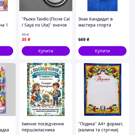
"Рьоко Танбо (Пісня Саї
Знак Кандидат в
на 1
/ Saya no Uta)" значок
мастера спорта
круглий на булавці
Украина No995
39
₴
Ø44 мм
35
₴
669
₴
Купити
Купити
Іменне посвідчення
"Подяка" А4+ формат,
адка
першокласника
(калина та стрічки)