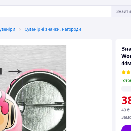
Знайти
сувеніри
Сувенірні значки, нагороди
Зна
Wor
44
Гото
3
40
₴
Замо