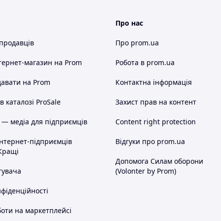
Про нас
 продавців
Про prom.ua
тернет-магазин
на Prom
Робота в prom.ua
авати на Prom
Контактна інформація
 каталозі ProSale
Захист прав на контент
 — медіа для підприємців
Content right protection
інтернет-підприємців
Відгуки про prom.ua
Кращі
Допомога Силам оборони
тувача
(Volonter by Prom)
нфіденційності
оти на маркетплейсі