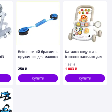
Beideli синій браслет з
Каталка-ходунки з
63
пружиною для малюка
ігровою панеллю для
AM6631764
дітей від 18 місяців
1 841
₴
ara
пластик унісекс PS-
250
₴
1 083
₴
15584
Купити
Купити