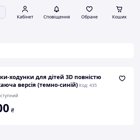
Кабінет
Сповіщення
Обране
Кошик
ки-ходунки для дітей 3D повністю
аюча версія (темно-синій)
Код: 435
ступний
00
₴