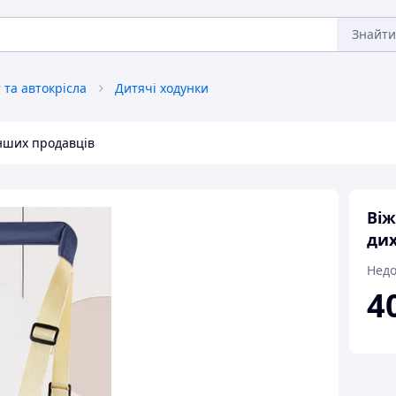
Знайти
та автокрісла
Дитячі ходунки
інших продавців
Віж
дих
Недо
4