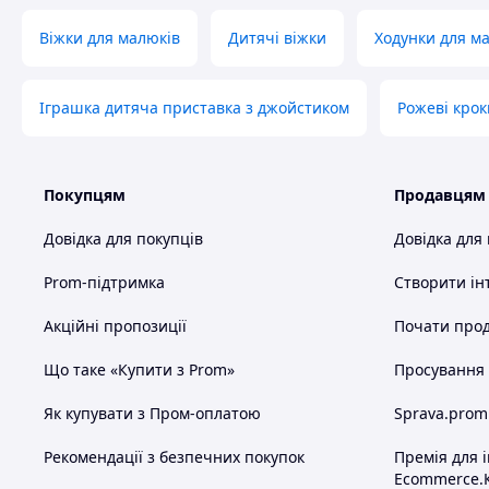
Віжки для малюків
Дитячі віжки
Ходунки для м
Іграшка дитяча приставка з джойстиком
Рожеві крок
Покупцям
Продавцям
Довідка для покупців
Довідка для
Prom-підтримка
Створити ін
Акційні пропозиції
Почати прод
Що таке «Купити з Prom»
Просування в
Як купувати з Пром-оплатою
Sprava.prom
Рекомендації з безпечних покупок
Премія для 
Ecommerce.