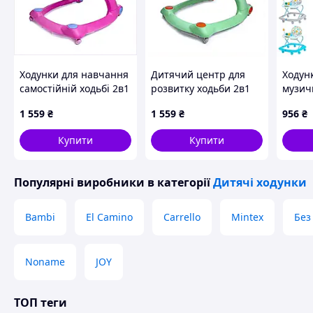
Ходунки для навчання
Дитячий центр для
Ходун
самостійній ходьбі 2в1
розвитку ходьби 2в1
музич
Good Baby
Green, 185B3P736
1 559
₴
1 559
₴
956
₴
18M53735MA
Купити
Купити
Популярні виробники
в категорії
Дитячі ходунки
Bambi
El Camino
Carrello
Mintex
Без
Noname
JOY
ТОП теги