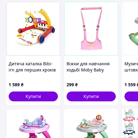
Дитяча каталка Bibi-
Віжки для навчання
Музич
irn для перших кроків
ходьбі Moby Baby
штовх
з нічником та
рожеві, 6P631797K
ігров
проєктором
18A5T
1 589
₴
299
₴
1 559
8M6022XA62
Купити
Купити