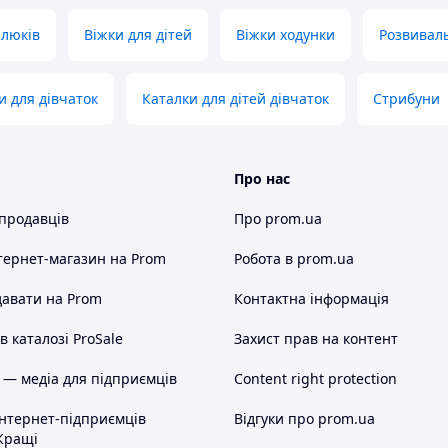
алюків
Віжки для дітей
Віжки ходунки
Розвиваль
и для дівчаток
Каталки для дітей дівчаток
Стрибуни
Про нас
 продавців
Про prom.ua
тернет-магазин
на Prom
Робота в prom.ua
авати на Prom
Контактна інформація
 каталозі ProSale
Захист прав на контент
 — медіа для підприємців
Content right protection
інтернет-підприємців
Відгуки про prom.ua
Кращі