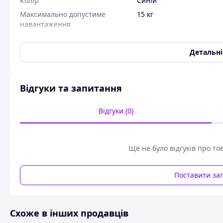
Колір
Синій
Максимально допустиме
15 кг
навантаження
Дихаючі віжки-ходунки 3D повністю дихаюча версія — іде
Виготовлені з високоякісної 3D сітки та покриття, що заб
Детальн
спекотну погоду. Регулювані ремені дозволяють налаштуват
плечові ремені 28-44 см. Підходять для дітей віком 6-36 м
підтримувати малюка без болю в спині, сприяють правил
Відгуки та запитання
кроках. Легкі, компактні та безпечні — відмінний вибір дл
Відгуки (0)
Ще не було відгуків про то
Поставити за
Схоже в інших продавців