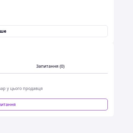
альний помічник для малюків, які вчаться ходити.
езпечує відмінну вентиляцію та комфорт навіть у
іше
и під зріст дитини: обхват грудей 58-68 см,
ісяців з вагою до 15 кг+. Допомагають батькам
ьному розвитку рівноваги та впевненості в перших
я дому та прогулянок.
Запитання (0)
вар у цього продавця
питання