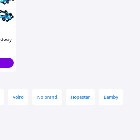
stway
лю та
ою,
Volro
No brand
Hopestar
Bamby