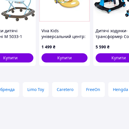
ки дитячі
Viva Kids
Дитячі ходунки-
ні M 5033-1
універсальний центр:
трансформер Co
ходунки, килимок,
з ігровою панел
1 499
₴
5 590
₴
бізіборд, 8X69P9236
широкою основ
сині
Купити
Купити
Купити
 бренда
Limo Toy
Caretero
FreeOn
Hengda