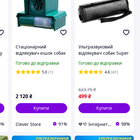
Стаціонарний
Ультразвуковий
y
відлякувач кішок собак
відлякувач собак Super
ультразвуковий для
Ultrasonic AD100
Готово до відправки
Готово до відправки
ід
вулиці з датчиком руху
Чорний, прилад для
)
LS-987S
відлякування собак
5.0
(1)
4.6
(41)
623
.75
₴
2 120
₴
499
₴
Купити
Купити
8%
91%
98%
Clever Store
💙💛 Інтернет-магазин Non-Stop 🎁% 🚚 ⤵