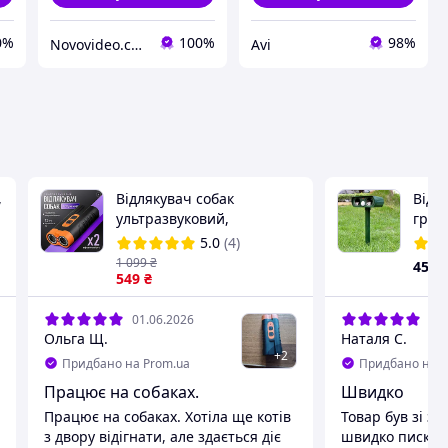
0%
100%
98%
Novovideo.com.ua
Avi
,
Відлякувач собак
Відл
ультразвуковий,
гризу
потужний, пристрій для
соня
5.0
(4)
дресирування, ультразвук
воло
1 099
₴
455
для собак та тварин,
549
₴
SN27
акумуляторний, XY-500
01.06.2026
25.
Ольга Щ.
Наталя С.
+
2
Придбано на Prom.ua
Придбано на P
Працює на собаках.
Швидко
Працює на собаках. Хотіла ще котів
Товар був зі 
з двору відігнати, але здається діє
швидко писк є 