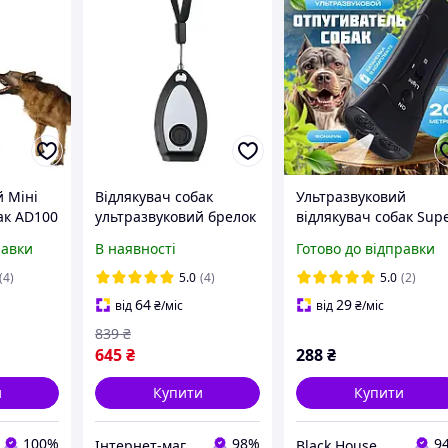
й Міні
Відлякувач собак
Ультразвуковий
ак AD100
ультразвуковий брелок
відлякувач собак Sup
чні
зарядка від USB
ZF853E/5039, пристрі
равки
В наявності
Готово до відправки
бак
Чорний ( код: MINIUS-
для відлякування 074
PCT
02 )
(4)
5.0
(4)
5.0
(2)
64
29
від
₴
/міс
від
₴
/міс
839
₴
645
₴
288
₴
и
Купити
Купити
100%
98%
9
Інтернет-магазин "BaFY"
Black House