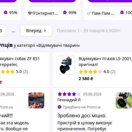
95%
99%
10
💙💛Інтернет-магазин NaVubir - navubir.com.ua 🎁% 🚚 ⤵
✅ Пам-Пам ⭐ Магазин Подарунків
3
...
Вперед
Показано 1 - 29 товарів з 9000+
упців
у категорії «Відлякувачі тварин»
якувач собак ZF 851
Відлякувач птахів LS-2001
reppeler,
оригінал!
тразвуковий
5.0
(2)
4.0
(2)
якувач тварин з
₴
2 580
₴
тариком
₴
.06.2026
05.06.2026
Геннадий Р.
+
1
Prom.ua
Придбано на Prom.ua
чий!!!
Зроблено досі міцно.
чае эта модель
Пристрій в цілому виконує
то. Вообще не
призначення. Потребує