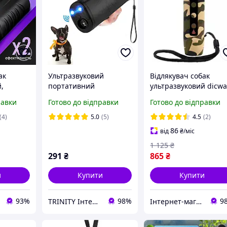
ак
Ультразвуковий
Відлякувач собак
,
портативний
ультразвуковий dicwa
стрій
відлякувач собак з
3 режими роботи з
равки
Готово до відправки
Готово до відправки
ння,
ліхтариком AD-100 3145
ліхтариком зарядка в
 собак та
USB Хакі ( код: N100H 
(4)
5.0
(5)
4.5
(2)
86
від
₴
/міс
 XY-500
1 125
₴
291
₴
865
₴
и
Купити
Купити
93%
98%
9
TRINITY Інтернет-магазин www.trinitys.com.ua
Інтернет-магазин "BaFY"