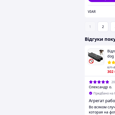
VIAR
1
2
Відгуки пок
Відл
dog 
Уль
відл
671
ліх
302
20
Олександр о.
Придбано на 
Агрегат рабо
Во всяком слу
которая на фо