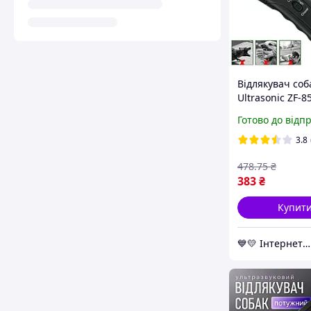
Відлякувач соб
Ultrasonic ZF-8
Чорний, ультра
Готово до відп
собак - пристр
відлякування с
3.8
478
.75
₴
383
₴
Купит
💙💛 Інтернет-магазин Non-Stop 🎁% 🚚 ⤵