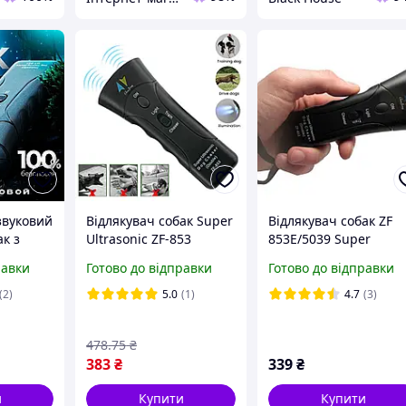
звуковий
Відлякувач собак Super
Відлякувач собак ZF
ак з
Ultrasonic ZF-853
853E/5039 Super
53E/5039
Чорний, ультразвук для
Ultrasonic Dog Chaser
равки
Готово до відправки
Готово до відправки
ic Dog
собак - пристрій для
відлякування собак
(2)
5.0
(1)
4.7
(3)
478
.75
₴
383
₴
339
₴
и
Купити
Купити