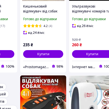
й
Кишеньковий
Ультразвукові
й
відлякувач від собак
відлякувачі комарів т
ак ХР30
Repeller AD-100
мошок Пристрій від
равки
Готово до відправки
Готово до відправки
о 15м,
мишей Миші в будин
ма, на
Відлякувач мух
26
(17)
4.2
(4)
від
₴
/міс
Ультразвуковий PCT
24
від
₴
/міс
520
₴
235
₴
260
₴
и
Купити
Купити
100%
98%
10
«Prostomagazin»
Інтернет магазин «Electro Dream» 🛒 Компетентність! Якість товару! Швидка відправка! ✅
ак
шей
тів
Ультразвуковий відлякувач собак