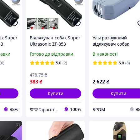
ак Super
Відлякувач собак Super
Ультразвуковий
53
Ultrasonic ZF-853
відлякувач собак
звук для
Чорний, ультразвук для
DAZER-2 (США)
равки
Готово до відправки
В наявності
ій для
собак - пристрій для
обак
відлякування собак
(6)
5.0
(2)
5.0
(8)
478
.75
₴
383
₴
2 622
₴
и
Купити
Купити
98%
100%
9
💙💛Гарантія хороших покупок 🎁🚚 ⤵
БРОМ