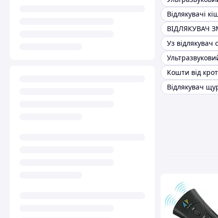
Відлякувачі кі
ВІДЛЯКУВАЧ З
Уз відлякувач 
Кошти від крот
Відлякувач щу