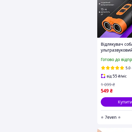
Відлякувач соб
ультразвуковий
потужний, при
Готово до відп
для дресирува
ультразвук для
5.0
тварин,
55
від
₴
/міс
акумуляторний,
1 099
₴
549
₴
Купит
⭐ 7even ⭐