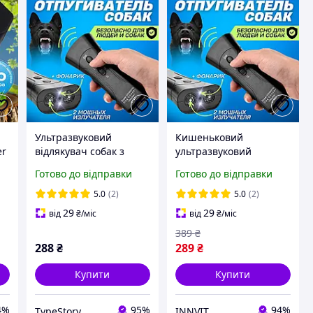
Ультразвуковий
Кишеньковий
er
відлякувач собак з
ультразвуковий
й
ліхтарем ZF853E/5039
відлякувач собак
Готово до відправки
Готово до відправки
4
Super Dog Chaser
ZF853E/5039 Super з
ліхтарем,
5.0
(2)
5.0
(2)
ультразвуковий
29
29
від
₴
/міс
від
₴
/міс
відлякувач 0744
389
₴
288
₴
289
₴
Купити
Купити
4%
95%
94%
TypeStory
INNVIT