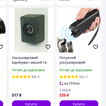
Ультразвуковий
Потужний
відлякувач мишей та
ультразвуковий
інших дрібних гризунів
відлякувач собак,
Готово до відправки
Готово до відправки
Ультракот на 150 кв.м.
Відлякувач собак у
машину, AVI
5.0
(3)
5.0
(1)
53
від
₴
/міс
1 052
₴
517
₴
526
₴
Купити
Купити