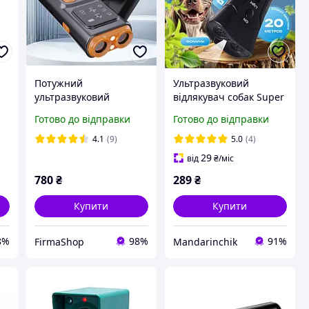
Потужний
Ультразвуковий
ультразвуковий
відлякувач собак Super
відлякувач тренер
ZF853E/5039 з
Готово до відправки
Готово до відправки
собак P7 з вбудованим
ліхтариком, пристрій
акумулятором
для відлякування собак
4.1
(9)
5.0
(4)
0744
29
від
₴
/міс
780
₴
289
₴
Купити
Купити
8%
98%
91%
FirmaShop
Mandarinchik