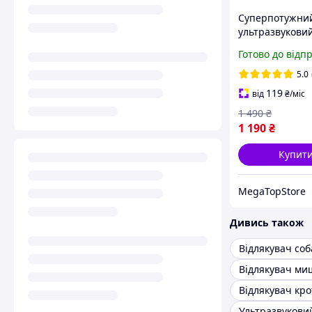
Суперпотужни
ультразвукови
відлякувач соб
Готово до відп
(Black) радіус д
ліхтар, 3 режи
5.0
акамуляторі
119
від
₴
/міс
1 490
₴
1 190
₴
Купит
MegaTopStore
Дивись також
Відлякувач соб
Відлякувач ми
Відлякувач кро