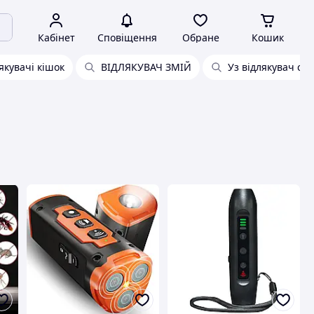
Кабінет
Сповіщення
Обране
Кошик
якувачі кішок
ВІДЛЯКУВАЧ ЗМІЙ
Уз відлякувач соб