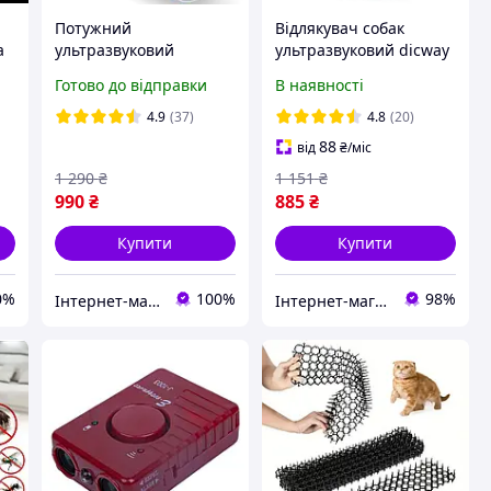
Потужний
Відлякувач собак
а
ультразвуковий
ультразвуковий dicway
відлякувач собак B30
з ліхтариком та
Готово до відправки
В наявності
ку
акумуляторний з 3-ма
індикатором зарядки з
випромінювачами та
USB Чорний ( код: N100
4.9
(37)
4.8
(20)
дальністю до 15 м
)
88
від
₴
/міс
1 290
₴
1 151
₴
990
₴
885
₴
Купити
Купити
0%
100%
98%
Інтернет-магазин "PrimeZone"
Інтернет-магазин "BaFY"