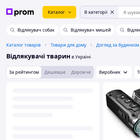
Каталог
В категорії
Відлякувач собак
Відлякувач мишей
Відля
Каталог товарів
Товари для дому
Догляд за будинком
Відлякувачі тварин
в Україні
За рейтингом
Дешевше
Дорожче
Виробник
Т