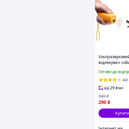
Ультразвукови
відлякувач соб
для дітей Вули
Готово до відп
відлякувачі со
ультразвукові 
4.0
29
від
₴
/міс
580
₴
290
₴
Купит
Інтернет магазин «Electro Dream» 🛒 Компетентність! Якість товару! Швидка відправка! ✅