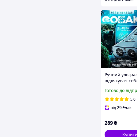
Ручний ультра
відлякувач соб
ліхтариком ZF8
Готово до відп
Super Ultrason
Chaser 0744
5.0
29
від
₴
/міс
289
₴
Купит