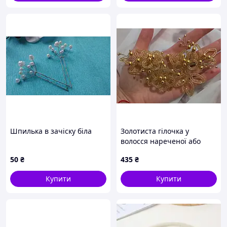
Шпилька в зачіску біла
Золотиста гілочка у
волосся нареченої або
випускниці. 100% ручна
50
₴
435
₴
робота
Купити
Купити