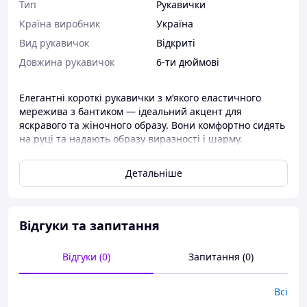
Тип
Рукавички
Країна виробник
Україна
Вид рукавичок
Відкриті
Довжина рукавичок
6-ти дюймові
Елегантні короткі рукавички з м’якого еластичного
мережива з бантиком — ідеальний акцент для
яскравого та жіночного образу. Вони комфортно сидять
на руці та надають образу виразності і шарму.
Характеристики:
Детальніше
• Колір: білий
• Матеріал: ніжне еластичне мереживо
• Довжина: 15 см
• Приємні на дотик, добре тягнуться
Відгуки та запитання
• Край рукавичок з обох боків має перлини для
додаткової вишуканості
Відгуки (0)
Запитання (0)
Підійдуть для:
• весілля
• фотосесій
Всі
• виступів, танцювальних подій