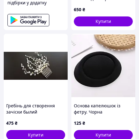
підбірки у додатку
650
₴
Купити
Гребінь для створення
Основа капелюшок із
зачіски былий
фетру. Чорна
475
₴
125
₴
Купити
Купити