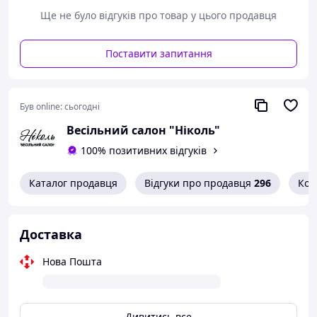
• стильних та тематичних образів
Ще не було відгуків про товар у цього продавця
Стильний аксесуар, який одразу привертає увагу та
підкреслює красу рук.
Поставити запитання
Був online:
сьогодні
Весільний салон "Ніколь"
100% позитивних відгуків
Каталог продавця
Відгуки про продавця
296
Кон
Доставка
Нова Пошта
Дивитись все