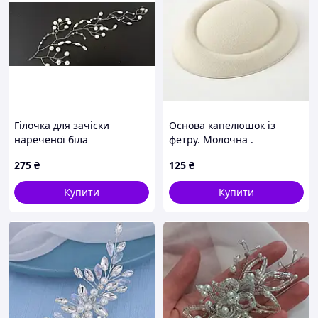
Гілочка для зачіски
Основа капелюшок із
нареченої біла
фетру. Молочна .
275
₴
125
₴
Купити
Купити