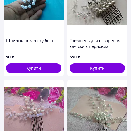
Шпилька в зачіску біла
Гребінець для створення
зачіски з перлових
намистин
50
₴
550
₴
Купити
Купити