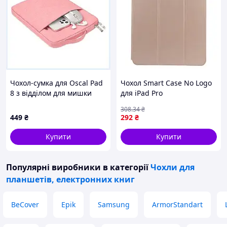
Чохол-сумка для Oscal Pad
Чохол Smart Case No Logo
8 з відділом для мишки
для iPad Pro
B604117H7
2020/2021/2022 (12.9")/Air
308
.34
₴
2026/2025/2024 (13") Rose
449
₴
292
₴
Gold (17008601)
Купити
Купити
Популярні виробники
в категорії
Чохли для
планшетів, електронних книг
BeCover
Epik
Samsung
ArmorStandart