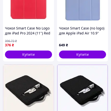
Чохол Smart Case No Logo
Чохол Smart Case (no logo)
для iPad Pro 2024 (11") Red
для Apple iPad Air 10.9''
(17003205)
(2020-2022) / Air 11'' (2024-
396
.72
₴
25)
376
₴
649
₴
Купити
Купити