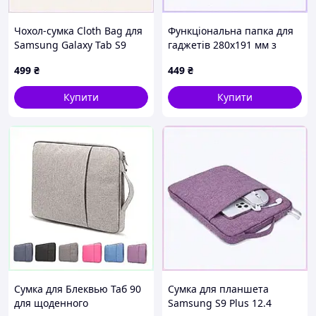
Чохол-сумка Cloth Bag для
Функціональна папка для
Samsung Galaxy Tab S9
гаджетів 280х191 мм з
Plus Чорний, 596AC541A5
ручкою для переноски
499
₴
449
₴
59C6K5P891
Купити
Купити
Сумка для Блеквью Таб 90
Сумка для планшета
для щоденного
Samsung S9 Plus 12.4