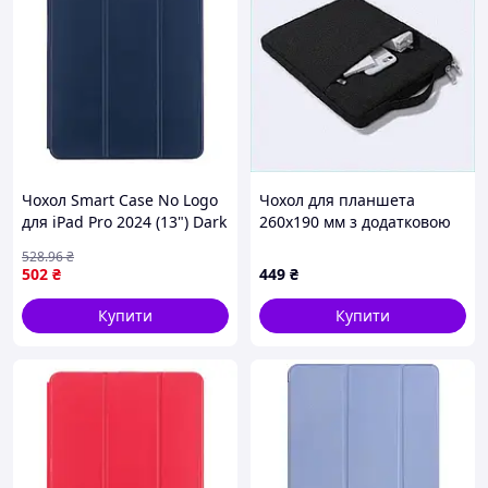
Чохол Smart Case No Logo
Чохол для планшета
для iPad Pro 2024 (13") Dark
260х190 мм з додатковою
Blue (17005481)
кишенею, 96APT8617
528
.96
₴
502
₴
449
₴
Купити
Купити