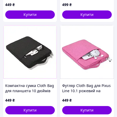
використання, 3E607557E
вологозахищена,
449
₴
499
₴
4481348AA
Купити
Купити
Компактна сумка Cloth Bag
Футляр Cloth Bag для Pixus
для планшета 10 дюймів
Line 10.1 рожевий на
на змійці 514H27M49
змійці H6A90X8205
449
₴
449
₴
Купити
Купити