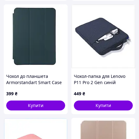
Чохол до планшета
Чохол-папка для Lenovo
Armorstandart Smart Case
P11 Pro 2 Gen синій
Apple iPad Air 10.9 M1
матовий з ручкою,
399
₴
449
₴
(2022)/Air 10.9 (2020)
336XBP2031
Cyprus Gree
Купити
Купити