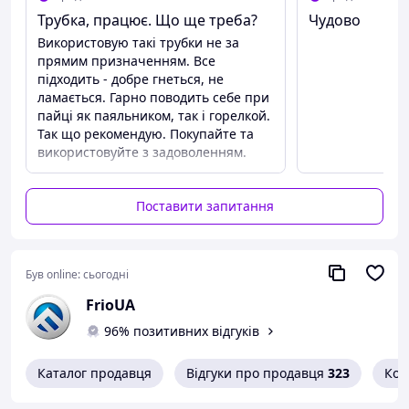
температур
Трубка, працює. Що ще треба?
Чудово
✔ Гнучка, легка в обробці та встановлення
Використовую такі трубки не за
прямим призначенням. Все
✔ Екологічно безпечна та сертифікована мідь
підходить - добре гнеться, не
✔ Постачається в зручній бухті завдовжки
30
ламається. Гарно поводить себе при
метрів
пайці як паяльником, так і горелкой.
Так що рекомендую. Покупайте та
Капілярна мідна трубка 2 мм — практичне рішення для
використовуйте з задоволенням.
професійного застосування, що забезпечує надійну та
стабільну роботу обладнання.
Поставити запитання
Був online:
сьогодні
FrioUA
96% позитивних відгуків
Каталог продавця
Відгуки про продавця
323
Кон