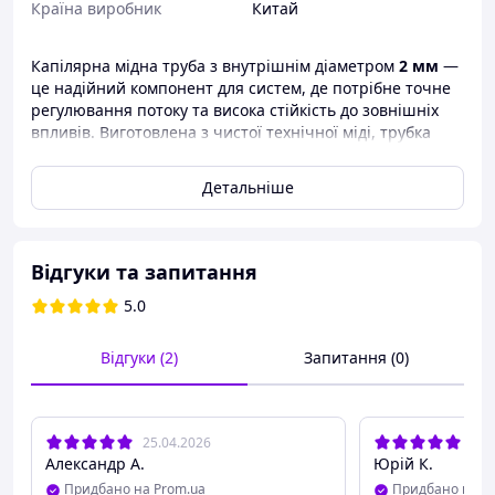
Країна виробник
Китай
Капілярна мідна труба з внутрішнім діаметром
2 мм
—
це надійний компонент для систем, де потрібне точне
регулювання потоку та висока стійкість до зовнішніх
впливів. Виготовлена з чистої технічної міді, трубка
вирізняється чудовою теплопровідністю, довговічністю
та стабільними фізичними характеристиками.
Детальніше
Збільшений внутрішній діаметр робить її
універсальною: трубка широко застосовується в
холодильній техніці, системах дозування, теплових
Відгуки та запитання
контурах, контрольно-вимірювальному обладнанні та
інших інженерних завданнях, де потрібне поєднання
5.0
компактності та високої пропускної здатності. Матеріал
легко формується, без зусиль ріжеться і зручний під
Відгуки (2)
Запитання (0)
час монтажу.
Переваги:
✔ Стабільний внутрішній діаметр — точність і
25.04.2026
04.
рівномірність потоку
Александр А.
Юрій К.
✔ Чудова стійкість до корозії та перепадів
Придбано на Prom.ua
Придбано на P