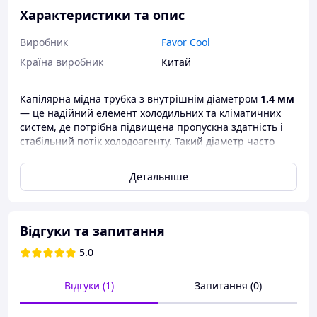
Характеристики та опис
Виробник
Favor Cool
Країна виробник
Китай
Капілярна мідна трубка з внутрішнім діаметром
1.4 мм
— це надійний елемент холодильних та кліматичних
систем, де потрібна підвищена пропускна здатність і
стабільний потік холодоагенту. Такий діаметр часто
використовується у потужних холодильних контурах,
промисловому охолодженні та у системах, що
Детальніше
працюють із підвищеним навантаженням.
Трубка виготовлена з високоякісної очищеної міді, що
забезпечує її стійкість до корозії, відмінну
Відгуки та запитання
теплопровідність та тривалий термін експлуатації.
Довжина бухти
30 метрів
дозволяє гнучко підбирати
5.0
необхідний розмір та зручно виконувати монтажні
роботи.
Відгуки (1)
Запитання (0)
Переваги: