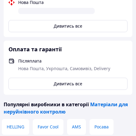
Нова Пошта
Технічні характеристики:
Тип:
капілярна мідна трубка
Внутрішній діаметр:
1.4 мм
Дивитись все
Довжина бухти:
30 м
Матеріал:
високочиста технічна мідь
Оплата та гарантії
Трубка відповідає вимогам холодильних систем і
повністю готова до роботи. Забезпечуємо швидку
Післяплата
доставку по Україні та вигідні умови для майстрів і
сервісних компаній.
Нова Пошта, Укрпошта, Самовивіз, Delivery
Дивитись все
Популярні виробники
в категорії
Матеріали для
неруйнівного контролю
HELLING
Favor Cool
AMS
Росава