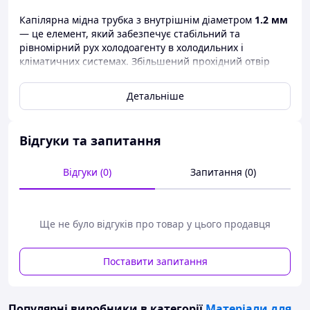
Капілярна мідна трубка з внутрішнім діаметром
1.2 мм
— це елемент, який забезпечує стабільний та
рівномірний рух холодоагенту в холодильних і
кліматичних системах. Збільшений прохідний отвір
робить цю трубку оптимальним рішенням для
обладнання, де потрібна вища витрата фреону або
Детальніше
робота під змінним навантаженням.
Трубка виготовлена з високочистої технічної міді, яка
має чудову теплопровідність, стійкість до перепадів
Відгуки та запитання
тиску та довговічність під час постійної роботи.
Постачається в бухті
30 метрів
, що спрощує монтаж і
Відгуки (0)
Запитання (0)
дає можливість точно підбирати довжину під конкретну
систему.
Переваги:
Ще не було відгуків про товар у цього продавця
✔ Внутрішній діаметр 1.2 мм — збільшений
потік холодоагенту
Поставити запитання
✔ Рівномірна геометрія по всій довжині, без
звужень і деформацій
Популярні виробники
в категорії
Матеріали для