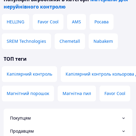
✔ Чудова гнучкість — можна формувати складні
контури без ризику тріщин
неруйнівного контролю
✔ Стійка до вібрацій і робочого тиску
HELLING
Favor Cool
AMS
Росава
✔ Підходить для всіх популярних фреонів
Застосування:
SREM Technologies
Chemetall
Nabakem
холодильні системи середнього та великого
обсягу
ТОП теги
промислове кліматичне обладнання
морозильні камери та торговельні вітрини
Капілярний контроль
Капілярний контроль кольорова 
сервісне обслуговування холодильників і
кондиціонерів
Магнітний порошок
Магнітна пил
Favor Cool
капілярні регулятори та дозувальні вузли
Технічні характеристики:
Тип виробу:
капілярна мідна трубка
Покупцям
Внутрішній діаметр:
1.2 мм
Продавцям
Довжина бухти:
30 м