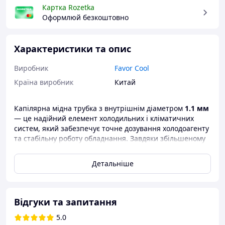
Картка Rozetka
Оформлюй безкоштовно
Характеристики та опис
Виробник
Favor Cool
Країна виробник
Китай
Капілярна мідна трубка з внутрішнім діаметром
1.1 мм
— це надійний елемент холодильних і кліматичних
систем, який забезпечує точне дозування холодоагенту
та стабільну роботу обладнання. Завдяки збільшеному
прохідному перерізу трубка підходить для систем, де
потрібен інтенсивніший або стабільніший потік
Детальніше
фреону.
Виготовлена з високоякісної рафінованої міді, вона
вирізняється високою пластичністю, стійкістю до
Відгуки та запитання
вібрації та повною корозійною стійкістю. Бухта
завдовжки
30 метрів
дає змогу зручно монтувати як під
5.0
час ремонту, так і під час створення нових холодильних