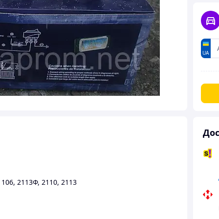
UA
Дос
1106
,
2113Ф
,
2110
,
2113