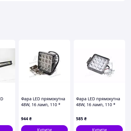
авця
ED
Фара LED прямокутна
Фара LED прямокутна
48W, 16 ламп, 110 *
48W, 16 ламп, 110 *
164мм, широкий
128мм СТАНДАРТ . (DK
промінь . (DK B2-48W-
B2-48W-STD)
944
₴
585
₴
A FL)
Купити
Купити