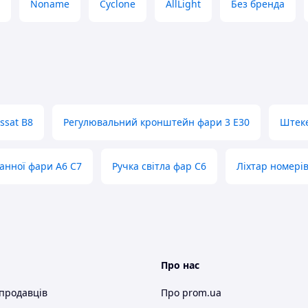
Noname
Cyclone
AllLight
Без бренда
ssat B8
Регулювальний кронштейн фари 3 Е30
Штеке
анної фари А6 С7
Ручка світла фар C6
Ліхтар номері
Про нас
 продавців
Про prom.ua