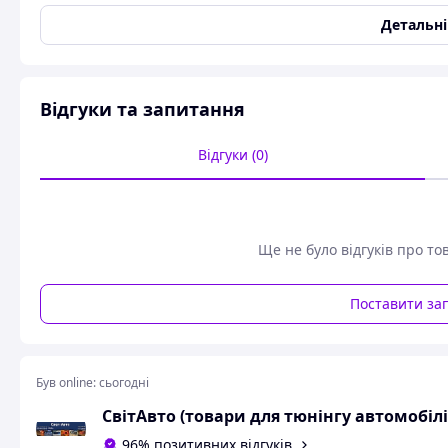
Виробник
Формула Світла
Детальн
Тип запчастини
Оригінал
Колір
Жовтий
Код запчастини
12041
Відгуки та запитання
Стан
Новий
Напруга живлення
12 В
Відгуки (0)
Колір світіння
Жовтий
Промінь
Направленный
Сторона установки
Лівий/правий
Ще не було відгуків про то
Джерело світла
Галогенна лампа
Стандарт
SAE
Поставити за
Цоколь
H3
Функція світла
З ближнім світлом
,
З да
Комплектація фар
З патроном
,
З лампочка
Був online:
сьогодні
Користувальницькі характеристики
СвітАвто (товари для тюнінгу автомобілі
Модель
2110
96% позитивних відгуків