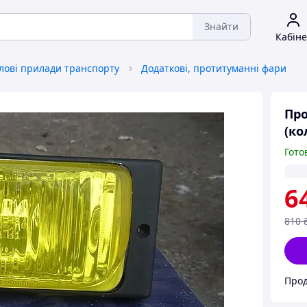
Знайти
Кабіне
тлові прилади транспорту
Додаткові, протитуманні фари
Про
(ко
Гото
6
810