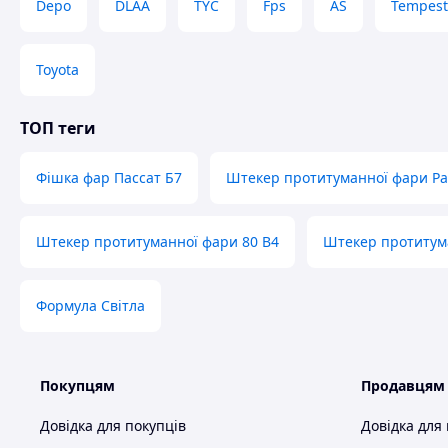
Depo
DLAA
TYC
Fps
AS
Tempest
Toyota
ТОП теги
Фішка фар Пассат Б7
Штекер протитуманної фари Pa
Штекер протитуманної фари 80 B4
Штекер протитум
Формула Світла
Покупцям
Продавцям
Довідка для покупців
Довідка для