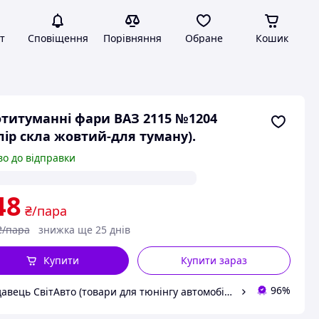
т
Сповіщення
Порівняння
Обране
Кошик
титуманні фари ВАЗ 2115 №1204
лір скла жовтий-для туману).
во до відправки
48
₴/пара
₴/пара
знижка ще 25 днів
Купити
Купити зараз
96%
Продавець СвітАвто (товари для тюнінгу автомобілів ВАЗ)