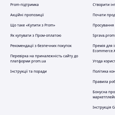
Prom-підтримка
Створити ін
Акційні пропозиції
Почати прод
Що таке «Купити з Prom»
Просування в
Як купувати з Пром-оплатою
Sprava.prom
Рекомендації з безпечних покупок
Премія для 
Ecommerce.
Перевірка на приналежність сайту до
платформи prom.ua
Угода корис
Інструкції та поради
Політика ко
Правила роб
Бонусна пр
маркетплей
Інструкція G