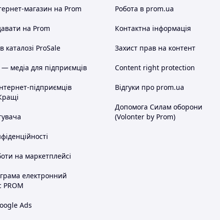
тернет-магазин
на Prom
Робота в prom.ua
авати на Prom
Контактна інформація
 каталозі ProSale
Захист прав на контент
 — медіа для підприємців
Content right protection
інтернет-підприємців
Відгуки про prom.ua
Кращі
Допомога Силам оборони
тувача
(Volonter by Prom)
нфіденційності
оти на маркетплейсі
ограма електронний
с PROM
oogle Ads