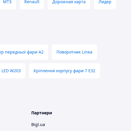
МТЗ
Renault
Дорожная карта
Лидер
р передньої фари A2
Поворотник Linea
в LED W203
Кріплення корпусу фари 7 E32
Партнери
Bigl.ua