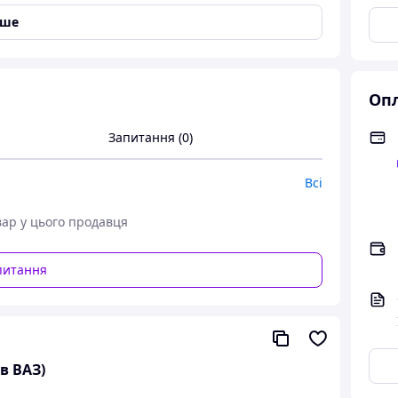
іше
Опл
Запитання (0)
Всі
вар у цього продавця
питання
льнім світлом
ми
в ВАЗ)