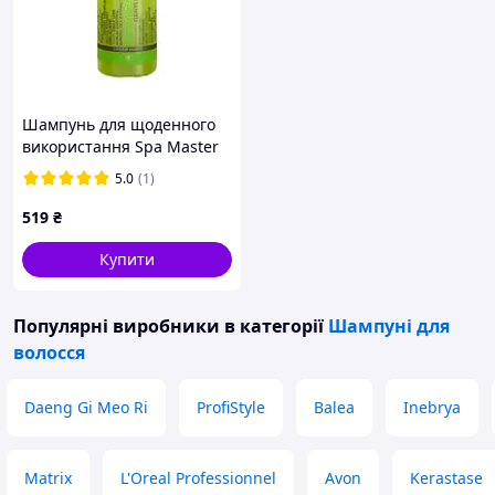
Шампунь для щоденного
використання Spa Master
Prof EVERYDAY 151 SM 970
5.0
(1)
мл.
519
₴
Купити
Популярні виробники
в категорії
Шампуні для
волосся
Daeng Gi Meo Ri
ProfiStyle
Balea
Inebrya
Matrix
L'Oreal Professionnel
Avon
Kerastase