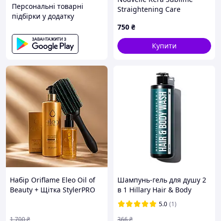
Персональні товарні
Straightening Care
підбірки у додатку
Shampoo Кератиновый
750
₴
шампунь для виправлення
волосся 300 мл
Купити
Набір Oriflame Eleo Oil of
Шампунь-гель для душу 2
Beauty + Щітка StylerPRO
в 1 Hillary Hair & Body
Wash For Man, 500 мл
5.0
(1)
1 700
₴
366
₴