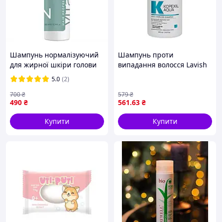
Шампунь нормалізуючий
Шампунь проти
для жирної шкіри голови
випадання волосся Lavish
Vitael Normalizing
KOPEXIL AQUA 250мл
5.0
(2)
Shampoo 300 мл
700
₴
579
₴
490
₴
561
.63
₴
Купити
Купити