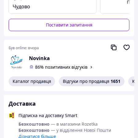
Пере
Чудово
Спосіб застосування
Нанесіть невелику кількість засобу на вологе волосся.
Поставити запитання
Акуратно помасажуйте до утворення піни. Потім
ретельно змийте водою.
Був online:
вчора
Novinka
86% позитивних відгуків
Каталог продавця
Відгуки про продавця
1651
Ко
Доставка
Підписка на доставку Smart
Безкоштовно
— в магазини Rozetka
Безкоштовно
— у відділення Нової Пошти
Дізнатися більше