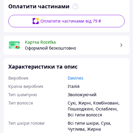
Оплатити частинами
Оплатити частинами від 79 ₴
Картка Rozetka
Оформлюй безкоштовно
Характеристики та опис
Виробник
Davines
Країна виробник
Італія
Тип шампуню
Зволожуючий
Тип волосся
Сухі
,
Жирні
,
Комбіновані
,
Пошкоджені
,
Ослаблені
,
Всі типи волосся
Тип шкіри голови
Всі типи шкіри
,
Суха
,
Чутлива
,
Жирна