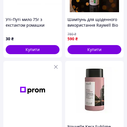
Уті-Путі мило 75г з
Шампунь для щоденного
екстактом ромашки
використання Raywell Bio
цуценя
POMA Shampoo 250 мл
780
₴
30
₴
590
₴
Купити
Купити
Nouvelle Kera Sublime