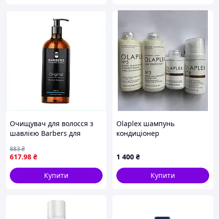
Очищувач для волосся з
Olaplex шампунь
шавлією Barbers для
кондиціонер
щоденного застосування
номер:1.2.3.4.5.6.8
883
₴
814546P1P
617
.98
₴
1 400
₴
Купити
Купити