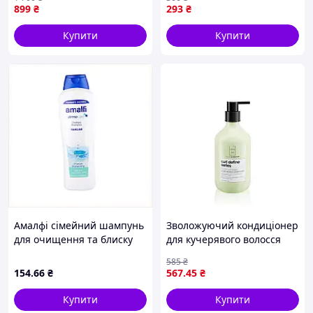
899
₴
293
₴
Купити
Купити
Амалфі сімейний шампунь
Зволожуючий кондиціонер
для очищення та блиску
для кучерявого волосся
1.25 л, 771494MK5
Lavish Curl Define Series
585
₴
Moisturizing Conditioner
154
.66
₴
567
.45
₴
350 мл
Купити
Купити