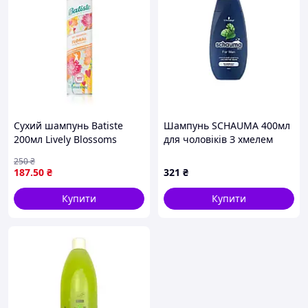
Сухий шампунь Batiste
Шампунь SCHAUMA 400мл
200мл Lively Blossoms
для чоловіків З хмелем
250
₴
187
.50
₴
321
₴
Купити
Купити