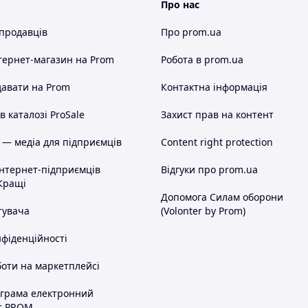
Про нас
 продавців
Про prom.ua
тернет-магазин
на Prom
Робота в prom.ua
авати на Prom
Контактна інформація
 каталозі ProSale
Захист прав на контент
 — медіа для підприємців
Content right protection
інтернет-підприємців
Відгуки про prom.ua
Кращі
Допомога Силам оборони
тувача
(Volonter by Prom)
нфіденційності
оти на маркетплейсі
ограма електронний
с PROM