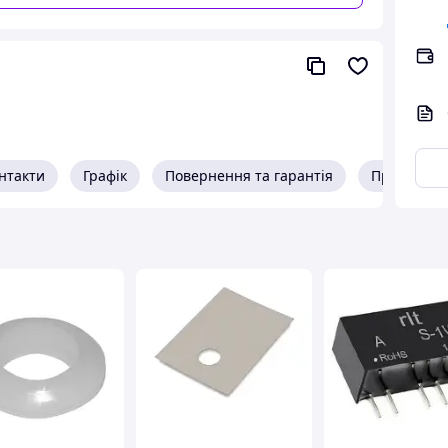
и стабільну роботу в умовах нестабільної
 імпульсний струм до 40 кА гарантує
 зовнішніх впливах.
вому конструктивному дизайні, що забезпечує
льсу.
інні вставки), що спрощує обслуговування.
ролювати стан захисту (зелений — норма,
нтакти
Графік
Повернення та гарантія
Про прода
 надійно на стандартну
DIN-рейку
у будь-якому
із
негорючого
термостійкого пластику.
для захисту:
раження блискавкою найвищий.
побутової та комп'ютерної техніки від
чих щитах (клас II / Тип С) для систем
у довговічність вашого електричного