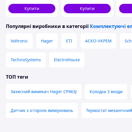
розмі
Купити
Купити
Популярні виробники
в категорії
Комплектуючі е
Voltronic
Hager
ETI
АСКО-УКРЕМ
Sch
TechnoSystems
ElectroHouse
ТОП теги
Захисний вимикач Hager CP463J
Колодка 3 входи
Датчик з історією вимірювань
Термостат механічний