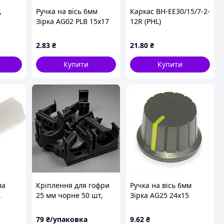
,
Ручка на вісь 6мм
Каркас BH-EE30/15/7-2-
Зірка AG02 PLB 15x17
12R (PHL)
Чорна з чорним
покажчиком
2
.83
₴
21
.80
₴
Купити
Купити
ва
Кріплення для гофри
Ручка на вісь 6мм
.
25 мм чорне 50 шт,
Зірка AG25 24x15
ням
кліпса для
Чорна з жовтим
металорукава та
покажчиком
79
₴/упаковка
9
.62
₴