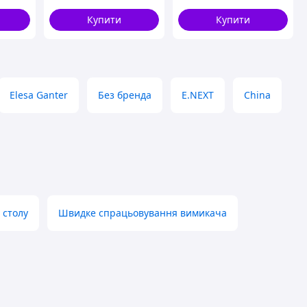
гофрованої труби
Купити
Купити
Elesa Ganter
Без бренда
E.NEXT
China
 столу
Швидке спрацьовування вимикача