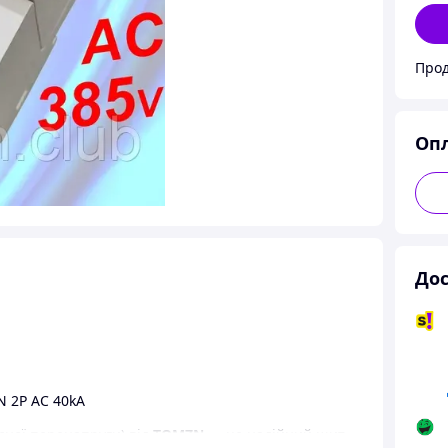
Прод
Оп
Дос
N 2P AC 40kA
ної перенапруги) від
TOMZN
— це надійний щит