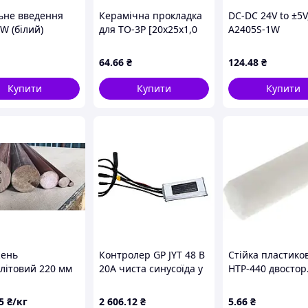
ьне введення
Керамічна прокладка
DC-DC 24V to ±5V
W (білий)
для TO-3P [20x25x1,0
A2405S-1W
мм, *4,0 мм] нітрид
алюмінію
64
.66
₴
124
.48
₴
Купити
Купити
Купити
ень
Контролер GP JYT 48 B
Стійка пластико
олітовий 220 мм
20А чиста синусоїда у
HTP-440 двостор
а РОЗДРІБ з
власному корпусі
внутр. різьблен
кою за
вологозахищені
М4x40мм
5
₴/кг
2 606
.12
₴
5
.66
₴