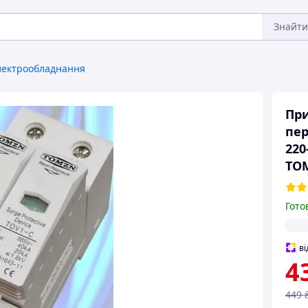
Знайти
лектрообладнання
При
пер
220
TOM
Гото
ві
4
449