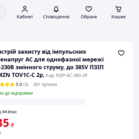
Кабінет
Сповіщення
Обране
Кошик
стрій захисту від імпульсних
енапруг AC для однофазної мережі
-230В змінного струму, до 385V ПЗІП
ZN TOV1C-C 2p,
Код: PZIP-AC-385-2P
5.0
(3)
20+ купили
во до відправки
44
д
₴
/міс
35
₴
₴