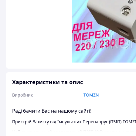
Характеристики та опис
Виробник
TOMZN
Раді бачити Вас на нашому сайті!
Пристрій Захисту від Імпульсних Перенапруг (ПЗІП) TOMZ
Цей високоякісний двополюсний
ПЗІП
(Обмежувач імпульс