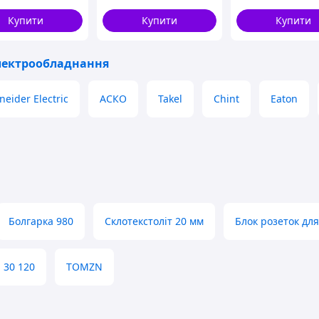
рами
роз'єми 900 мм L - 150
мм круїз контроль
Купити
Купити
Купити
лектрообладнання
neider Electric
АСКО
Takel
Chint
Eaton
Болгарка 980
Склотекстоліт 20 мм
Блок розеток для
 30 120
TOMZN