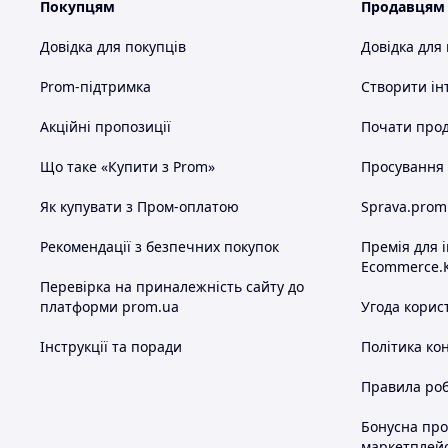
Покупцям
Продавцям
Довідка для покупців
Довідка для
Prom-підтримка
Створити ін
Акційні пропозиції
Почати прод
Що таке «Купити з Prom»
Просування в
Як купувати з Пром-оплатою
Sprava.prom
Рекомендації з безпечних покупок
Премія для 
Ecommerce.
Перевірка на приналежність сайту до
платформи prom.ua
Угода корис
Інструкції та поради
Політика ко
Правила роб
Бонусна пр
маркетплей