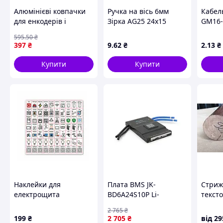
обладнання та спокій за вашу електромережу.
Алюмінієві ковпачки
Ручка на вісь 6мм
Кабел
для енкодерів і
Зірка AG25 24x15
GM16-
потенціометрів 10 шт.
Чорна з білим
595
.50
₴
рельєфні для точного
покажчиком
397
₴
9
.62
₴
2
.13
₴
керування приладами
FLAME
Купити
Купити
Наклейки для
Плата BMS JK-
Стриж
електрощита
BD6A24S10P Li-
текст
маркувальні,
Ion/LiFePO4 7-24S 100
ОПТ т
2 765
₴
Різнокольорові, 70шт
А CAN RS485 Bluetooth
поріз
199
₴
2 705
₴
від
29