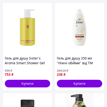
Гель для душу Sister's
Гель для душу 250 мл
Aroma Smart Shower Gel
"Ніжні обійми" від ТМ
Півонія 250 мл
DOVE "Ax"
930
₴
284
.20
₴
(4820227782895/4820227784004)
753
₴
238
₴
Купити
Купити