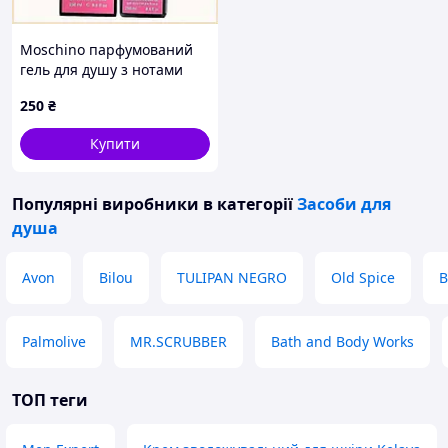
Moschino парфумований
гель для душу з нотами
персика та цитрусу
250
₴
X87310E87
Купити
Популярні виробники
в категорії
Засоби для
душа
Avon
Bilou
TULIPAN NEGRO
Old Spice
B
Palmolive
MR.SCRUBBER
Bath and Body Works
ТОП теги