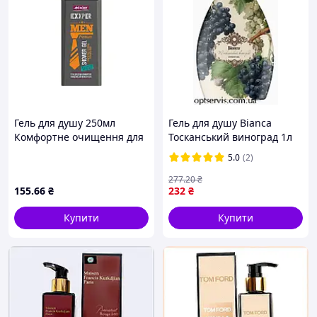
Гель для душу 250мл
Гель для душу Bianca
Комфортне очищення для
Тосканський виноград 1л
волосся та тіла ТМ EXXPER
5.0
(2)
"Wr"
277
.20
₴
155
.66
₴
232
₴
Купити
Купити