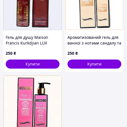
Гель для душу Maison
Ароматизований гель для
Francis Kurkdjian LUX
ванної з нотами сандалу та
зволоження, 876B7X624
ванілі 87A3468H8C
250
₴
250
₴
Купити
Купити