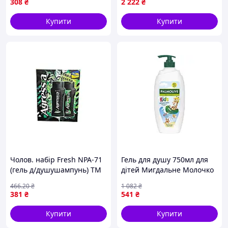
308
₴
2 222
₴
безсульфатний 250 мл
Gro_luxss
Купити
Купити
Чолов. набір Fresh NPA-71
Гель для душу 750мл для
(гель д/душушампунь) ТМ
дітей Мигдальне Молочко
AGRESSIA "Wr"
ТМ PALMOLIVE "Wr"
466
.20
₴
1 082
₴
381
₴
541
₴
Купити
Купити