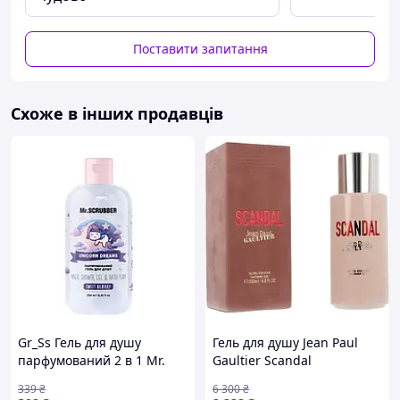
продукту : гель для душу Сфера застосування : Тіло
Текстура / Консистенція / Застосування : гель Тип
волосся : Нормальне волосся, всі типи волоссяСКЛАД:
Поставити запитання
ВОДА / AQUA • ЛАУРЕТСУЛЬФАТ НАТРІЮ • ГЛІЦЕРИН •
ХЛОРИД НАТРІЮ • КОКО-БЕТАЇН • ПАРФУМИ /
АРОМАТИЗАТОР • ОЛІЯ КОРИ КЕДРУ АТЛАНТИЧНОГО •
ЛИМОННА КИСЛОТА • ГІДРОКСИД НАТРІЮ •
Схоже в інших продавців
ТРИЕТИЛЦИТРАТ • КУМАРИН • ЛІМОНЕН • БЕНЗОАТ
НАТРІЮ Спочатку змочіть тіло, обличчя та волосся
водою. Потім видавіть невелику кількість гелю для душу
L'Oréal Paris Men Expert Barber Club на долоні та
спіньте його до легкої піни. Нанесіть спінь на ділянки
тіла та волосся, які ви хочете очистити, рівномірно
розподіляючи його. Ніжно помасажуйте піну. Після
очищення ретельно змийте тіло, волосся та обличчя
чистою теплою водою. Гель для душу L'Oréal Paris Men
Expert Barber Club підходить для щоденного
використання та може використовуватися кілька разів
на день
Gr_Ss Гель для душу
Гель для душу Jean Paul
парфумований 2 в 1 Mr.
Gaultier Scandal
Scrubber Unicorn Dreams
парфумований 200 мл
339
₴
6 300
₴
Sweet Bilberry від 3 років
(8435415007573)