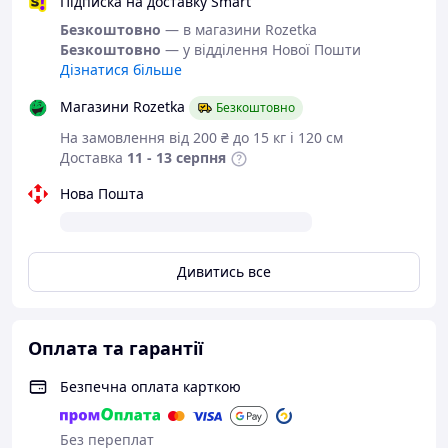
українського
Підписка на доставку Smart
виробника
Безкоштовно
— в магазини Rozetka
Безкоштовно
— у відділення Нової Пошти
Дізнатися більше
Зимові термо-
черевики
Магазини Rozetka
Безкоштовно
На замовлення від 200 ₴ до 15 кг і 120 см
Доставка
11 - 13 серпня
ТРЕКІНГ - прогулянки по пересіченій
Нова Пошта
місцевості, де можуть зустрічатися різні
нерівності рельєфу.
Трекінгове взуття має особливості, які
відсутні у звичайному взутті:
Дивитись все
- підошва має відмінне зчеплення з
поверхнею;
- захищає стопу від можливого контакту
Оплата та гарантії
з гострим камінням;
- має високий рівень зносостійкості.
Безпечна оплата карткою
Чи можна трекінгове взуття носити в
повсякденному житті, в місті? Звичайно -
так, і при цьому в ньому може бути
Без переплат