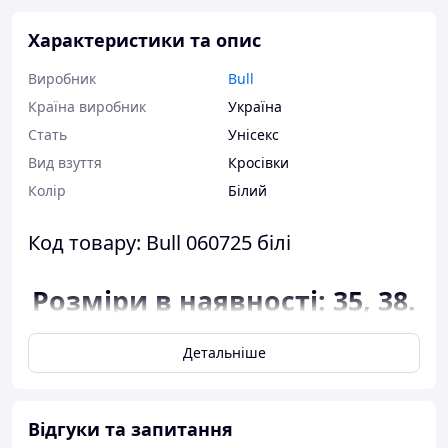
Характеристики та опис
Виробник
Bull
Країна виробник
Україна
Стать
Унісекс
Вид взуття
Кросівки
Колір
Білий
Код товару: Bull 060725 білі
Розміри в наявності: 35, 38.
Відповідність розміру до
Детальніше
довжини устілки:
розмір 35 - 22,5
сантиметра;
Відгуки та запитання
розмір 38 - 24,5