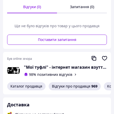
сантиметра.
Відгуки (0)
Запитання (0)
Можлива похибка вимірювань +/- 2мм.
При оформленні замовлення
Ще не було відгуків про товар у цього продавця
необхідний розмір вказуйте в
коментарях.
Поставити запитання
Вам сподобалася модель
і Ви вирішили купити?
Зателефонуйте 067-9272731 / 050-
Був online:
вчора
9336271 і уточніть наявність
"Мої туфлі" - інтернет магазин взуття на всі випадки життя.
необхідного Вам розміру.
98% позитивних відгуків
Або задайте запитання на
simashkevichr@ukr.net
Каталог продавця
Відгуки про продавця
969
Кон
Всі товари магазину -->
Доставка
Якісне взуття від