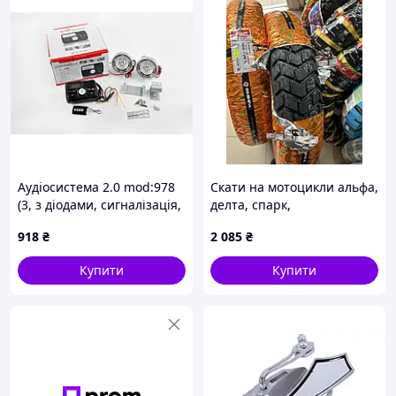
Аудіосистема 2.0 mod:978
Скати на мотоцикли альфа,
(3, з діодами, сигналізація,
делта, спарк,
МР3/FM/USB/SD, ПДК, РК
мустанг,ліфан
918
₴
2 085
₴
дисплей), TM-A-553
Купити
Купити