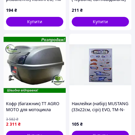
Z-417
GJCT, TM-N-834
194
₴
211
₴
Купити
Купити
Кофр (багажник) TT AGRO
Наклейки (набір) MUSTANG
MOTO для мотоцикла
(33х22см, сірі) EVO, TM-N-
задній (V-40L), 50×43×32
273609
3 582
₴
2 311
₴
105
₴