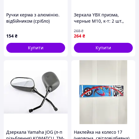
Ручки керма з алюмінію.
Зеркала YBX призма,
відбійником (срібло)
черные М10, к-т: 2 шт.,
(mod:monster) GJCT, TM-R-
SVTA-70002
268
₴
1659
154
₴
264
₴
Купити
Купити
Дзеркала Yamaha JOG (л-п
Наклейка на колесо 17
різьблення) KOMATCU, TM-
(червона, світловідбивна)