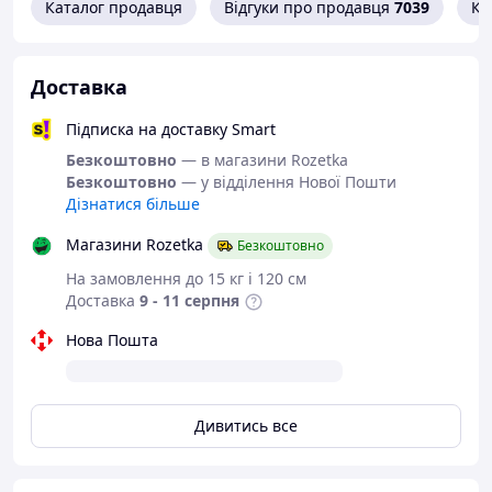
Каталог продавця
Відгуки про продавця
7039
Ко
Розміри: Висота: 250 мм, ширина: 200 мм,
глибина: 70 мм
Форма: У формі бочки, овальна
Тип візерунка: Однотонний
Доставка
Стать: Унісекс
Підписка на доставку Smart
Ідеально підходить для:
Безкоштовно
— в магазини Rozetka
Мотоциклістів
Безкоштовно
— у відділення Нової Пошти
Велосипедистів
Дізнатися більше
Туристів
Любителів активного відпочинку
Магазини Rozetka
Безкоштовно
Щоденного використання у міському
На замовлення до 15 кг і 120 см
середовищі
Доставка
9 - 11 серпня
Комплект постачання:
Нова Пошта
Водонепроникна мотосумка на ногу та пояс
Mendlor 25x20x7 см - 1 шт
Упаковка – 1 шт
Дивитись все
Колір: Зелений