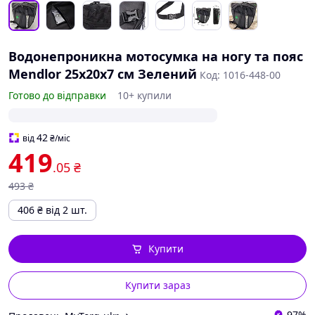
Водонепроникна мотосумка на ногу та пояс
Mendlor 25x20x7 см Зелений
Код: 1016-448-00
Готово до відправки
10+ купили
42
від
₴
/міс
419
.05
₴
493
₴
406
₴
від 2 шт.
Купити
Купити зараз
97%