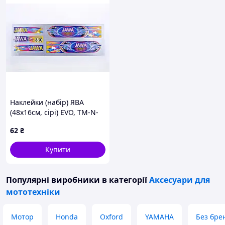
Наклейки (набір) ЯВА
(48х16см, сірі) EVO, TM-N-
273596
62
₴
Купити
Популярні виробники
в категорії
Аксесуари для
мототехніки
Мотор
Honda
Oxford
YAMAHA
Без бре