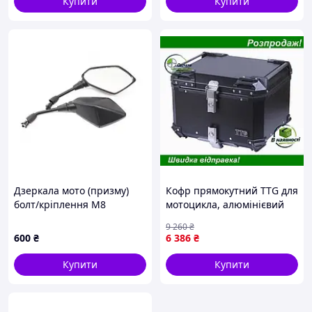
Купити
Купити
Дзеркала мото (призму)
Кофр прямокутний TTG для
болт/кріплення М8
мотоцикла, алюмінієвий
чорний, зі спинкою і
9 260
₴
двома замками 57л
600
₴
6 386
₴
Купити
Купити