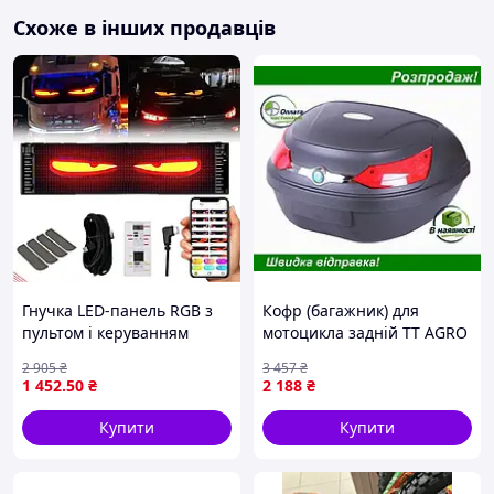
Схоже в інших продавців
Гнучка LED-панель RGB з
Кофр (багажник) для
пультом і керуванням
мотоцикла задній TT AGRO
через застосунок для
MOTO YM-0818 (V-51L)
2 905
₴
3 457
₴
автомобілів мотоциклів
59.5×44×32 чорний
1 452
.50
₴
2 188
₴
вітрин
Купити
Купити