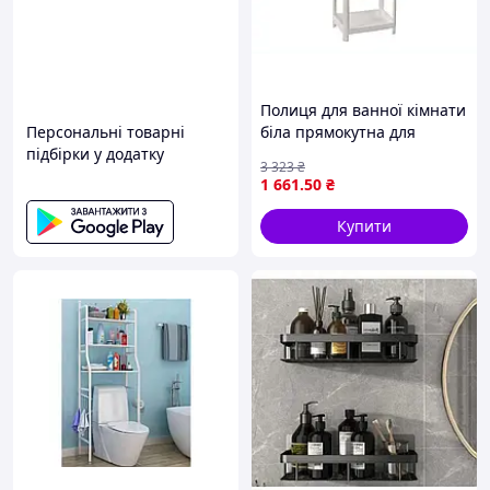
Полиця для ванної кімнати
Персональні товарні
біла прямокутна для
підбірки у додатку
зберігання речей легка та
3 323
₴
компактна
1 661
.50
₴
Купити