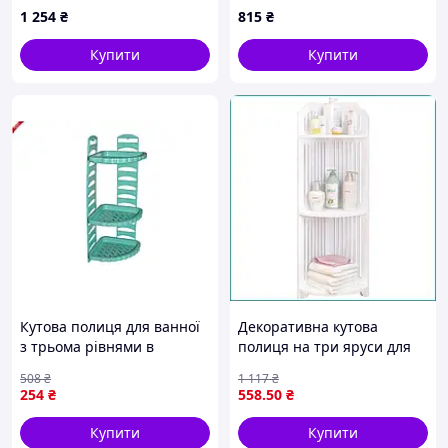
порошковое покрытие,
46T4B049
1 254
₴
815
₴
160см, белая
Купити
Купити
Кутова полиця для ванної
Декоративна кутова
з трьома рівнями в
полиця на три яруси для
блакитному кольорі від ТМ
ванної кімнати органайзер
508
₴
1 117
₴
КОНСЕНСУС для зручного
для косметики й аксесуарів
254
₴
558
.50
₴
зберігання
Купити
Купити