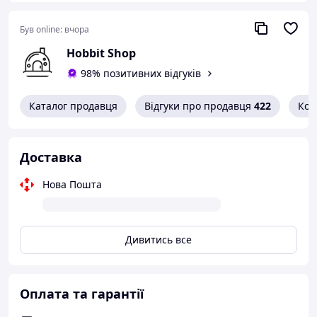
спальні, пральні, офісу або між пральною машиною та
сушаркою.
Був online:
вчора
Hobbit Shop
60х34,5х12 см
Відстань між полицями - 22 см
98% позитивних відгуків
Висота полиці в найвищому місці - 4,5 см
Каталог продавця
Відгуки про продавця
422
Кон
Доставка
Нова Пошта
Дивитись все
Оплата та гарантії