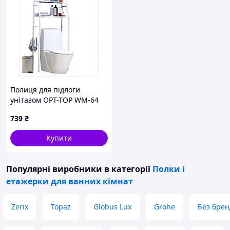
Полиця для підлоги
унітазом OPT-TOP WM-64
(1756374599), A8545K81E9
739
₴
Купити
Популярні виробники
в категорії
Полки і
етажерки для ванних кімнат
Zerix
Topaz
Globus Lux
Grohe
Без брен