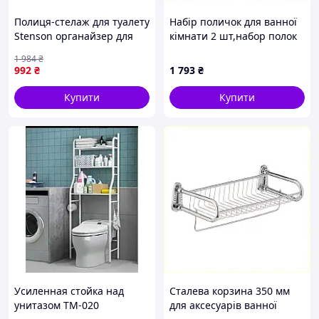
Полиця-стелаж для туалету
Набір поличок для ванної
Stenson органайзер для
кімнати 2 шт,набор полок
хранения туалетних
2ш для ванной комнат
1 984
₴
прилад і аксесуарів
992
₴
1 793
₴
Купити
Купити
Усиленная стойка над
Сталева корзина 350 мм
унитазом TM-020
для аксесуарів ванної