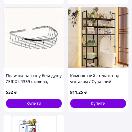
Поличка на стіну біля душу
Компактний стелаж над
ZERIX LR339 сталева,
унітазом / Сучасний
431M9E67X6
органайзер для ванної
532
₴
911
.25
₴
кімнати 160х81х25 см
Купити
Купити