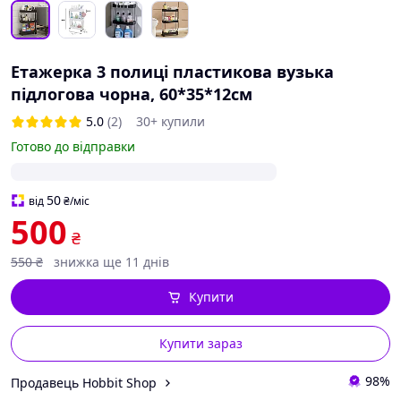
Етажерка 3 полиці пластикова вузька
підлогова чорна, 60*35*12см
5.0
(2)
30+ купили
Готово до відправки
50
від
₴
/міс
500
₴
550
₴
знижка ще 11 днів
Купити
Купити зараз
98%
Продавець Hobbit Shop