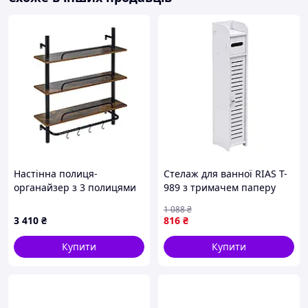
Настінна полиця-
Стелаж для ванної RIAS T-
органайзер з 3 полицями
989 з тримачем паперу
та гачками 80, 5×24×97 см
80x15x15 см White
1 088
₴
коричнева / чорна
(3_08457)
3 410
₴
816
₴
Купити
Купити