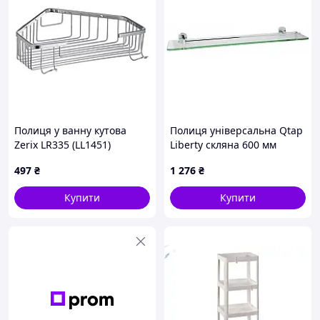
Полиця у ванну кутова
Полиця універсальна Qtap
Zerix LR335 (LL1451)
Liberty скляна 600 мм
QTLIBCRM1153 Chrome
497
₴
1 276
₴
Купити
Купити