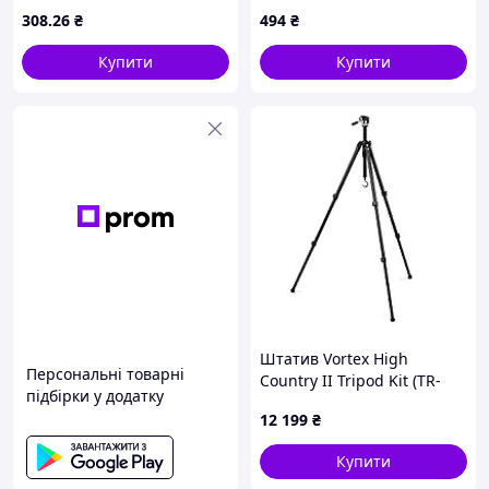
8581HA3X19
308
.26
₴
494
₴
Купити
Купити
Штатив Vortex High
Персональні товарні
Country II Tripod Kit (TR-
підбірки у додатку
HCY) двостороння
12 199
₴
панорамна головка
забезпечує просте і
Купити
зрозуміле управління