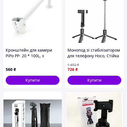
Кронштейн для камери
Монопод зі стабілізатором
PiPo PP- 20 * 100L, з
для телефону Hoco, Стійка
поворотом для камери,
штатив для телефону,
1 452
₴
білий, метал
Селфі палка з триногою,
560
₴
726
₴
FBK
Купити
Купити