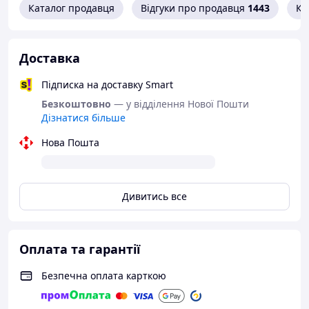
Каталог продавця
Відгуки про продавця
1443
Ко
Eken: H9R, H9R Plus, H8R Plus, H6, H7
Thieye
Доставка
Soocoo
Sony при купівлі адаптера 1/4
Підписка на доставку Smart
Комплект поставки:
Безкоштовно
— у відділення Нової Пошти
Дізнатися більше
Нагрудний ремінь
Нова Пошта
Кріплення для телефона
Кріпильний гвинт
J-подібне кріплення
Дивитись все
Клипса
Оплата та гарантії
Безпечна оплата карткою