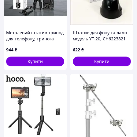
Металевий штатив трипод
Штатив для фону та ламп
для телефону, тринога
модель YT-20, CH6223821
Tripod 3120 35-102 см
944
₴
622
₴
Купити
Купити