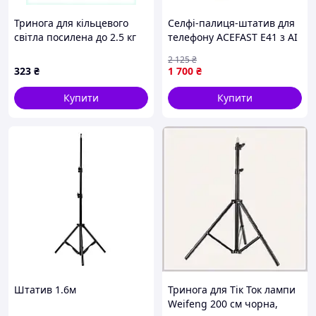
Тринога для кільцевого
Селфі-палиця-штатив для
світла посилена до 2.5 кг
телефону ACEFAST E41 з AI
6H0A83616
360°, пультом і
2 125
₴
автоматичною триногою
323
₴
1 700
₴
Купити
Купити
Штатив 1.6м
Тринога для Тік Ток лампи
Weifeng 200 см чорна,