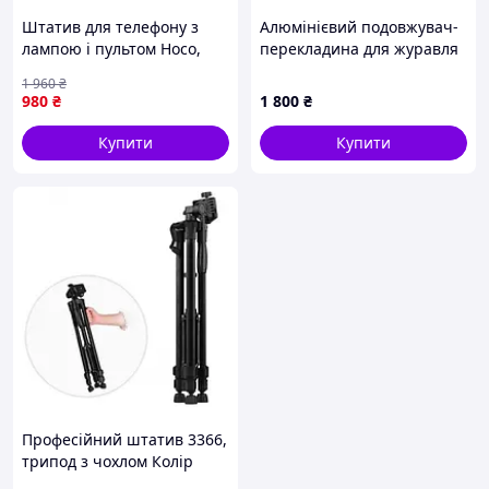
Штатив для телефону з
Алюмінієвий подовжувач-
лампою і пультом Hoco,
перекладина для журавля
Монопод-штатив, Гнучкий
NEEWER 127 см з 2
1 960
₴
штатив монопод, Монопод
захоплювальними
980
₴
1 800
₴
для столу, CQS
головками
Купити
Купити
Професійний штатив 3366,
трипод з чохлом Колір
чорний SV-53