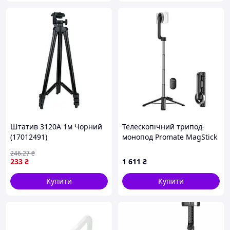
Штатив 3120A 1м Чорний
Телескопічний трипод-
(17012491)
монопод Promate MagStick
Black
246
.27
₴
233
₴
1 611
₴
Купити
Купити