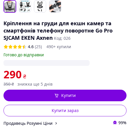
Кріплення на груди для екшн камер та
смартфонів телефону поворотне Go Pro
SJCAM EKEN Axnen
Код: 026
4.6
(25)
490+ купили
Готово до відправки
290
₴
350
₴
знижка ще 5 днів
Купити
Купити зараз
99%
Продавець Розумні Ціни