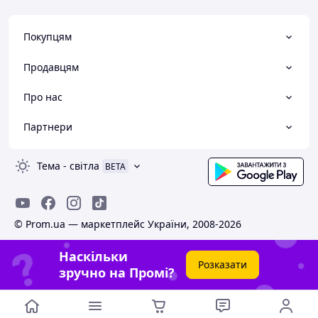
Покупцям
Продавцям
Про нас
Партнери
Тема
-
світла
BETA
© Prom.ua — маркетплейс України, 2008-2026
Наскільки
Розказати
зручно на Промі?