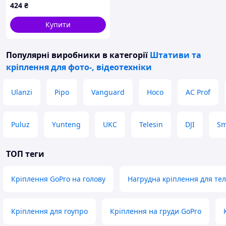
424
₴
Купити
Популярні виробники
в категорії
Штативи та
кріплення для фото-, відеотехніки
Ulanzi
Pipo
Vanguard
Hoco
AC Prof
Puluz
Yunteng
UKC
Telesin
DJI
Sm
ТОП теги
Кріплення GoPro на голову
Нагрудна кріплення для те
Кріплення для гоупро
Кріплення на груди GoPro