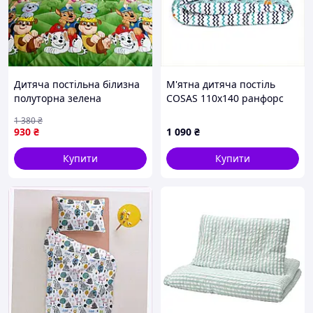
Дитяча постільна білизна
М'ятна дитяча постіль
полуторна зелена
COSAS 110х140 ранфорс
Щенячий патруль Бязь
бавовна 7K6H922H12
1 380
₴
Голд Ananasko 1513285
930
₴
1 090
₴
Купити
Купити