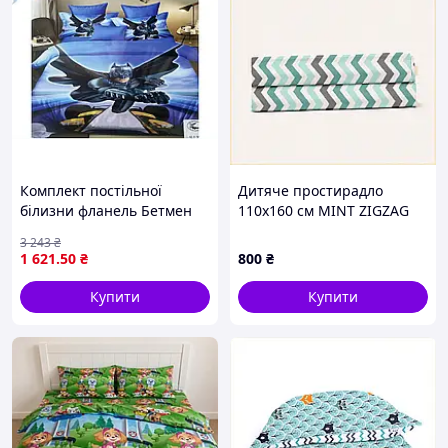
Комплект постільної
Дитяче простирадло
білизни фланель Бетмен
110х160 см MINT ZIGZAG
для дітей тепла і комфорту
CS2 Cosas A8B558772E
3 243
₴
в ліжку
1 621
.50
₴
800
₴
Купити
Купити