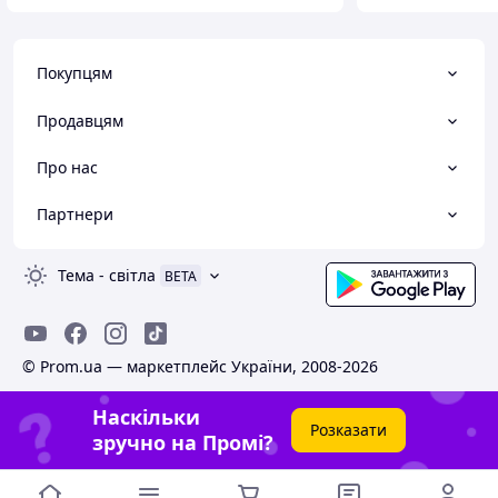
Покупцям
Продавцям
Про нас
Партнери
Тема
-
світла
BETA
© Prom.ua — маркетплейс України, 2008-2026
Наскільки
Розказати
зручно на Промі?