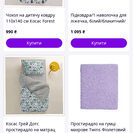
Чохол на дитячу ковдру
Підковдра/1 наволочка для
110х140 см Косас Forest
ліжечка, білий/блакитний/
Animals, C7692TK024
у смужку, 110x125/35x55 см
990
₴
1 095
₴
LEN IKEA 206.250.49
Купити
Купити
Косас Грей Дотс
Простирадло на гумці
простирадло на матрац
махрове Twins Фіолетовий