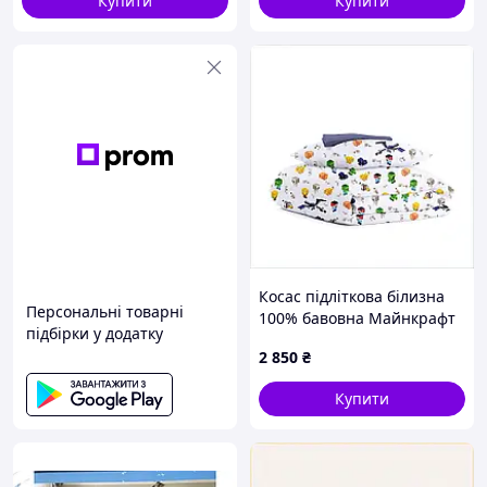
Купити
Купити
Косас підліткова білизна
Персональні товарні
100% бавовна Майнкрафт
підбірки у додатку
86BE5226K5
2 850
₴
Купити