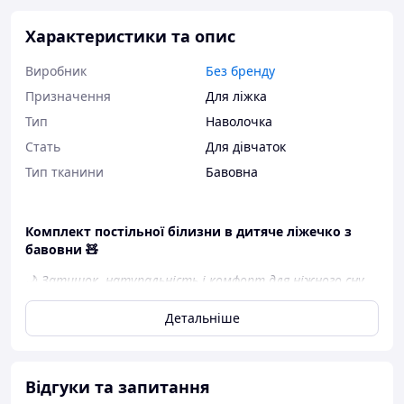
Характеристики та опис
Виробник
Без бренду
Призначення
Для ліжка
Тип
Наволочка
Стать
Для дівчаток
Тип тканини
Бавовна
Комплект постільної білизни в дитяче ліжечко з
бавовни 🧸
🌙
Затишок, натуральність і комфорт для ніжного сну
вашого малюка
Детальніше
Ніжний
комплект постільної білизни з натуральної
бавовни
— це ідеальний вибір для новонароджених і
малюків. М’яка дихаюча тканина дбайливо піклується
про чутливу шкіру дитини, забезпечуючи
Відгуки та запитання
максимальний комфорт під час сну.