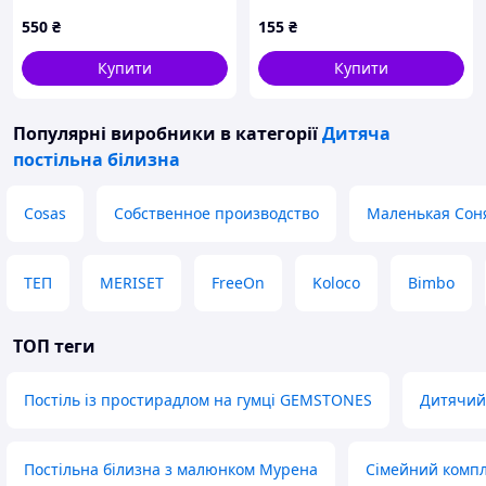
60х120 бавовняне
120х60 см 6020-11
550
₴
155
₴
X76C9273P5
Купити
Купити
Популярні виробники
в категорії
Дитяча
постільна білизна
Cosas
Собственное производство
Маленькая Сон
ТЕП
MERISET
FreeOn
Koloco
Bimbo
ТОП теги
Постіль із простирадлом на гумці GEMSTONES
Дитячий 
Постільна білизна з малюнком Мурена
Сімейний компл