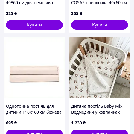
40*60 см для немовлят
COSAS наволочка 40х60 см
біла, 81K54046CC
беж, B81582P56
325
₴
365
₴
Купити
Купити
Однотонна постіль для
Дитяча постіль Baby Mix
дитини 110х160 см бежева
Ведмедики у ковпачках
натуральна, A8558802P
бежеві
695
₴
1 230
₴