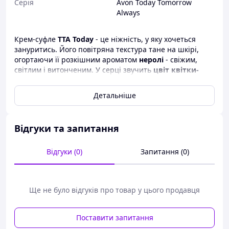
Серія
Avon Today Tomorrow
Always
Крем-суфле
TTA Today
- це ніжність, у яку хочеться
зануритись. Його повітряна текстура тане на шкірі,
огортаючи її розкішним ароматом
неролі
- свіжим,
світлим і витонченим. У серці звучить
цвіт квітки-
метелика
, що додає аромату м’якої романтичності,
а
шовковий мускус
залишає делікатний, спокусливий
Детальніше
шлейф. Це не просто догляд - це дотик любові, який
залишається на шкірі надовго.
Ноти
: неролі, цвіт квітки-метелика, шовковий мускус
Відгуки та запитання
Спосіб використання:
Відгуки (0)
Запитання (0)
Нанеси лосьйон на чисту шкіру тіла легкими
масажними рухами після душу або ванни. Особливу
увагу приділи ділянкам, які потребують зволоження —
лікті, коліна, руки.
Ще не було відгуків про товар у цього продавця
Країна Виробник:
Польща
Поставити запитання