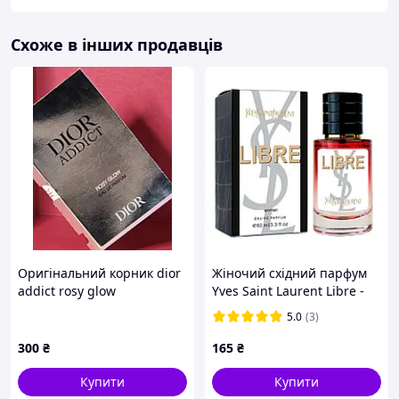
Схоже в інших продавців
Оригінальний корник dior
Жіночий східний парфум
addict rosy glow
Yves Saint Laurent Libre -
Premium Tester 60 ml
5.0
(3)
300
₴
165
₴
Купити
Купити