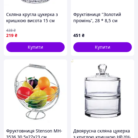
Скляна кругла цукерка з
Фруктівниця "Золотий
кришкою висота 15 см
промінь", 28 * 8,5 см
ваза для цукру HP-4-103
ELISEY
438
₴
219
₴
451
₴
Купити
Купити
Фруктовниця Stenson MH-
Двоярусна скляна цукерка
3536 30,5х27х23 см
з круглою кришкою HP-YH-