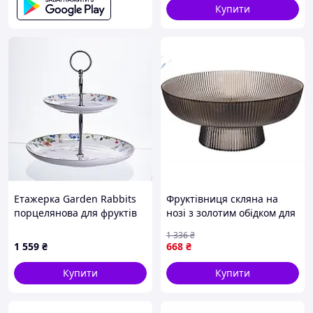
Купити
Етажерка Garden Rabbits
Фруктівниця скляна на
порцелянова для фруктів
нозі з золотим обідком для
та десертів 23*24 см HP-
сервірування страв сірого
1 336
₴
7323-6
кольору 20х8,5см ТМ
1 559
₴
668
₴
BONADI
Купити
Купити