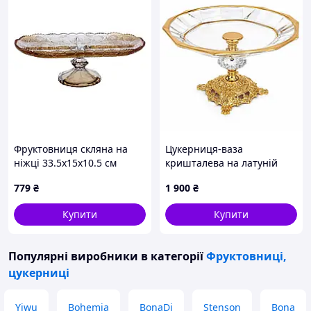
Фруктовниця скляна на
Цукерниця-ваза
ніжці 33.5х15х10.5 см
кришталева на латуній
овальна ваза для фруктів
ніжці блюдо для
779
₴
1 900
₴
HP-YH-84
сервірування
Купити
Купити
Популярні виробники
в категорії
Фруктовниці,
цукерниці
Yiwu
Bohemia
BonaDi
Stenson
Bona