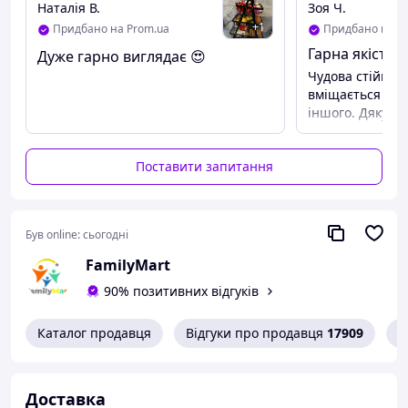
Наталія В.
Зоя Ч.
+
1
Придбано на Prom.ua
Придбано на P
Гарна якість т
Дуже гарно виглядає 😍
Чудова стійка т
вміщається фру
іншого. Дякую
Поставити запитання
Був online:
сьогодні
FamilyMart
90% позитивних відгуків
Каталог продавця
Відгуки про продавця
17909
К
Доставка