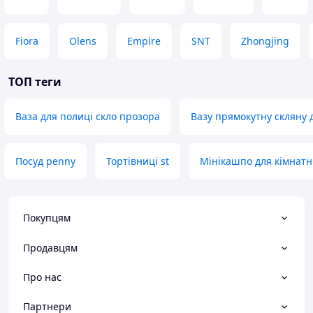
Fiora
Olens
Empire
SNT
Zhongjing
ТОП теги
Ваза для полиці скло прозора
Вазу прямокутну скляну д
Посуд penny
Тортівниці st
Мінікашпо для кімнатни
Покупцям
Продавцям
Про нас
Партнери