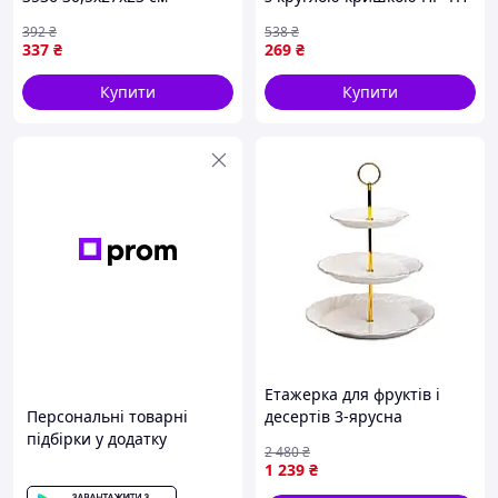
3837885
23 для стильного
392
₴
538
₴
сервірування десертів
337
₴
269
₴
Купити
Купити
Етажерка для фруктів і
Персональні товарні
десертів 3-ярусна
підбірки у додатку
порцелянова біла HP-7-731
2 480
₴
1 239
₴