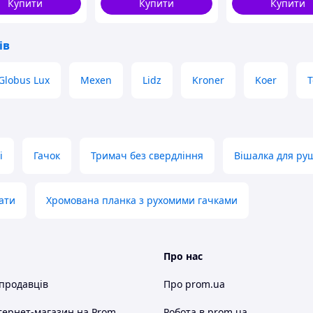
отрібні інструменти чи клей.
Купити
Купити
Купити
ів
те повторно, не залишаючи
Globus Lux
Mexen
Lidz
Kroner
Koer
T
і та інших гладких поверхнях.
і
Гачок
Тримач без свердління
Вішалка для руш
 ПРОСТО
ати
Хромована планка з рухомими гачками
Про нас
 продавців
Про prom.ua
тернет-магазин
на Prom
Робота в prom.ua