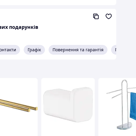
авих подарунків
онтакти
Графік
Повернення та гарантія
Про прод
ір