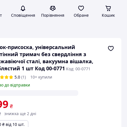
т
Сповіщення
Порівняння
Обране
Кошик
ок-присоска, універсальний
тінний тримач без свердління з
жавіючої сталі, вакуумна вішалка,
блястий 1 шт Код 00-0771
Код: 00-0771
5.0
(1)
10+ купили
во до відправки
99
₴
₴
знижка ще 2 дні
0
₴
від 10 шт.