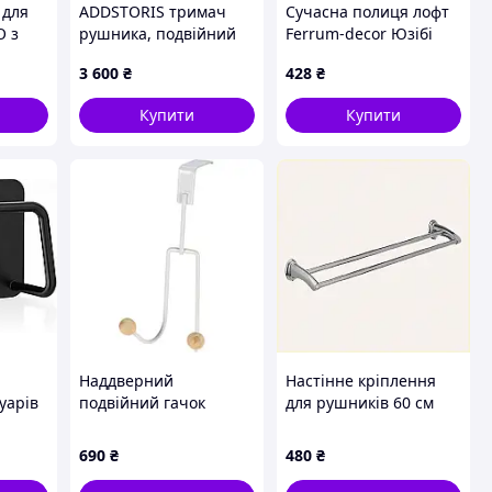
 для
ADDSTORIS тримач
Сучасна полиця лофт
O з
рушника, подвiйний
Ferrum-decor Юзібі
сіро-біла 270 мм,
3 600
₴
428
₴
65C431M62
Купити
Купити
Наддверний
Настінне кріплення
уарів
подвійний гачок
для рушників 60 см
4 шт
Storagesolutions з
подвійне, 5511MH269P
дерев’яними
690
₴
480
₴
наконечниками, білий