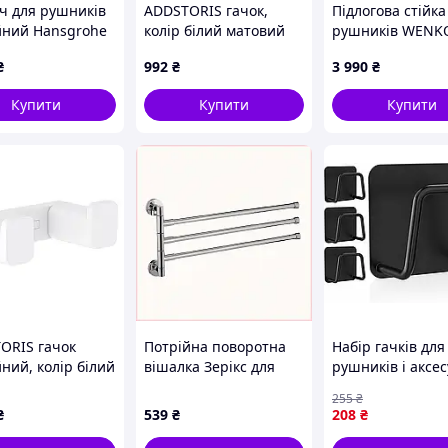
ч для рушників
ADDSTORIS гачок,
Підлогова стійка
йний Hansgrohe
колiр бiлий матовий
рушників WENK
ris 44.5 см
поворотними
₴
992
₴
3 990
₴
ed Gold Optic
перекладинами,
990), золото
44×48×93, 5 см,
Купити
Купити
Купити
срібляста
ORIS гачок
Потрійна поворотна
Набір гачків для
ний, колір білий
вішалка Зерікс для
рушників і аксес
та не падає. Не відпадає з часом.
ий
санузла, 5087B91X4
без свердління 
255
₴
(XJ5225)
₴
539
₴
208
₴