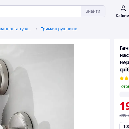
Знайти
Кабіне
Приналежності для ванної та туалету
Тримачі рушників
Гач
нас
нер
срі
Гото
1
399
10