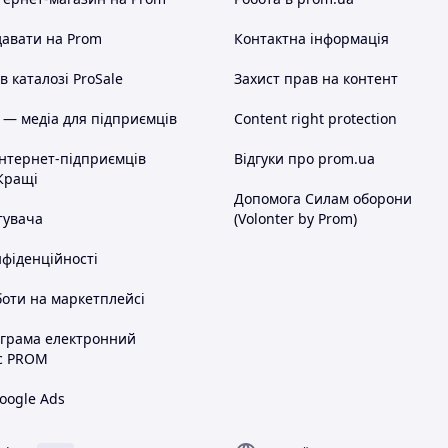
авати на Prom
Контактна інформація
 каталозі ProSale
Захист прав на контент
 — медіа для підприємців
Content right protection
інтернет-підприємців
Відгуки про prom.ua
Кращі
Допомога Силам оборони
тувача
(Volonter by Prom)
нфіденційності
оти на маркетплейсі
ограма електронний
с PROM
oogle Ads