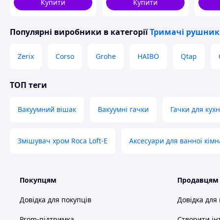
Просто натисніть та поверніть – не п
Купити
Купити
Багаторазове використання
Популярні виробники
в категорії
Тримачі рушник
Легко переміщуйте та використовуй
Zerix
Corso
Grohe
HAIBO
Qtap
слідів.
ТОП теги
Універсальність
Фіксується на склі, дзеркалах, плитц
Вакуумний вішак
Вакуумні гачки
Гачки для кухн
ШВИДКО І
Змішувач хром Roca Loft-E
Аксесуари для ванної кімн
Покупцям
Продавцям
Довідка для покупців
Довідка для
Prom-підтримка
Створити ін