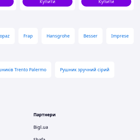
Купити
Купити
opaz
Frap
Hansgrohe
Besser
Imprese
ників Trento Palermo
Рушник зручний сірий
Партнери
Bigl.ua
Shafa