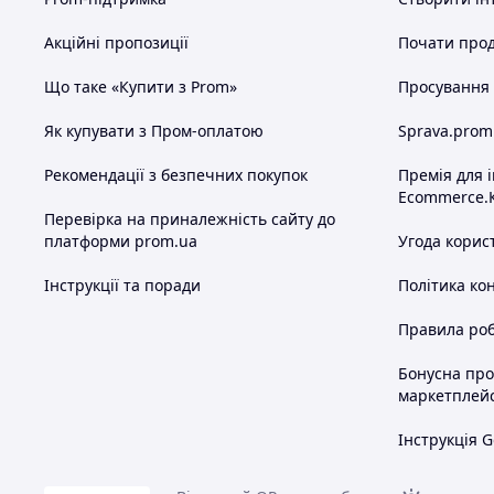
Акційні пропозиції
Почати прод
Що таке «Купити з Prom»
Просування в
Як купувати з Пром-оплатою
Sprava.prom
Рекомендації з безпечних покупок
Премія для 
Ecommerce.
Перевірка на приналежність сайту до
платформи prom.ua
Угода корис
Інструкції та поради
Політика ко
Правила роб
Бонусна пр
маркетплей
Інструкція G