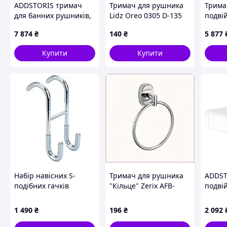
ADDSTORIS тримач
Тримач для рушника
Трима
для банних рушників,
Lidz Oreo 0305 D-135
подві
подвійний, колір
LDORE0305CRM22162
AddSto
7 874
₴
140
₴
5 877
шліфованна бронза
Chrome
Polish
(41770
Купити
Купити
Переваги:
Надійна фіксація
Набір навісних S-
Тримач для рушника
ADDST
подібних гачків
"Кільце" Zerix AFB-
подвій
Міцно тримається на місці, не ковзає 
WENKO, 2 шт. ,
0104 (ZX5067),
матов
сріблястий
T56963C35
Без свердління
1 490
₴
196
₴
2 092