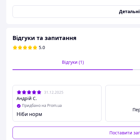
Колір
Сірий
Детальн
Колір покриття
Срібло
Країна виробник
Туреччина
Кількість в упаковці
1 шт.
Відгуки та запитання
Спосіб кріплення
Настінний монтаж
5.0
Гачок-присоска, універса
без свердління з нержав
Відгуки (1)
віша
31.12.2025
Андрій С.
Придбано на Prom.ua
Пер
Ніби норм
Поставити за