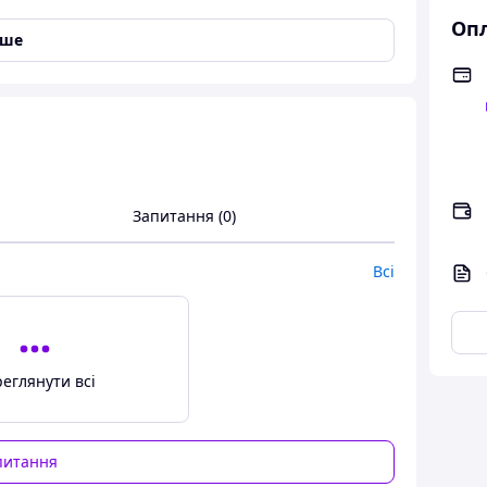
Опл
іше
льний настінний тримач
іючої сталі, вакуумна
Запитання (0)
лка
Всі
еглянути всі
питання