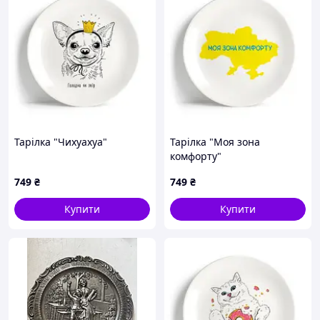
Ця стильна підставка стане чудовим доповненням до
будь-якого інтер'єру, додаючи нотку розкоші та гармонії
у ваш простір. Ідеальний подарунок для особливих
випадків!
Тарілка "Чихуахуа"
Тарілка "Моя зона
комфорту"
749
₴
749
₴
Купити
Купити