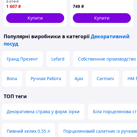
3 214
₴
унікальним дизайном
1 607
₴
749
₴
Купити
Купити
Популярні виробники
в категорії
Декоративний
посуд
Гранд Презент
Lefard
Собственное производство
Bona
Ручная Работа
Ajax
Carmani
HM f
ТОП теги
Декоративна страва у формі зірки
Біла порцелянова ст
Пивний келих 0.55 л
Порцеляновий салатник із ручкам