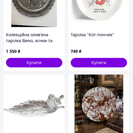
Колекційна олов'яна
Тарілка "Кот-пончик"
тарілка Вино, жінки та
пісні
1 550
₴
749
₴
Купити
Купити