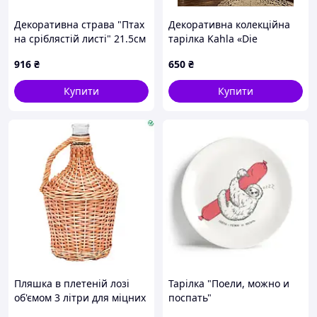
Декоративна страва "Птах
Декоративна колекційна
на сріблястій листі" 21.5см
тарілка Kahla «Die
Bibelübersetzung»,
916
₴
650
₴
порцеляна, НДР (GDR), 23,5
см
Купити
Купити
Пляшка в плетеній лозі
Тарілка "Поели, можно и
об'ємом 3 літри для міцних
поспать"
напоїв і настоянок з