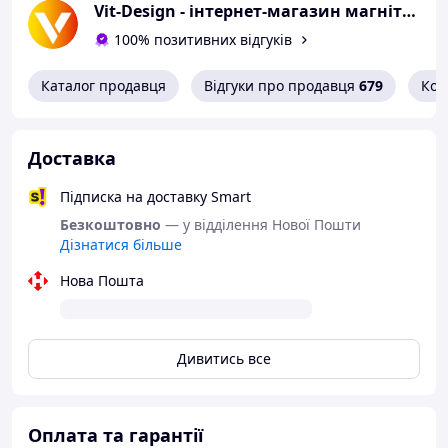
Vit-Design - інтернет-магазин магнітних планерів та багаторазових зошитів
100% позитивних відгуків
Каталог продавця
Відгуки про продавця
679
Кон
Замовляйте планер для творчості Vit-Design та
Доставка
плануйте без обмежень!
Підписка на доставку Smart
Безкоштовно
— у відділення Нової Пошти
Дізнатися більше
Нова Пошта
Дивитись все
Оплата та гарантії