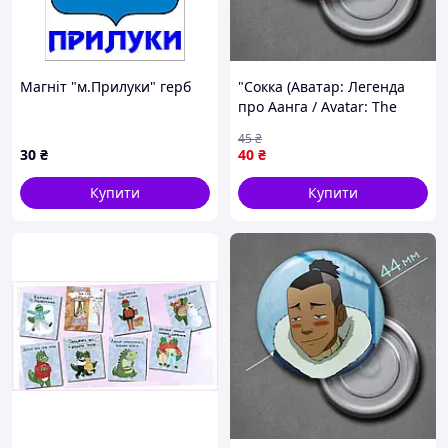
Магніт "м.Прилуки" герб
"Сокка (Аватар: Легенда
про Аанга / Avatar: The
Legend of Aang)" магніт
45
₴
круглий Ø44 мм
30
₴
40
₴
Купити
Купити