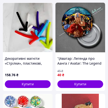
Декоративні магніти
"(Аватар: Легенда про
«Стрілки», пластикові,
Аанга / Avatar: The Legend
набір 6 шт.
of Aang)" магніт круглий
45
₴
Ø44 мм
158
.76
₴
40
₴
Купити
Купити