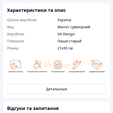
Характеристики та опис
Країна виробник
Україна
Вид
Магніт сувенірний
Виробник
Vit-Design
Поверхня
Пиши-стирай
Розмір
21х30 см
Магнітний планер на холодильник White
– це планер
для вашої творчості.
Детальніше
З ним ви зможете все:
– планувати день, тиждень, місяць;
– вести списки справ та покупок;
Відгуки та запитання
– записувати нагадування для всієї родини;