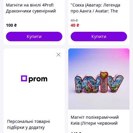
Магніти на вінілі 4Profi
"Сокка (Аватар: Легенда
Дракончики сувенірний
про Аанга / Avatar: The
набір 8684H11C2K
Legend of Aang)" магніт
45
₴
круглий Ø44 мм
100
₴
40
₴
Купити
Купити
Магніт полікерамічний
Персональні товарні
Київ (Літери червоний
підбірки у додатку
контур)