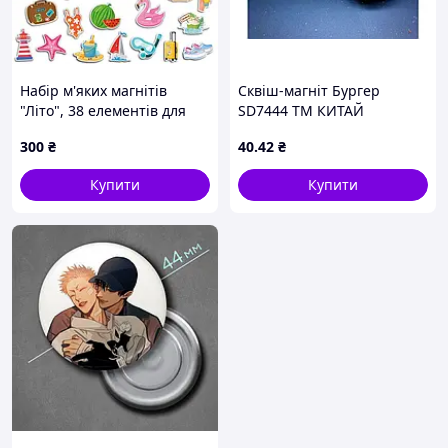
Набір м'яких магнітів
Сквіш-магніт Бургер
"Літо", 38 елементів для
SD7444 ТМ КИТАЙ
холодильника та магнітної
300
₴
40
.42
₴
дошки
Купити
Купити