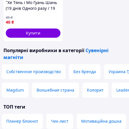
"Хе Тянь і Мо Гуань Шань
(19 днів Одного разу / 19
Tian Yidan)" магніт круглий
45
₴
Ø44 мм
40
₴
Купити
Популярні виробники
в категорії
Сувенірні
магніти
Собственное производство
Без бренда
Украина 
Magdum
Волшебная страна
Колорит
Leade
ТОП теги
Планер блокнот
Чек-лист
Мотиваційна дошка