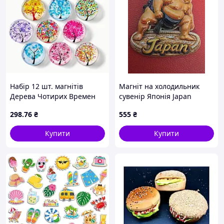
Набір 12 шт. магнітів
Магніт на холодильник
Дерева Чотирих Времен
сувенір Японія Japan
Року (скло, 3 см)
боротьба сумо
298
.76
₴
555
₴
Купити
Купити