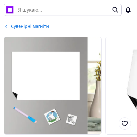
Сувенірні магніти