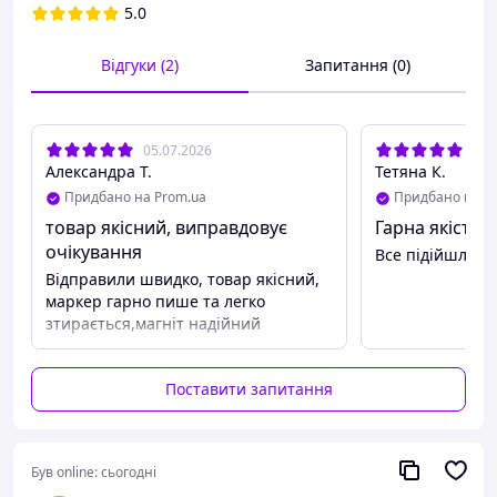
– не забувати про важливі події;
5.0
– малювати
і багато іншого!
Відгуки (2)
Запитання (0)
Основні характеристики:
– спеціальна магнітна основа, яка легко кріпиться до
холодильника; до інших поверхонь планер можна
05.07.2026
16.
прикріпити за допомогою двостороннього скотча або
Александра Т.
Тетяна К.
магнітної стрічки;
Придбано на Prom.ua
Придбано на P
– поверхня “пиши-стирай”, яка дає можливість писати
на магнітному планері маркерами на водній основі;
товар якісний, виправдовує
Гарна якість
– стирати записи потрібно спеціальною губкою або
очікування
Все підійшло . 
серветкою.
Відправили швидко, товар якісний,
маркер гарно пише та легко
зтирається,магніт надійний
Поставити запитання
Був online:
сьогодні