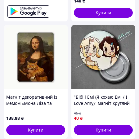
140
₴
Купити
Магніт декоративний із
"Бібі і Емі (Я кохаю Емі / I
мемом «Мона Ліза та
Love Amy)" магніт круглий
рудий кіт»
Ø44 мм
45
₴
138
.88
₴
40
₴
Купити
Купити