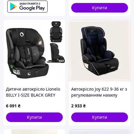
Купити
Дитяче автокрісло Lionelo
Автокрісло Joy 622 9-36 кг з
BILLY I-SIZE BLACK GREY
регулюванням нахилу
8XAB974759
6 091
₴
2 933
₴
Купити
Купити