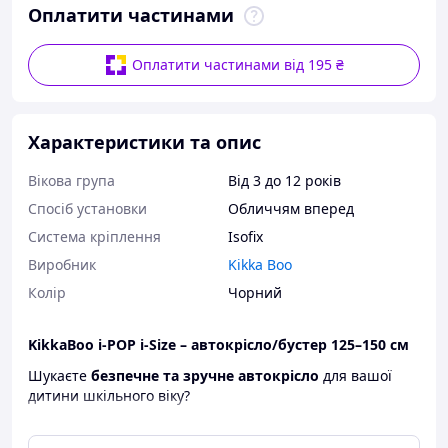
Оплатити частинами
Оплатити частинами від 195 ₴
Характеристики та опис
Вікова група
Від 3 до 12 років
Спосіб установки
Обличчям вперед
Система кріплення
Isofix
Виробник
Kikka Boo
Колір
Чорний
KikkaBoo i-POP i-Size – автокрісло/бустер 125–150 см
Шукаєте
безпечне та зручне автокрісло
для вашої
дитини шкільного віку?
Відкрийте для себе
KikkaBoo i-POP i-Size
– легке та
практичне автокрісло, яке відповідає найновішим