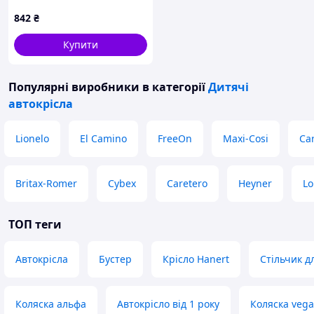
90040A5T2T
842
₴
Купити
Популярні виробники
в категорії
Дитячі
автокрісла
Lionelo
El Camino
FreeOn
Maxi-Cosi
Car
Britax-Romer
Cybex
Caretero
Heyner
Lo
ТОП теги
Автокрісла
Бустер
Крісло Hanert
Стільчик д
Коляска альфа
Автокрісло від 1 року
Коляска vega