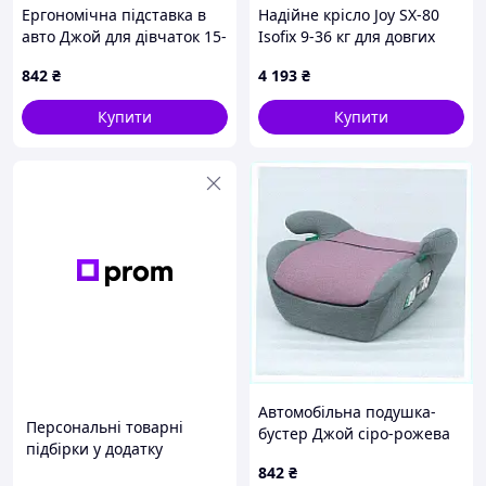
Ергономічна підставка в
Надійне крісло Joy SX-80
авто Джой для дівчаток 15-
Isofix 9-36 кг для довгих
36 кг, 900T4X05A3
мандрівок, 90P04055P
842
₴
4 193
₴
Купити
Купити
Автомобільна подушка-
Персональні товарні
бустер Джой сіро-рожева
підбірки у додатку
група 2-3 9X00H40K53
842
₴