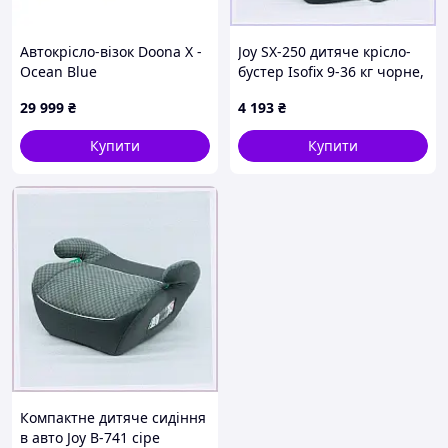
Автокрісло-візок Doona X -
Joy SX-250 дитяче крісло-
Ocean Blue
бустер Isofix 9-36 кг чорне,
90CB0A4058
29 999
₴
4 193
₴
Купити
Купити
Компактне дитяче сидіння
в авто Joy B-741 сіре