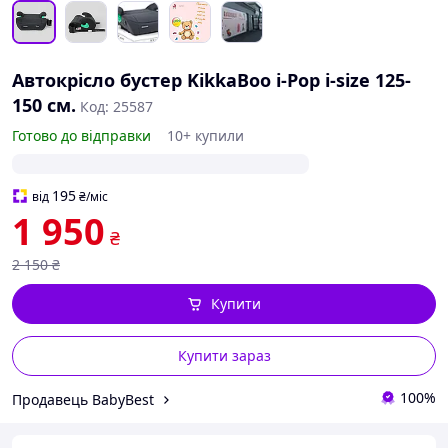
Автокрісло бустер KikkaBoo i-Pop i-size 125-
150 см.
Код: 25587
Готово до відправки
10+ купили
195
від
₴
/міс
1 950
₴
2 150
₴
Купити
Купити зараз
100%
Продавець BabyBest