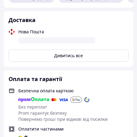
РОКУ
Доставка
Можна придбати також в магазині в місті Стрий, вул.
Івана Багряного 4, павільйон 160.
Нова Пошта
Дивитись все
Оплата та гарантії
Безпечна оплата карткою
Без переплат
Prom гарантує безпеку
Повернемо гроші при відмові від посилки
Оплатити частинами