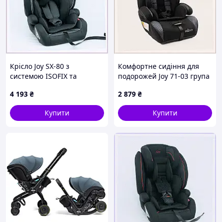
Крісло Joy SX-80 з
Комфортне сидіння для
системою ISOFIX та
подорожей Joy 71-03 група
регульованою висотою
1-2-3 90T0CP4050
4 193
₴
2 879
₴
C90M04055
Купити
Купити