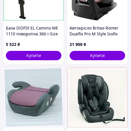
База ISOFIX EL Camino ME
Автокрісло Britax-Romer
1110 поворотна 360 i-Size
Dualfix Pro M Style Isofix
для автокрісла з
рожевий (2000040893)
5 522
₴
21 900
₴
регульованою опорною
стійкою в авто
Купити
Купити