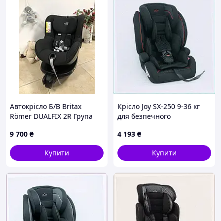
Автокрісло Б/В Britax
Крісло Joy SX-250 9-36 кг
Römer DUALFIX 2R Група
для безпечного
0+/1 (0-4 роки)
транспортування дітей,
9 700
₴
4 193
₴
9M004058K
Купити
Купити