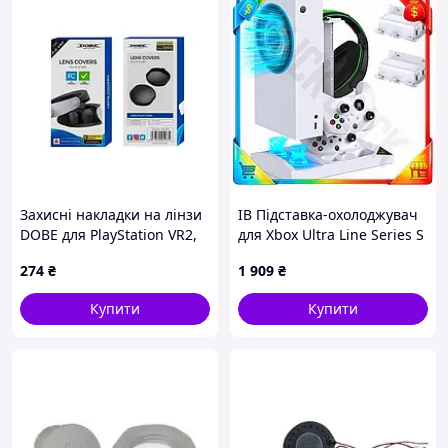
Захисні накладки на лінзи
ІВ Підставка-охолоджувач
DOBE для PlayStation VR2,
для Xbox Ultra Line Series S
чохол заглушка від пилу та
зарядна док-станція з
274
₴
1 909
₴
подряпин для окулярів PS
вентиляторами для
VR2
геймпаді ЕMN_PS
Купити
Купити