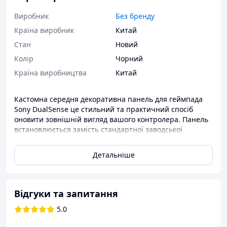
Виробник
Без бренду
Країна виробник
Китай
Стан
Новий
Колір
Чорний
Країна виробництва
Китай
Кастомна середня декоративна панель для геймпада
Sony DualSense це стильний та практичний спосіб
оновити зовнішній вигляд вашого контролера. Панель
встановлюється замість стандартної заводської
накладки, щоб створити унікальний дизайн чи
замінити пошкоджену оригінальну частину.
Детальніше
Ця середня накладка корпусу DualSense виготовлена з
ABS-пластику, щільно фіксується на корпусі, не люфтить
й не впливає на роботу кнопок чи стиків.
Відгуки та запитання
Для встановлення достатньо зняти оригінальну
5.0
декоративну вставку й установити нову (її можна
піддіти тонким пластиковим інструментом, карткою,