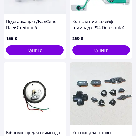
Підставка для ДуалСенс
Контактний шлейф
ПлейСтейшн 5
геймпада PS4 Dualshok 4
(JDM-030) (Оригінал з
155
₴
259
₴
розборки) (Відновлений)
Купити
Купити
Вібромотор для геймпада
Кнопки для ігрової