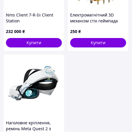
Nms Client 7-R-Iii Client
Електромагнітний 3D
Station
механізм стік геймпада
Xbox Series S/X (датчик
232 000
₴
250
₴
TMR) (Ginfull)
Купити
Купити
Наголовне кріплення,
ремінь Meta Quest 2 з