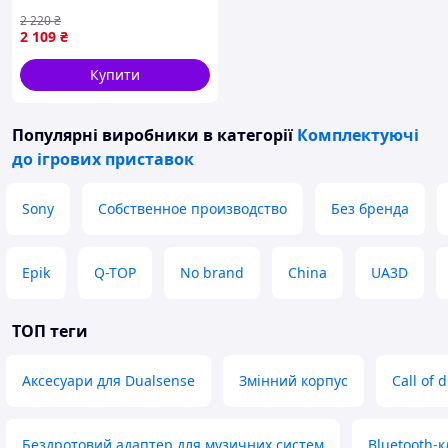
акумулятором 10000 мАг,
2 220
₴
додаткові 5 години
2 109
₴
відтворення, покращена
ергономіка
Купити
Популярні виробники
в категорії
Комплектуючі
до ігрових приставок
Sony
Собственное производство
Без бренда
Epik
Q-TOP
No brand
China
UA3D
ТОП теги
Аксесуари для Dualsense
Змінний корпус
Call of 
Бездротовий адаптер для музичних систем
Bluetooth-к