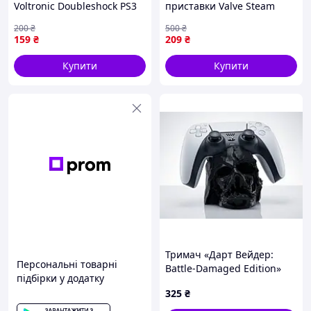
Voltronic Doubleshock PS3
приставки Valve Steam
Wireless Controller
Deck (Оригінал з розбору)
200
₴
500
₴
(Оригінал з розбору)
Black (Вживаний)
159
₴
209
₴
(Відновлений)
Купити
Купити
Тримач «Дарт Вейдер:
Персональні товарні
Battle-Damaged Edition»
підбірки у додатку
325
₴