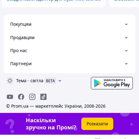
Покупцям
Продавцям
Про нас
Партнери
Тема
-
світла
BETA
© Prom.ua — маркетплейс України, 2008-2026
Наскільки
Розказати
зручно на Промі?