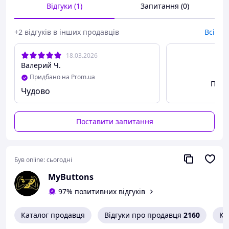
медіатором тощо).
Відгуки (1)
Запитання (0)
Металеві викрутки або ножі краще не використовувати
– вони можуть залишити подряпини на корпусі.
+2 відгуків в інших продавців
Всі
18.03.2026
Валерий Ч.
Придбано на Prom.ua
Пере
Чудово
Поставити запитання
Був online:
сьогодні
MyButtons
97% позитивних відгуків
Каталог продавця
Відгуки про продавця
2160
Ко