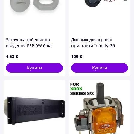
Заглушка кабельного
Динамік для ігрової
введення PSP-9W біла
приставки Infinity G6
(Оригінал з розбору)
4
.53
₴
109
₴
(Відновлений)
Купити
Купити