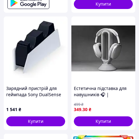
Купити
Зарядний пристрій для
Естетична підставка для
геймпада Sony DualSense
навушників 🎧 |
Charging Station (9374107)
Мінімалістичний
499
₴
UA
настільний тримач
1 541
₴
349
.30
₴
Купити
Купити