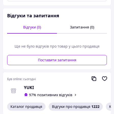
допомогою надійних магнітів.
Особливості:
підходять для колясок з цілісною і подвійною ручкою
Відгуки та запитання
щільна зовнішня тканина не продувається вітром
м'яка плюшева внутрішня тканина
Відгуки (0)
Запитання (0)
Розмір виробу (ДхШ), см: 25 х 11.
Країна виробник: Польща.
Ще не було відгуків про товар у цього продавця
Поставити запитання
Був online:
сьогодні
YUKI
97% позитивних відгуків
Каталог продавця
Відгуки про продавця
1222
Ко