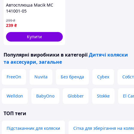
Автосплюша Macik МС
141001-05
299
₴
239
₴
Купити
Популярні виробники
в категорії
Дитячі коляски
та аксесуари, загальне
FreeOn
Nuvita
Без бренда
Cybex
Собс
Welldon
BabyOno
Globber
Stokke
El C
ТОП теги
Підстаканник для коляски
Сітка для зберігання на коля