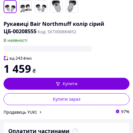
Рукавиці Bair Northmuff колір сірий
ЦБ-00208555
Код: SKT000884852
В наявності
243
від
₴
/міс
1 459
₴
Купити
Купити зараз
97%
Продавець YUKI
Оплатити частинами