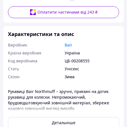
Оплатити частинами від 243 ₴
Характеристики та опис
Виробник
Bair
Країна виробник
Україна
Код виробника
ЦБ-00208555
Стать
Унісекс
Сезон
Зима
Рукавиці Bair Northmuff – зручні, приємні на дотик
рукавиці для коляски. Непромокаючий,
брудовідштовхуючий зовнішній матеріал, збереже
надовго зовнішній вигляд виробу.
Завдяки своєму розміру виріб надійно захистить руки
не тільки мам, але і тат. Рукавички підходять до будь-
Детальніше
якої дитячої коляски або санок. Прикріпити їх легко за