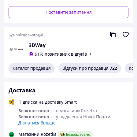
друкувати одночасно кількома матеріалами або
кольорами.
Поставити запитання
Примітка:
Для друку з
2 сопел
потрібен
1 додатковий
комплект друкуючої голови
.
Був online:
сьогодні
Для друку з
4 сопел
потрібні
3 додаткові
3DWay
комплекти друкуючих головок
.
91% позитивних відгуків
Каталог продавця
Відгуки про продавця
722
Кон
Доставка
Підписка на доставку Smart
Безкоштовно
— в магазини Rozetka
Безкоштовно
— у відділення Нової Пошти
Дізнатися більше
Магазини Rozetka
Безкоштовно