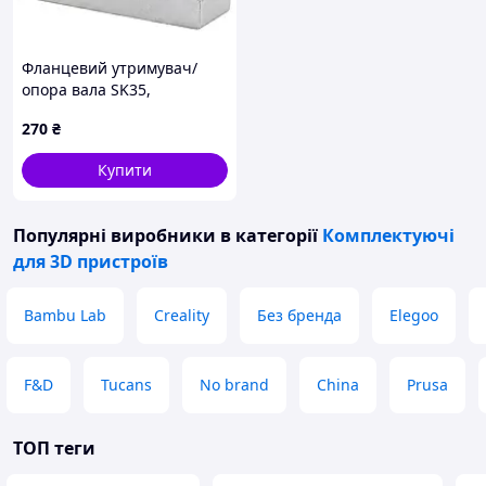
Фланцевий утримувач/
опора вала SK35,
вертикальний,
270
₴
алюмінієвий сплав
анодований
Купити
Популярні виробники
в категорії
Комплектуючі
для 3D пристроїв
Bambu Lab
Creality
Без бренда
Elegoo
F&D
Tucans
No brand
China
Prusa
ТОП теги