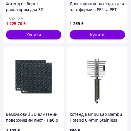
Хотенд в зборі з
Двостороння накладка для
радіатором для 3D-
платформи з PEI та PET
принтера Elegoo Neptune
(Light Pilla) покриттям для
1 532
.12
₴
3 Pro Plus Max сопло 0.4мм
3D принтера CREALITY
1 225
.70
₴
1 259
₴
латунь для друку
(4004090148)
SKU_50.204.0001
Купити
Купити
Бамбуковий 3D алмазний
Хотенд Bambu Lab Bambu
поверхневий лист - Набір
Hotend 0.4mm Stainless
із 2 змінних листів - Серії
Steel для A1/A1 mini
1 528
₴
899
₴