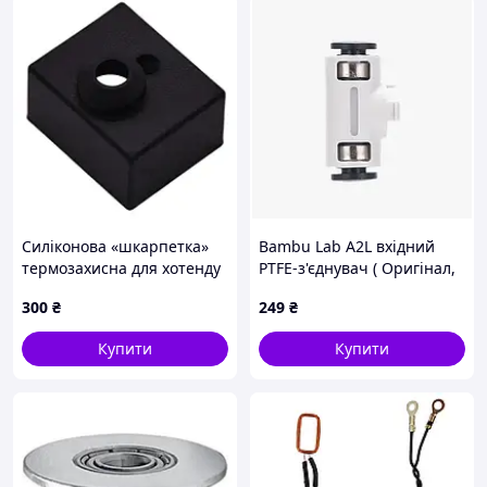
Силіконова «шкарпетка»
Bambu Lab A2L вхідний
термозахисна для хотенду
PTFE-з'єднувач ( Оригінал,
3D-принтера Creality
FAZ075 )
300
₴
249
₴
Ender-3 S1, (чорний) - 2 шт.
Код/Артикул UA3D162-
Купити
Купити
Black