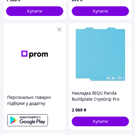
X1, X2D, P2S, P1 та A1 -
(FAH007)
Bambu Lab
Купити
Купити
Накладка BIQU Panda
Персональні товарні
Buildplate CryoGrip Pro
підбірки у додатку
Frostbite - двостороння
2 069
₴
магнітна накладка - для
міні-принтерів BambuLab
Купити
A1 - 184x184 м