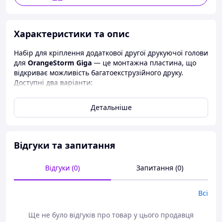
Характеристики та опис
Набір для кріплення додаткової другої друкуючої голови
для
OrangeStorm Giga
— це монтажна пластина, що
відкриває можливість багатоекструзійного друку.
Доступні два варіанти:
для 2 головок:
479 × 39 × 66 мм
Детальніше
для 4 головок:
678 × 39 × 66 мм
Пластина виготовлена з міцного алюмінієвого сплаву,
що гарантує жорсткість конструкції та стабільність під
Відгуки та запитання
час роботи. Додатковий повзунок SA забезпечує
систему подвійних повзунків по осі X, що підвищує
точність позиціонування та якість друку.
Відгуки (0)
Запитання (0)
Монтажна система розроблена для швидкого
встановлення — користувач може підготувати принтер
Всі
до роботи з кількома соплами за лічені хвилини. Це
рішення значно підвищує продуктивність, дозволяючи
Ще не було відгуків про товар у цього продавця