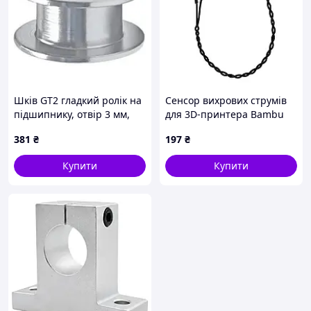
Шків GT2 гладкий ролік на
Сенсор вихрових струмів
підшипнику, отвір 3 мм,
для 3D-принтера Bambu
під ремінь 6 мм,
Lab A1 Series, (аналог,
381
₴
197
₴
сріблястий - 2 шт. Код/
PCB019)
Артикул 20T-3-6_g_silver
Купити
Купити