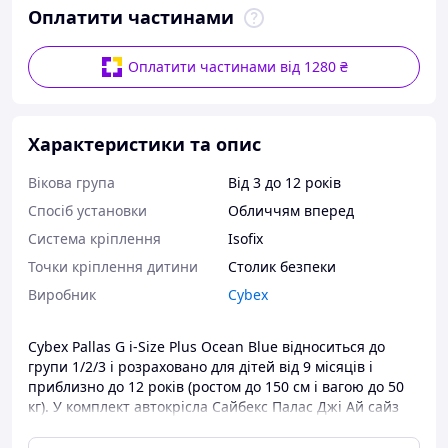
Оплатити частинами
Оплатити частинами від 1280 ₴
Характеристики та опис
Вікова група
Від 3 до 12 років
Спосіб установки
Обличчям вперед
Система кріплення
Isofix
Точки кріплення дитини
Столик безпеки
Виробник
Cybex
Cybex Pallas G i-Size Plus Ocean Blue відноситься до
групи 1/2/3 і розраховано для дітей від 9 місяців і
приблизно до 12 років (ростом до 150 см і вагою до 50
кг). У комплект автокрісла Сайбекс Палас Джі Ай сайз
входить столик безпеки, який значно підвищує рівень
безпеки дитини, кріплення столика відбувається за