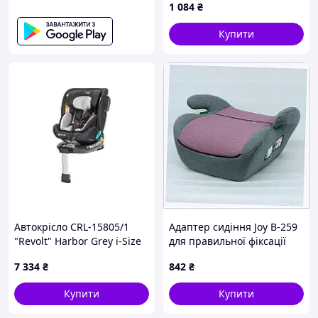
1 084
₴
бортиками для дітей
55х20х40см Сірий
Купити
Автокрісло CRL-15805/1
Адаптер сидіння Joy B-259
"Revolt" Harbor Grey i-Size
для правильної фіксації
40-150см ISOFIX, поворот,
ременя безпеки
7 334
₴
842
₴
опорна стійка CARRELLO
H9004M053H
Купити
Купити