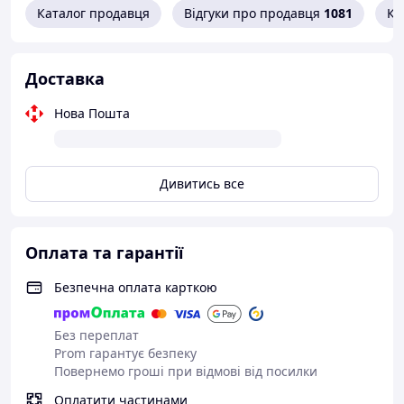
Каталог продавця
Відгуки про продавця
1081
Ко
Вага автокрісла:
вага: 8,9 кг.
Доставка
Розміри автокрісла:
Нова Пошта
зовнішні розміри: 40,5х59,5х59 см.
ПРИЙМАЄМО ОПЛАТИ КАРТОЮ 7000 НА ДИТИНУ ДО
РОКУ
Дивитись все
Можлий самовивіз: м. Стрий, вул. Івана Багряного 4, ТЦ
"Пасаж" павільйон 160, вхід від автостанції
Оплата та гарантії
Безпечна оплата карткою
Без переплат
Prom гарантує безпеку
Повернемо гроші при відмові від посилки
Оплатити частинами