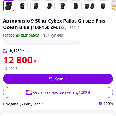
Автокрісло 9-50 кг Cybex Pallas G i-size Plus
Ocean Blue (100-150 см.)
Код: 85642
Готово до відправки
10+ купили
1280
від
₴
/міс
12 800
₴
13 400
₴
Купити
Оплатити частинами від 1280 ₴
100%
Продавець BabyBest