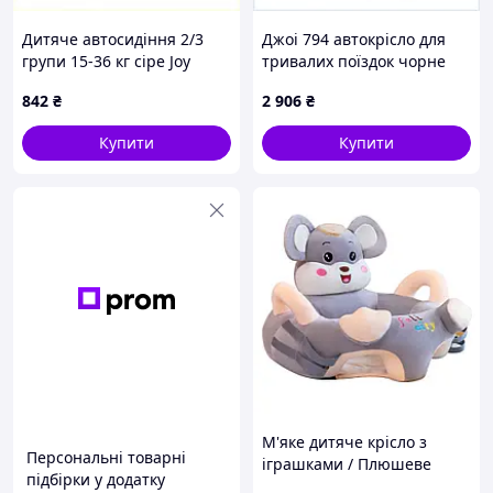
Дитяче автосидіння 2/3
Джоі 794 автокрісло для
групи 15-36 кг сіре Joy
тривалих поїздок чорне
M9004B054
T8A951K494
842
₴
2 906
₴
Купити
Купити
М'яке дитяче крісло з
Персональні товарні
іграшками / Плюшеве
підбірки у додатку
крісло-сидіння з