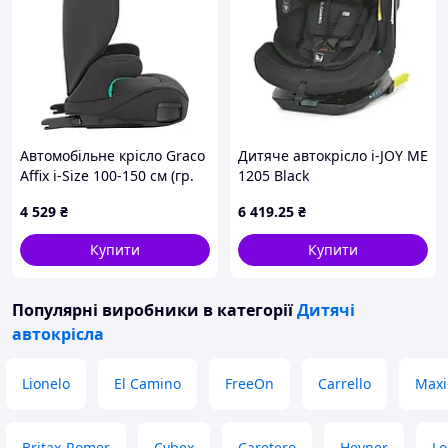
Автомобільне крісло Graco
Дитяче автокрісло i-JOY ME
Affix i-Size 100-150 см (гр.
1205 Black
2/3) (8CV999MDNEU)
4 529
₴
6 419
.25
₴
Купити
Купити
Популярні виробники
в категорії
Дитячі
автокрісла
Lionelo
El Camino
FreeOn
Carrello
Maxi
Britax-Romer
Cybex
Caretero
Heyner
Lo