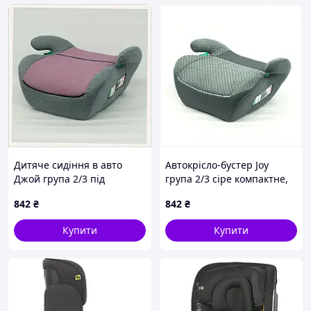
Дитяче сидіння в авто
Автокрісло-бустер Joy
Джой група 2/3 під
група 2/3 сіре компактне,
штатний ремінь безпеки,
90H040P52
842
₴
842
₴
90E0B4H053
Купити
Купити