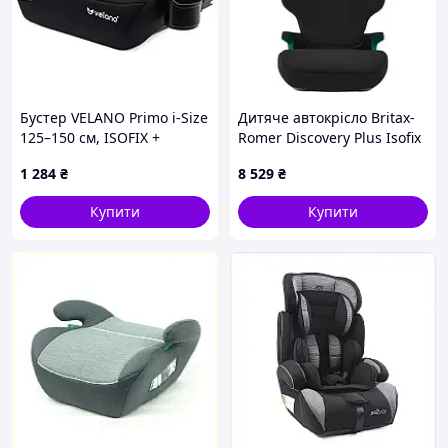
Бустер VELANO Primo i-Size
Дитяче автокрісло Britax-
125–150 см, ISOFIX +
Romer Discovery Plus Isofix
підстаканник, black
Black (2000036848)
1 284
₴
8 529
₴
Купити
Купити